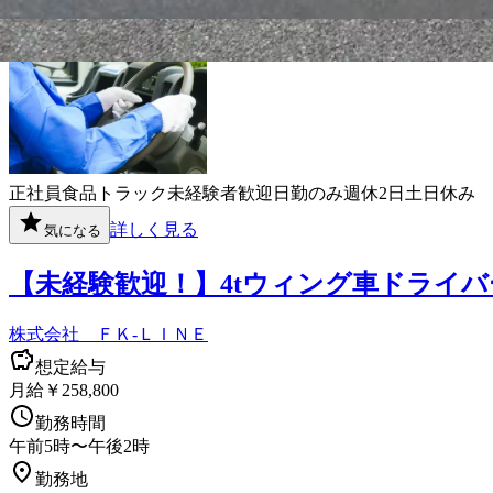
勤務地
愛知県丹羽郡大口町
正社員
食品
トラック
未経験者歓迎
日勤のみ
週休2日
土日休み
詳しく見る
気になる
【未経験歓迎！】4tウィング車ドライ
株式会社 ＦＫ-ＬＩＮＥ
想定給与
月給￥258,800
勤務時間
午前5時〜午後2時
勤務地