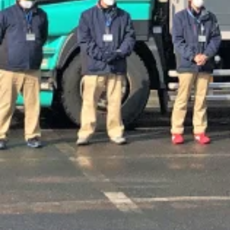
勤務地
愛知県丹羽郡大口町
正社員
手積み手降ろしなし
ルート配送
集配
トラック
準中型ト
詳しく見る
気になる
【賞与・昇給・退職金あり】トラックド
関西フローズン 株式会社
想定給与
月給￥205,146〜￥241,743
勤務時間
午前8時〜午後5時