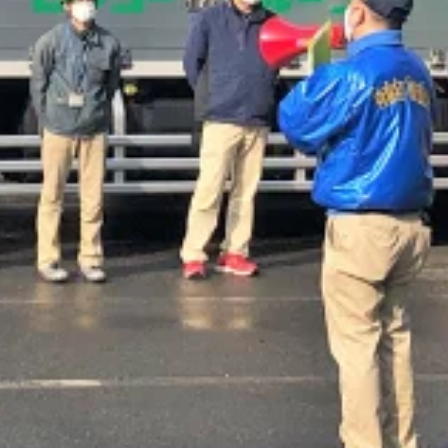
ラック・準中型免許
2トン
未経験者歓迎
シニア歓迎
日勤のみ
年末
ライバー｜愛知県丹羽郡大口町