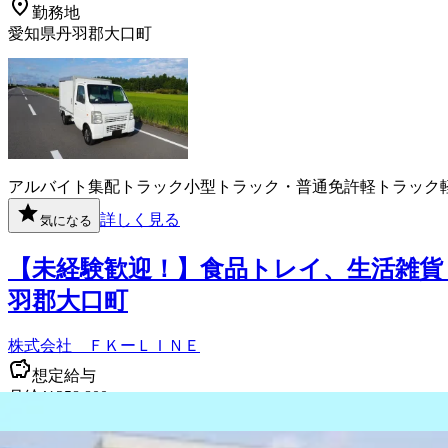
勤務地
愛知県丹羽郡大口町
アルバイト
集配
トラック
小型トラック・普通免許
軽トラック
詳しく見る
気になる
【未経験歓迎！】食品トレイ、生活雑貨
羽郡大口町
株式会社 ＦＫーＬＩＮＥ
想定給与
月給￥258,800
勤務時間
午前5時〜午後2時