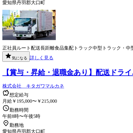
愛知県丹羽郡大口町
正社員
ルート配送
長距離
食品
集配
トラック
中型トラック・中
詳しく見る
気になる
【賞与・昇給・退職金あり】配送ドライ
株式会社 キタガワマルカネ
想定給与
月給￥195,000〜￥215,000
勤務時間
午前8時〜午後5時
勤務地
愛知県丹羽郡大口町