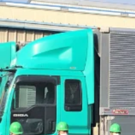
勤務地
愛知県丹羽郡大口町
正社員
ルート配送
食品
トラック
中型トラック・中型免許
4トン
詳しく見る
気になる
【地場ルート配送】リネン類回収の2t
株式会社翔栄通商
想定給与
月給￥280,000
勤務時間
午前8時〜午後5時