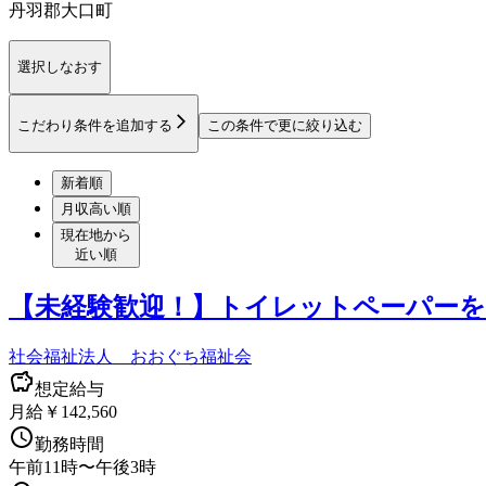
丹羽郡大口町
選択しなおす
こだわり条件を追加する
この条件で更に絞り込む
新着順
月収高い順
現在地から
近い順
【未経験歓迎！】トイレットペーパーを
社会福祉法人 おおぐち福祉会
想定給与
月給￥142,560
勤務時間
午前11時〜午後3時