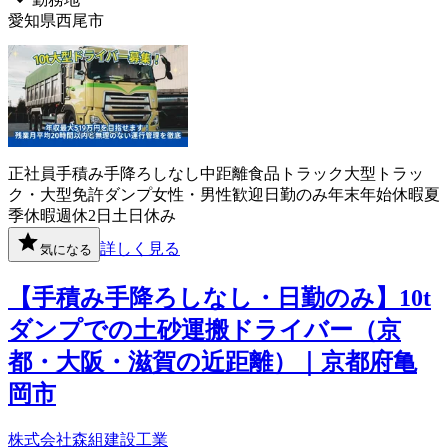
愛知県西尾市
正社員
手積み手降ろしなし
中距離
食品
トラック
大型トラッ
ク・大型免許
ダンプ
女性・男性歓迎
日勤のみ
年末年始休暇
夏
季休暇
週休2日
土日休み
詳しく見る
気になる
【手積み手降ろしなし・日勤のみ】10t
ダンプでの土砂運搬ドライバー（京
都・大阪・滋賀の近距離）｜京都府亀
岡市
株式会社森組建設工業