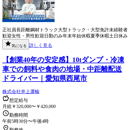
正社員
長距離
鋼材
トラック
大型トラック・大型免許
未経験者
歓迎
女性・男性歓迎
日勤のみ
年末年始休暇
夏季休暇
土日休み
詳しく見る
気になる
【創業40年の安定感】10tダンプ・冷凍
車での飼料や食肉の地場・中距離配送
ドライバー｜愛知県西尾市
株式会社井上運輸
想定給与
月給￥320,000〜￥420,000
勤務時間
午前5時30分〜午後4時
勤務地