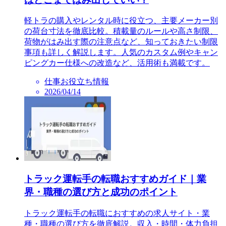
軽トラの購入やレンタル時に役立つ、主要メーカー別
の荷台寸法を徹底比較。積載量のルールや高さ制限、
荷物がはみ出す際の注意点など、知っておきたい制限
事項も詳しく解説します。人気のカスタム例やキャン
ピングカー仕様への改造など、活用術も満載です。
仕事お役立ち情報
2026/04/14
トラック運転手の転職おすすめガイド｜業
界・職種の選び方と成功のポイント
トラック運転手の転職におすすめの求人サイト・業
種・職種の選び方を徹底解説。収入・時間・体力負担