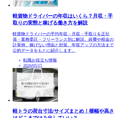
軽貨物ドライバーの年収はいくら？月収・手
取りの実態と稼げる働き方を解説
軽貨物ドライバーの平均年収・月収・手取りを正社
員・業務委託・フリーランス別に解説。経費や税金の
計算例、稼げない理由と対策、年収アップの方法まで
公的データをもとに紹介します。
転職お役立ち情報
2026/05/15
軽トラの荷台寸法/サイズまとめ！横幅や高さ
はどこまではみ出していい？