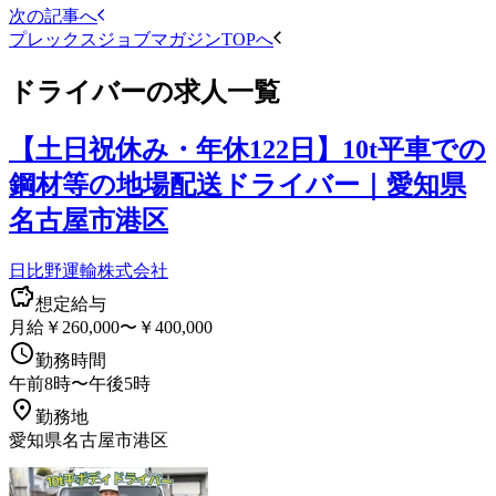
次の記事へ
プレックスジョブマガジンTOPへ
ドライバー
の求人一覧
【土日祝休み・年休122日】10t平車での
鋼材等の地場配送ドライバー｜愛知県
名古屋市港区
日比野運輸株式会社
想定給与
月給￥260,000〜￥400,000
勤務時間
午前8時〜午後5時
勤務地
愛知県名古屋市港区