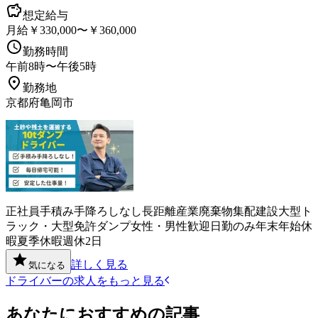
想定給与
月給￥330,000〜￥360,000
勤務時間
午前8時〜午後5時
勤務地
京都府亀岡市
正社員
手積み手降ろしなし
長距離
産業廃棄物
集配
建設
大型ト
ラック・大型免許
ダンプ
女性・男性歓迎
日勤のみ
年末年始休
暇
夏季休暇
週休2日
詳しく見る
気になる
ドライバーの求人をもっと見る
あなたにおすすめの記事