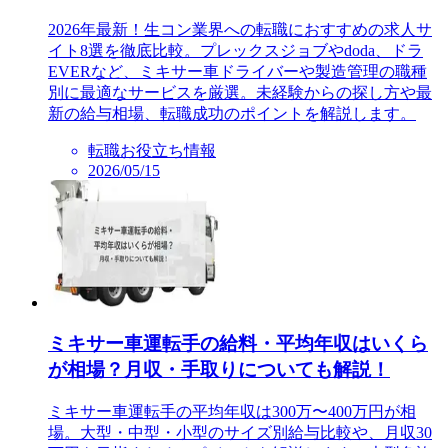
2026年最新！生コン業界への転職におすすめの求人サ
イト8選を徹底比較。プレックスジョブやdoda、ドラ
EVERなど、ミキサー車ドライバーや製造管理の職種
別に最適なサービスを厳選。未経験からの探し方や最
新の給与相場、転職成功のポイントを解説します。
転職お役立ち情報
2026/05/15
ミキサー車運転手の給料・平均年収はいくら
が相場？月収・手取りについても解説！
ミキサー車運転手の平均年収は300万〜400万円が相
場。大型・中型・小型のサイズ別給与比較や、月収30