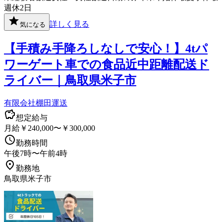
週休2日
詳しく見る
気になる
【手積み手降ろしなしで安心！】4tパ
ワーゲート車での食品近中距離配送ド
ライバー｜鳥取県米子市
有限会社棚田運送
想定給与
月給￥240,000〜￥300,000
勤務時間
午後7時〜午前4時
勤務地
鳥取県米子市