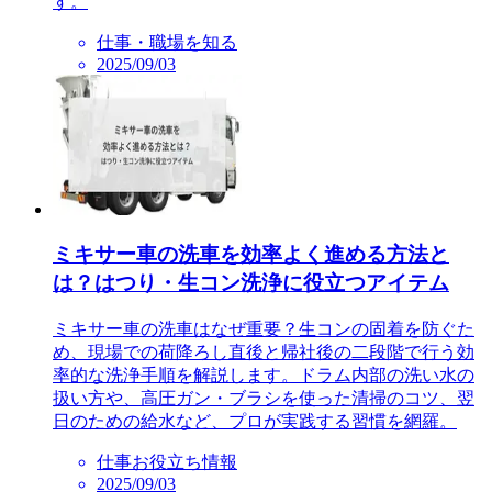
す。
仕事・職場を知る
2025/09/03
ミキサー車の洗車を効率よく進める方法と
は？はつり・生コン洗浄に役立つアイテム
ミキサー車の洗車はなぜ重要？生コンの固着を防ぐた
め、現場での荷降ろし直後と帰社後の二段階で行う効
率的な洗浄手順を解説します。ドラム内部の洗い水の
扱い方や、高圧ガン・ブラシを使った清掃のコツ、翌
日のための給水など、プロが実践する習慣を網羅。
仕事お役立ち情報
2025/09/03