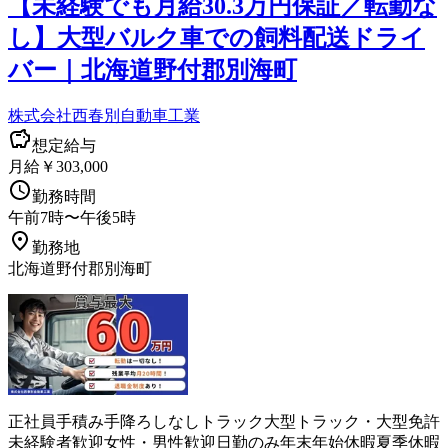
【未経験でも月給30.3万円保証／転勤な
し】大型バルク車での飼料配送ドライ
バー｜北海道野付郡別海町
株式会社西春別自動車工業
想定給与
月給￥303,000
勤務時間
午前7時〜午後5時
勤務地
北海道野付郡別海町
正社員
手積み手降ろしなし
トラック
大型トラック・大型免許
未経験者歓迎
女性・男性歓迎
日勤のみ
年末年始休暇
夏季休暇