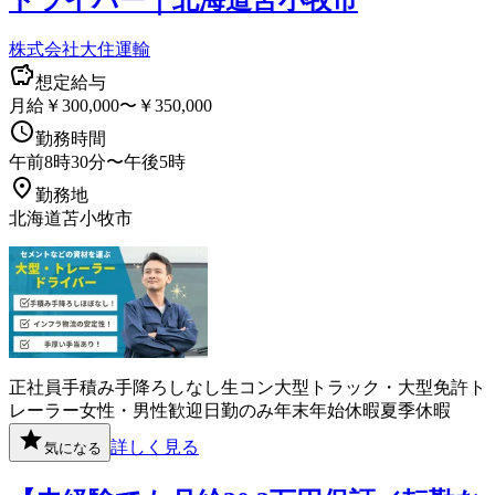
株式会社大住運輸
想定給与
月給￥300,000〜￥350,000
勤務時間
午前8時30分〜午後5時
勤務地
北海道苫小牧市
正社員
手積み手降ろしなし
生コン
大型トラック・大型免許
ト
レーラー
女性・男性歓迎
日勤のみ
年末年始休暇
夏季休暇
詳しく見る
気になる