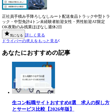
正社員
手積み手降ろしなし
ルート配送
食品
トラック
中型トラ
ック・中型免許
4トン
未経験者歓迎
女性・男性歓迎
AT限定
OK
夜勤のみ
残業ほぼなし
週休2日
詳しく見る
気になる
ドライバーの求人をもっと見る
あなたにおすすめの記事
生コン転職サイトおすすめ8選 求人の探し方
とサービス比較【2026年版】