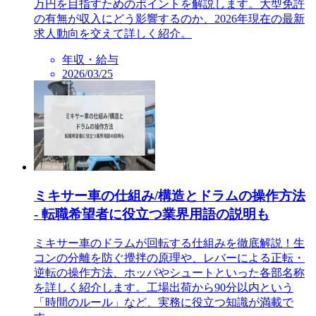
万円を目指すためのポイントを解説します。大型免許
の有無が収入にどう影響するのか、2026年現在の最新
求人動向を交えて詳しく紹介。
年収・給与
2026/03/25
ミキサー車の仕組み/構造とドラムの操作方法
- 転職希望者に役立つ業界用語の説明も
ミキサー車のドラムが回転する仕組みを徹底解説！生
コンの分離を防ぐ攪拌の原理や、レバーによる正転・
逆転の操作方法、ホッパやシュートといった各部名称
を詳しく紹介します。工場出荷から90分以内という
「時間のルール」など、実務に役立つ知識が満載で