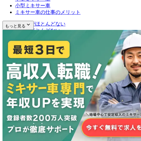
小型ミキサー車
ミキサー車の仕事のメリット
力仕事がほとんどない
もっと見る
残業もほとんどない
女性も働きやすい
ミキサー車の仕事のデメリット
朝が早い
コミュニケーションが大事
雨の日は休み
まとめ