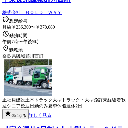
株式会社 ＧＯＬＤ ＷＡＹ
想定給与
月給￥236,300〜￥378,080
勤務時間
午前7時〜午後5時
勤務地
奈良県磯城郡川西町
正社員
建設
土木
トラック
大型トラック・大型免許
未経験者歓
迎
シニア歓迎
日勤のみ
夏季休暇
週休2日
詳しく見る
気になる