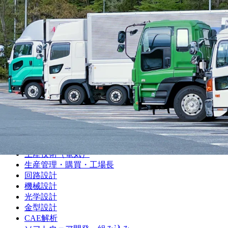
機械加工（マシニング）
機械加工（プレス・板金）
機械加工（樹脂）
機械加工（溶接）
機械加工（その他）
組み立て・製造オペレーター
プラントオペレーター
食品・飲料・医薬品製造オペレーター
サービスエンジニア・フィールドエンジニア
シーケンス制御（PLC・シーケンス・ラダー）
品質管理・品質保証
設備保全（機械）
設備保全（電気）
生産技術（機械）
生産技術（電気）
生産管理・購買・工場長
回路設計
機械設計
光学設計
金型設計
CAE解析