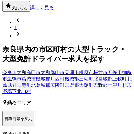
詳しく見る
気になる
1
奈良県
内の市区町村の
大型トラック・
大型免許
ドライバー
求人を探す
奈良市
大和高田市
大和郡山市
天理市
橿原市
桜井市
五條市
御所
市
生駒市
葛城市
磯城郡川西町
磯城郡三宅町
北葛城郡上牧町
北
葛城郡王寺町
北葛城郡広陵町
吉野郡大淀町
吉野郡十津川村
吉
野郡下北山村
勤務エリア
都道府県を変更
磯城郡川西町