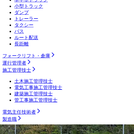
小型トラック
ダンプ
トレーラー
タクシー
バス
ルート配送
長距離
フォークリフト・倉庫
運行管理者
施工管理技士
土木施工管理技士
電気工事施工管理技士
建築施工管理技士
管工事施工管理技士
電気主任技術者
製造職
機械加工（旋盤）