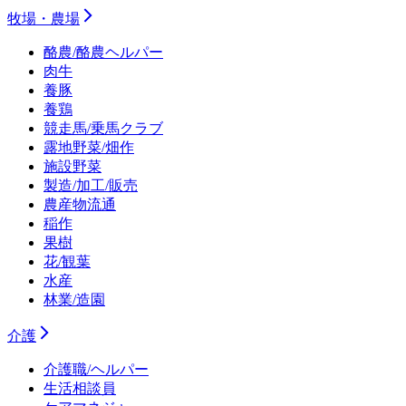
牧場・農場
酪農/酪農ヘルパー
肉牛
養豚
養鶏
競走馬/乗馬クラブ
露地野菜/畑作
施設野菜
製造/加工/販売
農産物流通
稲作
果樹
花/観葉
水産
林業/造園
介護
介護職/ヘルパー
生活相談員