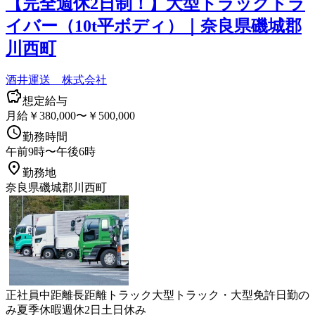
【完全週休2日制！】大型トラックドラ
イバー（10t平ボディ）｜奈良県磯城郡
川西町
酒井運送 株式会社
想定給与
月給￥380,000〜￥500,000
勤務時間
午前9時〜午後6時
勤務地
奈良県磯城郡川西町
正社員
中距離
長距離
トラック
大型トラック・大型免許
日勤の
み
夏季休暇
週休2日
土日休み