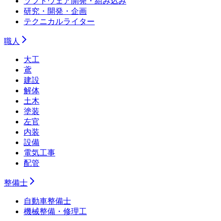
ソフトウェア開発・組み込み
研究・開発・企画
テクニカルライター
職人
大工
鳶
建設
解体
土木
塗装
左官
内装
設備
電気工事
配管
整備士
自動車整備士
機械整備・修理工