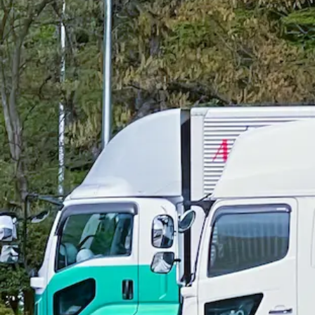
想定給与
月給￥246,000〜￥256,250
勤務時間
午前8時〜午後5時
勤務地
奈良県五條市
正社員
建設
トラック
大型トラック・大型免許
ダンプ
日勤のみ
詳しく見る
気になる
【未経験歓迎！】大型トラックドライバー
株式会社 ＴＲＳ 奈良営業所
想定給与