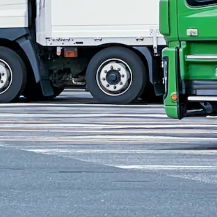
歓迎
シニア歓迎
日勤のみ
夏季休暇
週休2日
型免許
ドライバー
求人を探す