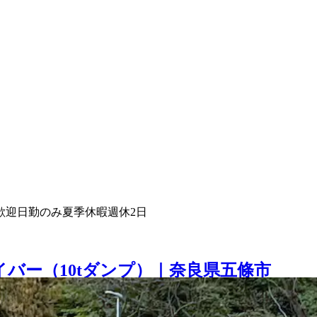
歓迎
日勤のみ
夏季休暇
週休2日
バー（10tダンプ）｜奈良県五條市