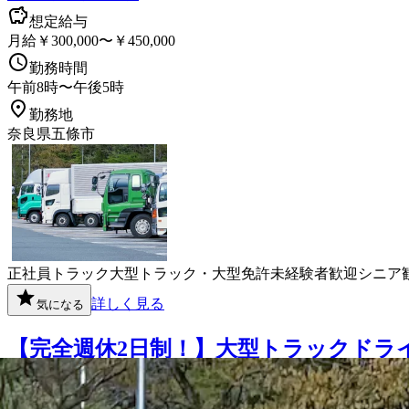
想定給与
月給￥300,000〜￥450,000
勤務時間
午前8時〜午後5時
勤務地
奈良県五條市
正社員
トラック
大型トラック・大型免許
未経験者歓迎
シニア
詳しく見る
気になる
【完全週休2日制！】大型トラックドライ
丸山カーゴ株式会社