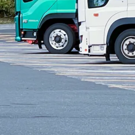
月給￥222,880〜￥371,381
勤務時間
午前7時〜午後5時
勤務地
奈良県五條市
正社員
回送
トラック
大型トラック・大型免許
ダンプ
未経験者
詳しく見る
気になる
1
奈良県
内の市区町村の
大型トラック・大