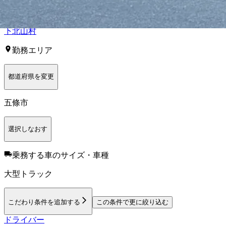
奈良市
大和高田市
大和郡山市
天理市
橿原市
桜井市
五條市
御所
下北山村
勤務エリア
都道府県を変更
五條市
選択しなおす
乗務する車のサイズ・車種
大型トラック
こだわり条件を追加する
この条件で更に絞り込む
ドライバー