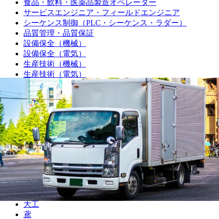
食品・飲料・医薬品製造オペレーター
サービスエンジニア・フィールドエンジニア
シーケンス制御（PLC・シーケンス・ラダー）
品質管理・品質保証
設備保全（機械）
設備保全（電気）
生産技術（機械）
生産技術（電気）
生産管理・購買・工場長
回路設計
機械設計
光学設計
金型設計
CAE解析
ソフトウェア開発・組み込み
研究・開発・企画
テクニカルライター
職人
大工
鳶