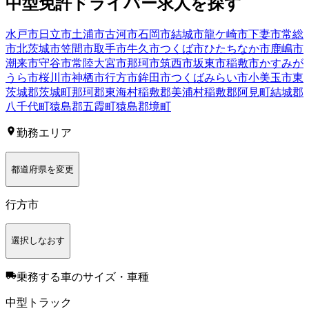
中型免許
ドライバー
求人を探す
水戸市
日立市
土浦市
古河市
石岡市
結城市
龍ケ崎市
下妻市
常総
市
北茨城市
笠間市
取手市
牛久市
つくば市
ひたちなか市
鹿嶋市
潮来市
守谷市
常陸大宮市
那珂市
筑西市
坂東市
稲敷市
かすみが
うら市
桜川市
神栖市
行方市
鉾田市
つくばみらい市
小美玉市
東
茨城郡茨城町
那珂郡東海村
稲敷郡美浦村
稲敷郡阿見町
結城郡
八千代町
猿島郡五霞町
猿島郡境町
勤務エリア
都道府県を変更
行方市
選択しなおす
乗務する車のサイズ・車種
中型トラック