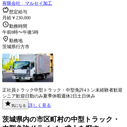
有限会社 マルセイ加工
想定給与
月給￥230,000
勤務時間
午前8時〜午後5時
勤務地
茨城県行方市
正社員
トラック
中型トラック・中型免許
4トン
未経験者歓迎
シニア歓迎
日勤のみ
夏季休暇
週休2日
土日休み
詳しく見る
気になる
茨城県
内の市区町村の
中型トラック・