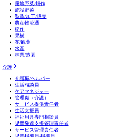
露地野菜/畑作
施設野菜
製造/加工/販売
農産物流通
稲作
果樹
花/観葉
水産
林業/造園
介護
介護職/ヘルパー
生活相談員
ケアマネジャー
管理職（介護）
サービス提供責任者
生活支援員
福祉用具専門相談員
児童発達支援管理責任者
サービス管理責任者
児童指導員/指導員