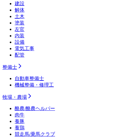
建設
解体
土木
塗装
左官
内装
設備
電気工事
配管
整備士
自動車整備士
機械整備・修理工
牧場・農場
酪農/酪農ヘルパー
肉牛
養豚
養鶏
競走馬/乗馬クラブ