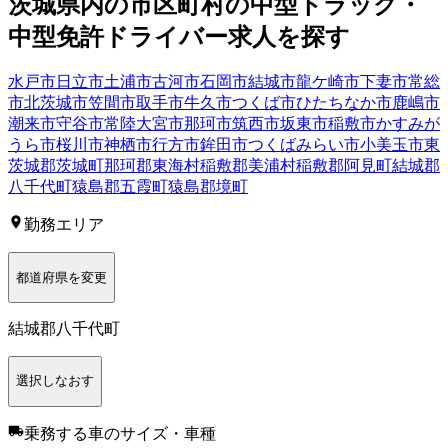
茨城県
内の市区町村の
中型トラック・
中型免許
ドライバー
求人を探す
水戸市
日立市
土浦市
古河市
石岡市
結城市
龍ケ崎市
下妻市
常総
市
北茨城市
笠間市
取手市
牛久市
つくば市
ひたちなか市
鹿嶋市
潮来市
守谷市
常陸大宮市
那珂市
筑西市
坂東市
稲敷市
かすみが
うら市
桜川市
神栖市
行方市
鉾田市
つくばみらい市
小美玉市
東
茨城郡茨城町
那珂郡東海村
稲敷郡美浦村
稲敷郡阿見町
結城郡
八千代町
猿島郡五霞町
猿島郡境町
勤務エリア
都道府県を変更
結城郡八千代町
選択しなおす
乗務する車のサイズ・車種