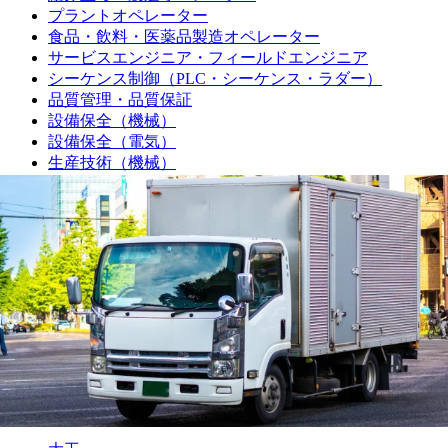
プラントオペレーター
食品・飲料・医薬品製造オペレーター
サービスエンジニア・フィールドエンジニア
シーケンス制御（PLC・シーケンス・ラダー）
品質管理・品質保証
設備保全（機械）
設備保全（電気）
生産技術（機械）
生産技術（電気）
生産管理・購買・工場長
回路設計
機械設計
光学設計
金型設計
CAE解析
ソフトウェア開発・組み込み
研究・開発・企画
テクニカルライター
職人