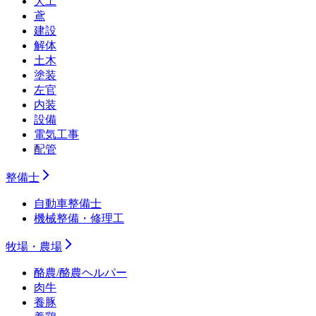
大工
鳶
建設
解体
土木
塗装
左官
内装
設備
電気工事
配管
整備士
自動車整備士
機械整備・修理工
牧場・農場
酪農/酪農ヘルパー
肉牛
養豚