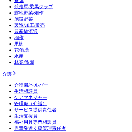
養鶏
競走馬/乗馬クラブ
露地野菜/畑作
施設野菜
製造/加工/販売
農産物流通
稲作
果樹
花/観葉
水産
林業/造園
介護
介護職/ヘルパー
生活相談員
ケアマネジャー
管理職（介護）
サービス提供責任者
生活支援員
福祉用具専門相談員
児童発達支援管理責任者