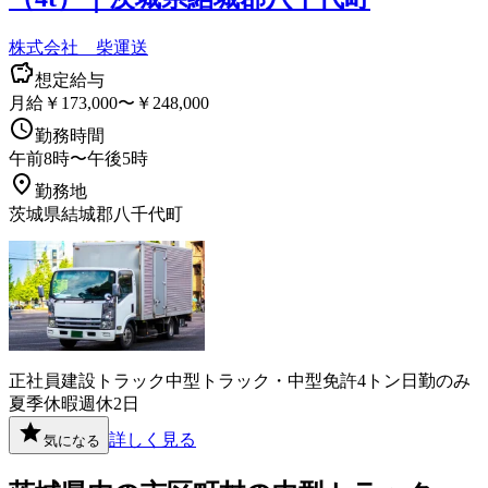
株式会社 柴運送
想定給与
月給￥173,000〜￥248,000
勤務時間
午前8時〜午後5時
勤務地
茨城県結城郡八千代町
正社員
建設
トラック
中型トラック・中型免許
4トン
日勤のみ
夏季休暇
週休2日
詳しく見る
気になる