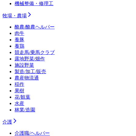
機械整備・修理工
牧場・農場
酪農/酪農ヘルパー
肉牛
養豚
養鶏
競走馬/乗馬クラブ
露地野菜/畑作
施設野菜
製造/加工/販売
農産物流通
稲作
果樹
花/観葉
水産
林業/造園
介護
介護職/ヘルパー