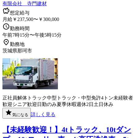
有限会社 寺門建材
想定給与
月給￥237,500〜￥300,000
勤務時間
午前7時15分〜午後5時15分
勤務地
茨城県那珂市
正社員
解体
トラック
中型トラック・中型免許
4トン
未経験者
歓迎
シニア歓迎
日勤のみ
夏季休暇
週休2日
土日休み
詳しく見る
気になる
【未経験歓迎！】4tトラック、10tダン