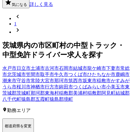
詳しく見る
気になる
1
茨城県
内の市区町村の
中型トラック・
中型免許
ドライバー
求人を探す
水戸市
日立市
土浦市
古河市
石岡市
結城市
龍ケ崎市
下妻市
常総
市
北茨城市
笠間市
取手市
牛久市
つくば市
ひたちなか市
鹿嶋市
潮来市
守谷市
常陸大宮市
那珂市
筑西市
坂東市
稲敷市
かすみが
うら市
桜川市
神栖市
行方市
鉾田市
つくばみらい市
小美玉市
東
茨城郡茨城町
那珂郡東海村
稲敷郡美浦村
稲敷郡阿見町
結城郡
八千代町
猿島郡五霞町
猿島郡境町
勤務エリア
都道府県を変更