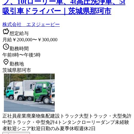
プ、10tローリー車、4t高圧洗浄車、5t
吸引車ドライバー｜茨城県那珂市
株式会社 エヌジェーピー
想定給与
月給￥200,000〜￥300,000
勤務時間
午前8時〜午後5時
勤務地
茨城県那珂市
正社員
産業廃棄物
集配
建設
トラック
大型トラック・大型免許
中型トラック・中型免許
4トン
タンクローリー
ダンプ
未経験
者歓迎
シニア歓迎
日勤のみ
夏季休暇
週休2日