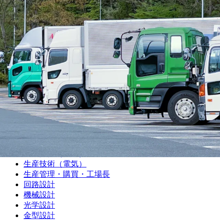
機械加工（旋盤）
機械加工（マシニング）
機械加工（プレス・板金）
機械加工（樹脂）
機械加工（溶接）
機械加工（その他）
組み立て・製造オペレーター
プラントオペレーター
食品・飲料・医薬品製造オペレーター
サービスエンジニア・フィールドエンジニア
シーケンス制御（PLC・シーケンス・ラダー）
品質管理・品質保証
設備保全（機械）
設備保全（電気）
生産技術（機械）
生産技術（電気）
生産管理・購買・工場長
回路設計
機械設計
光学設計
金型設計