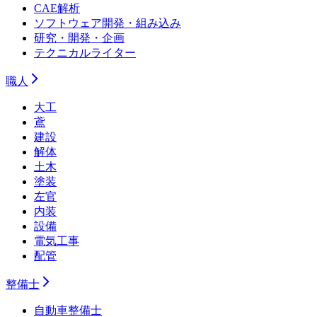
CAE解析
ソフトウェア開発・組み込み
研究・開発・企画
テクニカルライター
職人
大工
鳶
建設
解体
土木
塗装
左官
内装
設備
電気工事
配管
整備士
自動車整備士