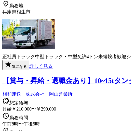
勤務地
兵庫県相生市
正社員
トラック
中型トラック・中型免許
4トン
未経験者歓迎
シ
詳しく見る
気になる
【賞与・昇給・退職金あり】10~15t
相和運送 株式会社 岡山営業所
想定給与
月給￥210,000〜￥290,000
勤務時間
午前8時〜午後5時