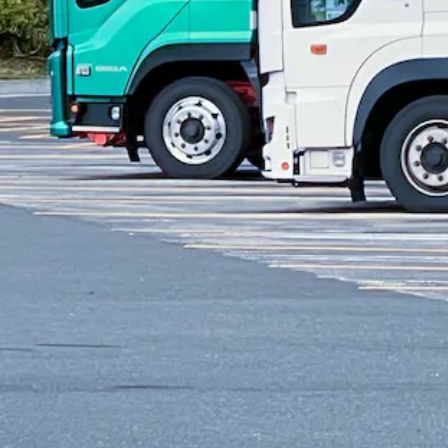
午前8時〜午後3時
勤務地
兵庫県相生市
アルバイト
トラック
小型トラック・普通免許
未経験者歓迎
シ
詳しく見る
気になる
【賞与・昇給・退職金あり】大型車、中
有限会社 舞子運送
想定給与
月給￥194,000〜￥323,000
勤務時間