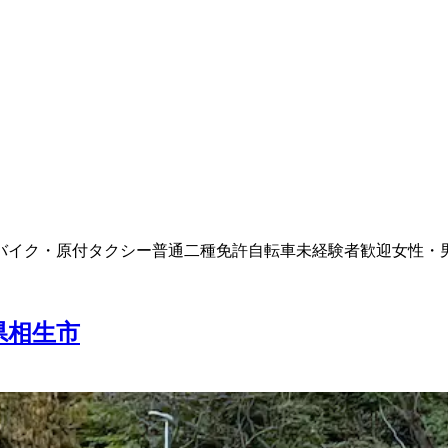
バイク・原付
タクシー
普通二種免許
自転車
未経験者歓迎
女性・
県相生市