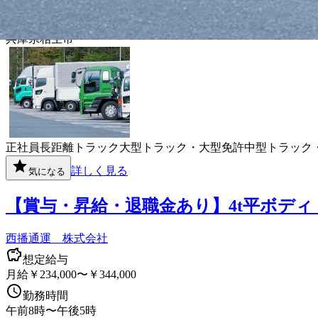
午前6時〜午後3時
勤務地
兵庫県相生市
正社員
長距離
トラック
大型トラック・大型免許
中型トラック
詳しく見る
気になる
【賞与・昇給・退職金あり】4t平ボデ
西播通運 株式会社
想定給与
月給￥234,000〜￥344,000
勤務時間
午前8時〜午後5時