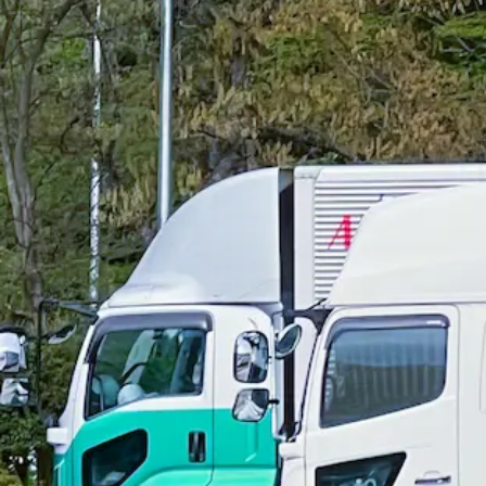
勤務時間
午前8時〜午後5時30分
勤務地
兵庫県相生市
アルバイト
未経験者歓迎
シニア歓迎
日勤のみ
夏季休暇
週休2日
詳しく見る
気になる
【完全週休2日制！】通販商品を運ぶ小
株式会社ルイスＥＸＰＲＥＳＳ
想定給与
月給￥144,000
勤務時間