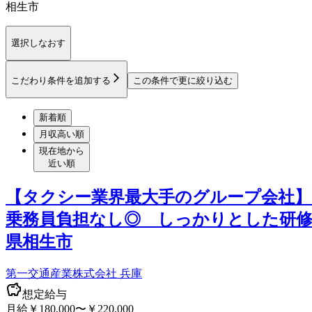
相生市
選択しなおす
こだわり条件を追加する
この条件で更に絞り込む
新着順
月収高い順
現在地から
近い順
【タクシー業界最大手のグループ会社】
乗務員負担なし◎ しっかりとした研修
県相生市
第一交通産業株式会社 兵庫
想定給与
月給￥180,000〜￥220,000