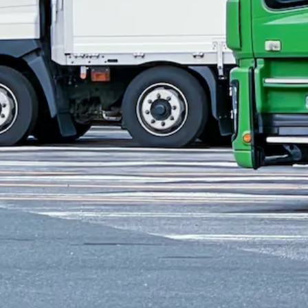
ニア歓迎
日勤のみ
夏季休暇
週休2日
土日休み
型車ドライバー｜兵庫県相生市