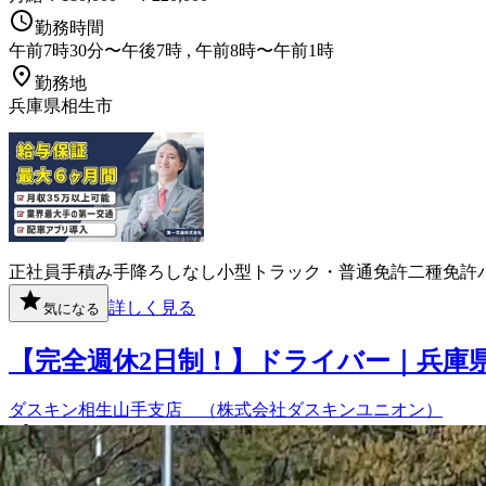
勤務時間
午前7時30分〜午後7時 , 午前8時〜午前1時
勤務地
兵庫県相生市
正社員
手積み手降ろしなし
小型トラック・普通免許
二種免許
詳しく見る
気になる
【完全週休2日制！】ドライバー｜兵庫
ダスキン相生山手支店 （株式会社ダスキンユニオン）
想定給与
月給￥172,800〜￥187,200