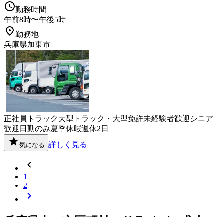
勤務時間
午前8時〜午後5時
勤務地
兵庫県加東市
正社員
トラック
大型トラック・大型免許
未経験者歓迎
シニア
歓迎
日勤のみ
夏季休暇
週休2日
詳しく見る
気になる
1
2