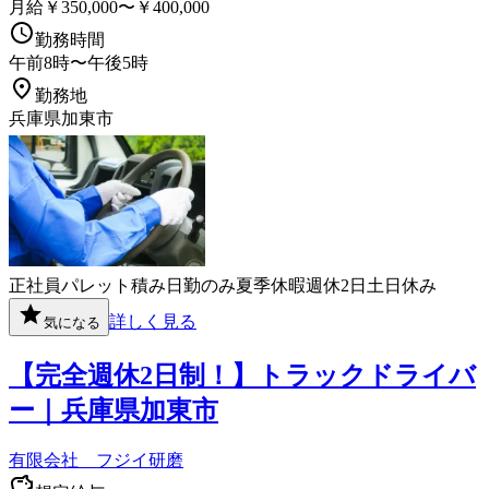
月給￥350,000〜￥400,000
勤務時間
午前8時〜午後5時
勤務地
兵庫県加東市
正社員
パレット積み
日勤のみ
夏季休暇
週休2日
土日休み
詳しく見る
気になる
【完全週休2日制！】トラックドライバ
ー｜兵庫県加東市
有限会社 フジイ研磨