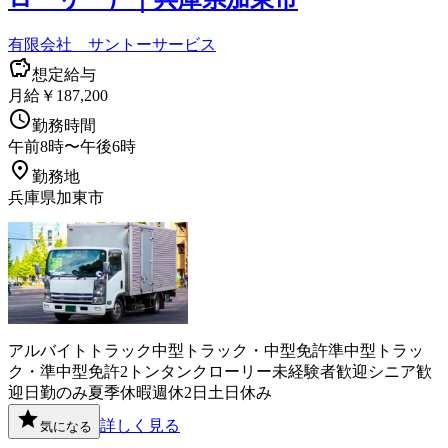
有限会社 サントーサービス
想定給与
月給￥187,200
勤務時間
午前8時〜午後6時
勤務地
兵庫県加東市
アルバイト
トラック
中型トラック・中型免許
準中型トラッ
ク・準中型免許
2トン
タンクローリー
未経験者歓迎
シニア歓
迎
日勤のみ
夏季休暇
週休2日
土日休み
詳しく見る
気になる