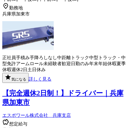
勤務地
兵庫県加東市
正社員
手積み手降ろしなし
中距離
トラック
中型トラック・中
型免許
アームロール
未経験者歓迎
日勤のみ
年末年始休暇
夏季
休暇
週休2日
土日休み
詳しく見る
気になる
【完全週休2日制！】ドライバー｜兵庫
県加東市
エスポワール株式会社 兵庫支店
想定給与