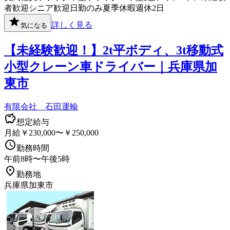
者歓迎
シニア歓迎
日勤のみ
夏季休暇
週休2日
詳しく見る
気になる
【未経験歓迎！】2t平ボディ、3t移動式
小型クレーン車ドライバー｜兵庫県加
東市
有限会社 石田運輸
想定給与
月給￥230,000〜￥250,000
勤務時間
午前8時〜午後5時
勤務地
兵庫県加東市