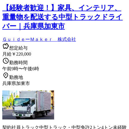
【経験者歓迎！】家具、インテリア、
重量物を配送する中型トラックドライ
バー｜兵庫県加東市
ＧｕｉｄｅーＭａｋｅｒ 株式会社
想定給与
月給￥220,000
勤務時間
午前9時〜午後6時
勤務地
兵庫県加東市
契約社員
トラック
中型トラック・中型免許
2トン
4トン
未経験