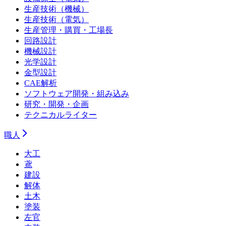
生産技術（機械）
生産技術（電気）
生産管理・購買・工場長
回路設計
機械設計
光学設計
金型設計
CAE解析
ソフトウェア開発・組み込み
研究・開発・企画
テクニカルライター
職人
大工
鳶
建設
解体
土木
塗装
左官