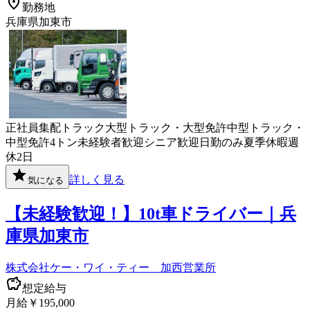
勤務地
兵庫県加東市
正社員
集配
トラック
大型トラック・大型免許
中型トラック・
中型免許
4トン
未経験者歓迎
シニア歓迎
日勤のみ
夏季休暇
週
休2日
詳しく見る
気になる
【未経験歓迎！】10t車ドライバー｜兵
庫県加東市
株式会社ケー・ワイ・ティー 加西営業所
想定給与
月給￥195,000