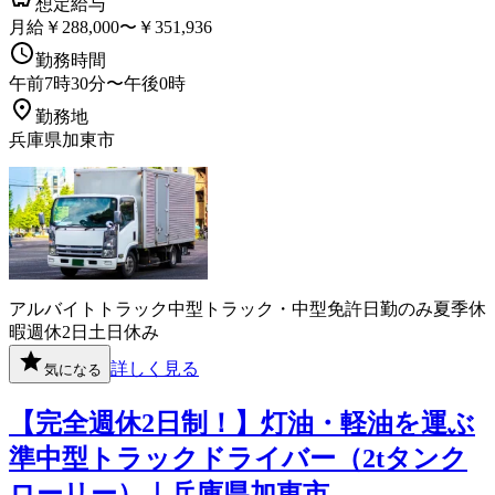
想定給与
月給￥288,000〜￥351,936
勤務時間
午前7時30分〜午後0時
勤務地
兵庫県加東市
アルバイト
トラック
中型トラック・中型免許
日勤のみ
夏季休
暇
週休2日
土日休み
詳しく見る
気になる
【完全週休2日制！】灯油・軽油を運ぶ
準中型トラックドライバー（2tタンク
ローリー）｜兵庫県加東市