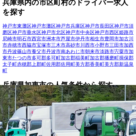
兵庫県
内の市区町村の
ドライバー
求人
を探す
神戸市東灘区
神戸市灘区
神戸市兵庫区
神戸市長田区
神戸市須
磨区
神戸市垂水区
神戸市北区
神戸市中央区
神戸市西区
姫路市
尼崎市
明石市
西宮市
洲本市
芦屋市
伊丹市
相生市
豊岡市
加古川
市
赤穂市
西脇市
宝塚市
三木市
高砂市
川西市
小野市
三田市
加西
市
丹波篠山市
養父市
丹波市
南あわじ市
朝来市
淡路市
宍粟市
加
東市
たつの市
多可郡多可町
加古郡稲美町
加古郡播磨町
揖保郡
太子町
赤穂郡上郡町
佐用郡佐用町
美方郡香美町
美方郡新温泉
町
兵庫県
加東市
の人気条件から探す
トラック
正社員
中型トラック・中型免許
大型トラック・大型
免許
【
関西
】他の都道府県から
探す
滋賀県
京都府
大阪府
和歌山県
奈良県