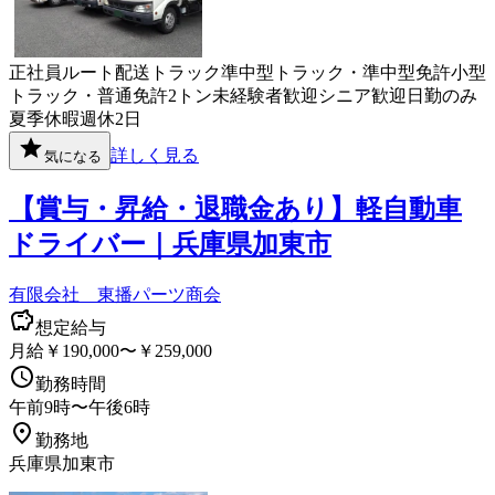
正社員
ルート配送
トラック
準中型トラック・準中型免許
小型
トラック・普通免許
2トン
未経験者歓迎
シニア歓迎
日勤のみ
夏季休暇
週休2日
詳しく見る
気になる
【賞与・昇給・退職金あり】軽自動車
ドライバー｜兵庫県加東市
有限会社 東播パーツ商会
想定給与
月給￥190,000〜￥259,000
勤務時間
午前9時〜午後6時
勤務地
兵庫県加東市