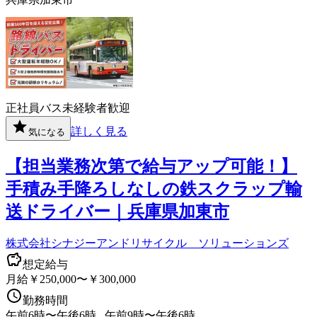
正社員
バス
未経験者歓迎
詳しく見る
気になる
【担当業務次第で給与アップ可能！】
手積み手降ろしなしの鉄スクラップ輸
送ドライバー｜兵庫県加東市
株式会社シナジーアンドリサイクル ソリューションズ
想定給与
月給￥250,000〜￥300,000
勤務時間
午前6時〜午後6時 , 午前9時〜午後6時