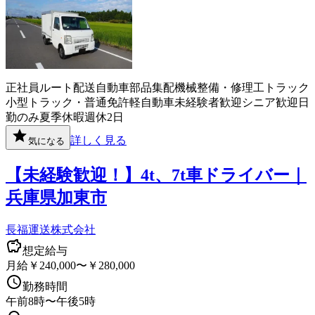
正社員
ルート配送
自動車部品
集配
機械整備・修理工
トラック
小型トラック・普通免許
軽自動車
未経験者歓迎
シニア歓迎
日
勤のみ
夏季休暇
週休2日
詳しく見る
気になる
【未経験歓迎！】4t、7t車ドライバー｜
兵庫県加東市
長福運送株式会社
想定給与
月給￥240,000〜￥280,000
勤務時間
午前8時〜午後5時