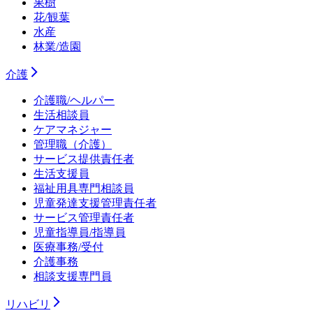
果樹
花/観葉
水産
林業/造園
介護
介護職/ヘルパー
生活相談員
ケアマネジャー
管理職（介護）
サービス提供責任者
生活支援員
福祉用具専門相談員
児童発達支援管理責任者
サービス管理責任者
児童指導員/指導員
医療事務/受付
介護事務
相談支援専門員
リハビリ