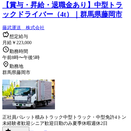
【賞与・昇給・退職金あり】中型トラ
ックドライバー（4t）｜群馬県藤岡市
藤武運送 株式会社
想定給与
月給￥223,000
勤務時間
午前8時〜午後5時
勤務地
群馬県藤岡市
正社員
パレット積み
トラック
中型トラック・中型免許
4トン
未経験者歓迎
シニア歓迎
日勤のみ
夏季休暇
週休2日