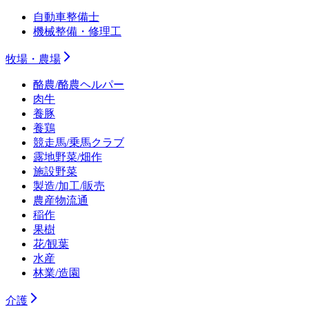
自動車整備士
機械整備・修理工
牧場・農場
酪農/酪農ヘルパー
肉牛
養豚
養鶏
競走馬/乗馬クラブ
露地野菜/畑作
施設野菜
製造/加工/販売
農産物流通
稲作
果樹
花/観葉
水産
林業/造園
介護