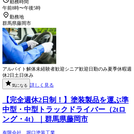
勤務時間
午前8時〜午後5時
勤務地
群馬県藤岡市
アルバイト
解体
未経験者歓迎
シニア歓迎
日勤のみ
夏季休暇
週
休2日
土日休み
詳しく見る
気になる
【完全週休2日制！】塗装製品を運ぶ準
中型・中型トラックドライバー（2tロ
ング・4t）｜群馬県藤岡市
有限会社 堀口塗装工業