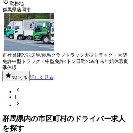
勤務地
群馬県藤岡市
正社員
建設
競走馬/乗馬クラブ
トラック
大型トラック・大型
免許
中型トラック・中型免許
4トン
日勤のみ
年末年始休暇
夏
季休暇
詳しく見る
気になる
1
群馬県
内の市区町村の
ドライバー
求人
を探す