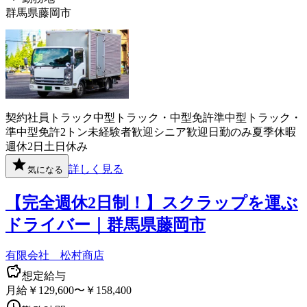
群馬県藤岡市
契約社員
トラック
中型トラック・中型免許
準中型トラック・
準中型免許
2トン
未経験者歓迎
シニア歓迎
日勤のみ
夏季休暇
週休2日
土日休み
詳しく見る
気になる
【完全週休2日制！】スクラップを運ぶ
ドライバー｜群馬県藤岡市
有限会社 松村商店
想定給与
月給￥129,600〜￥158,400