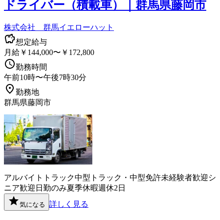
ドライバー（積載車）｜群馬県藤岡市
株式会社 群馬イエローハット
想定給与
月給￥144,000〜￥172,800
勤務時間
午前10時〜午後7時30分
勤務地
群馬県藤岡市
アルバイト
トラック
中型トラック・中型免許
未経験者歓迎
シ
ニア歓迎
日勤のみ
夏季休暇
週休2日
詳しく見る
気になる