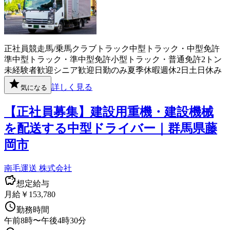
正社員
競走馬/乗馬クラブ
トラック
中型トラック・中型免許
準中型トラック・準中型免許
小型トラック・普通免許
2トン
未経験者歓迎
シニア歓迎
日勤のみ
夏季休暇
週休2日
土日休み
詳しく見る
気になる
【正社員募集】建設用重機・建設機械
を配送する中型ドライバー｜群馬県藤
岡市
南毛運送 株式会社
想定給与
月給￥153,780
勤務時間
午前8時〜午後4時30分