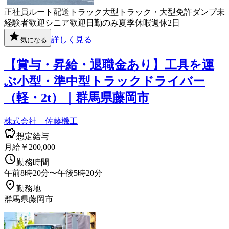
正社員
ルート配送
トラック
大型トラック・大型免許
ダンプ
未
経験者歓迎
シニア歓迎
日勤のみ
夏季休暇
週休2日
詳しく見る
気になる
【賞与・昇給・退職金あり】工具を運
ぶ小型・準中型トラックドライバー
（軽・2t）｜群馬県藤岡市
株式会社 佐藤機工
想定給与
月給￥200,000
勤務時間
午前8時20分〜午後5時20分
勤務地
群馬県藤岡市