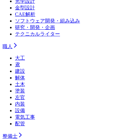
光学設計
金型設計
CAE解析
ソフトウェア開発・組み込み
研究・開発・企画
テクニカルライター
職人
大工
鳶
建設
解体
土木
塗装
左官
内装
設備
電気工事
配管
整備士