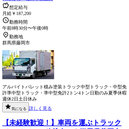
想定給与
月給￥187,200
勤務時間
午前8時30分〜午後0時
勤務地
群馬県藤岡市
アルバイト
パレット積み
塗装
トラック
中型トラック・中型免
許
準中型トラック・準中型免許
2トン
4トン
日勤のみ
夏季休暇
週休2日
土日休み
詳しく見る
気になる
【未経験歓迎！】車両を運ぶトラック