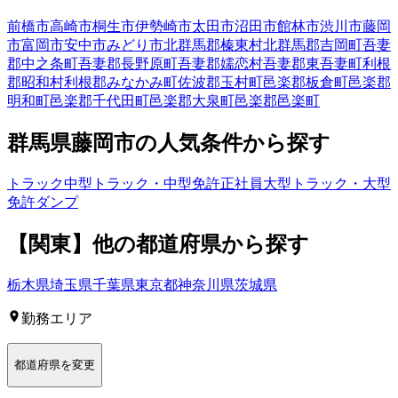
前橋市
高崎市
桐生市
伊勢崎市
太田市
沼田市
館林市
渋川市
藤岡
市
富岡市
安中市
みどり市
北群馬郡榛東村
北群馬郡吉岡町
吾妻
郡中之条町
吾妻郡長野原町
吾妻郡嬬恋村
吾妻郡東吾妻町
利根
郡昭和村
利根郡みなかみ町
佐波郡玉村町
邑楽郡板倉町
邑楽郡
明和町
邑楽郡千代田町
邑楽郡大泉町
邑楽郡邑楽町
群馬県
藤岡市
の人気条件から探す
トラック
中型トラック・中型免許
正社員
大型トラック・大型
免許
ダンプ
【
関東
】他の都道府県から
探す
栃木県
埼玉県
千葉県
東京都
神奈川県
茨城県
勤務エリア
都道府県を変更