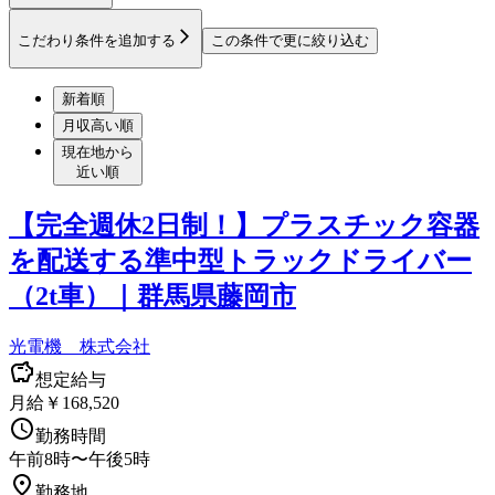
こだわり条件を追加する
この条件で更に絞り込む
新着順
月収高い順
現在地から
近い順
【完全週休2日制！】プラスチック容器
を配送する準中型トラックドライバー
（2t車）｜群馬県藤岡市
光電機 株式会社
想定給与
月給￥168,520
勤務時間
午前8時〜午後5時
勤務地