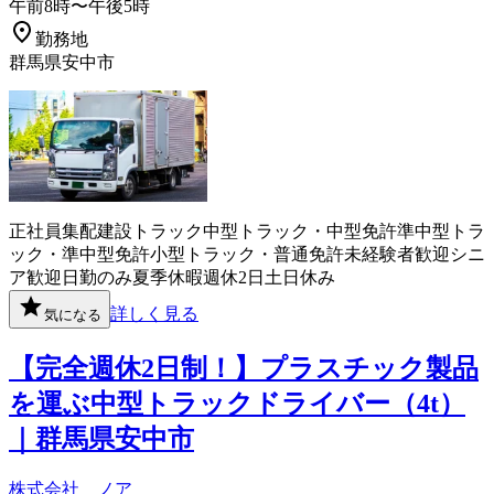
午前8時〜午後5時
勤務地
群馬県安中市
正社員
集配
建設
トラック
中型トラック・中型免許
準中型トラ
ック・準中型免許
小型トラック・普通免許
未経験者歓迎
シニ
ア歓迎
日勤のみ
夏季休暇
週休2日
土日休み
詳しく見る
気になる
【完全週休2日制！】プラスチック製品
を運ぶ中型トラックドライバー（4t）
｜群馬県安中市
株式会社 ノア