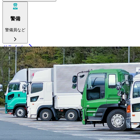
警備
警備員など
ドライバー
大型トラック
中型トラック
準中型トラック
小型トラック
ダンプ
トレーラー
タクシー
バス
ルート配送
長距離
フォークリフト・倉庫
運行管理者