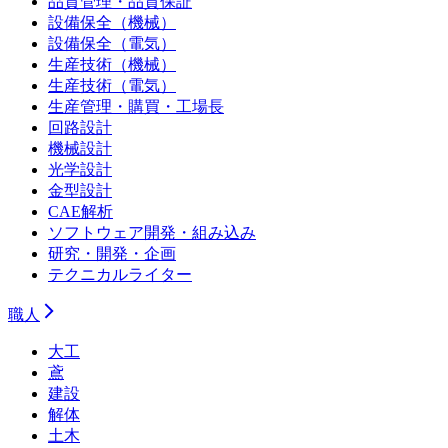
品質管理・品質保証
設備保全（機械）
設備保全（電気）
生産技術（機械）
生産技術（電気）
生産管理・購買・工場長
回路設計
機械設計
光学設計
金型設計
CAE解析
ソフトウェア開発・組み込み
研究・開発・企画
テクニカルライター
職人
大工
鳶
建設
解体
土木