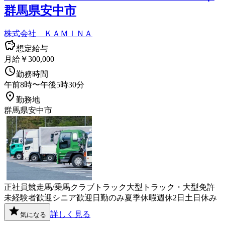
群馬県安中市
株式会社 ＫＡＭＩＮＡ
想定給与
月給￥300,000
勤務時間
午前8時〜午後5時30分
勤務地
群馬県安中市
正社員
競走馬/乗馬クラブ
トラック
大型トラック・大型免許
未経験者歓迎
シニア歓迎
日勤のみ
夏季休暇
週休2日
土日休み
詳しく見る
気になる