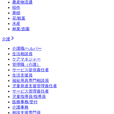
農産物流通
稲作
果樹
花/観葉
水産
林業/造園
介護
介護職/ヘルパー
生活相談員
ケアマネジャー
管理職（介護）
サービス提供責任者
生活支援員
福祉用具専門相談員
児童発達支援管理責任者
サービス管理責任者
児童指導員/指導員
医療事務/受付
介護事務
相談支援専門員