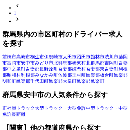
1
群馬県
内の市区町村の
ドライバー
求人
を探す
前橋市
高崎市
桐生市
伊勢崎市
太田市
沼田市
館林市
渋川市
藤岡
市
富岡市
安中市
みどり市
北群馬郡榛東村
北群馬郡吉岡町
吾妻
郡中之条町
吾妻郡長野原町
吾妻郡嬬恋村
吾妻郡東吾妻町
利根
郡昭和村
利根郡みなかみ町
佐波郡玉村町
邑楽郡板倉町
邑楽郡
明和町
邑楽郡千代田町
邑楽郡大泉町
邑楽郡邑楽町
群馬県
安中市
の人気条件から探す
正社員
トラック
大型トラック・大型免許
中型トラック・中型
免許
長距離
【
関東
】他の都道府県から
探す