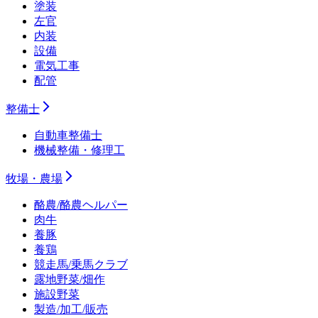
塗装
左官
内装
設備
電気工事
配管
整備士
自動車整備士
機械整備・修理工
牧場・農場
酪農/酪農ヘルパー
肉牛
養豚
養鶏
競走馬/乗馬クラブ
露地野菜/畑作
施設野菜
製造/加工/販売