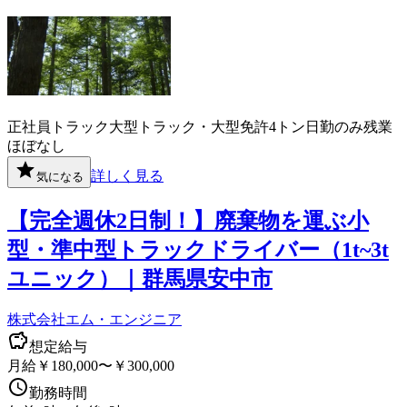
正社員
トラック
大型トラック・大型免許
4トン
日勤のみ
残業
ほぼなし
詳しく見る
気になる
【完全週休2日制！】廃棄物を運ぶ小
型・準中型トラックドライバー（1t~3t
ユニック）｜群馬県安中市
株式会社エム・エンジニア
想定給与
月給￥180,000〜￥300,000
勤務時間