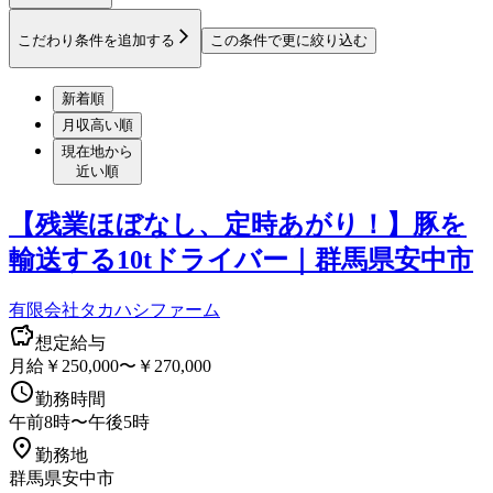
こだわり条件を追加する
この条件で更に絞り込む
新着順
月収高い順
現在地から
近い順
【残業ほぼなし、定時あがり！】豚を
輸送する10tドライバー｜群馬県安中市
有限会社タカハシファーム
想定給与
月給￥250,000〜￥270,000
勤務時間
午前8時〜午後5時
勤務地
群馬県安中市