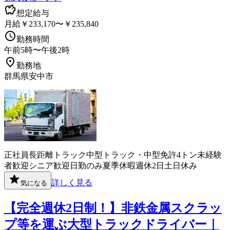
想定給与
月給￥233,170〜￥235,840
勤務時間
午前5時〜午後2時
勤務地
群馬県安中市
正社員
長距離
トラック
中型トラック・中型免許
4トン
未経験
者歓迎
シニア歓迎
日勤のみ
夏季休暇
週休2日
土日休み
詳しく見る
気になる
【完全週休2日制！】非鉄金属スクラッ
プ等を運ぶ大型トラックドライバー｜