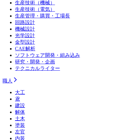
生産技術（機械）
生産技術（電気）
生産管理・購買・工場長
回路設計
機械設計
光学設計
金型設計
CAE解析
ソフトウェア開発・組み込み
研究・開発・企画
テクニカルライター
職人
大工
鳶
建設
解体
土木
塗装
左官
内装