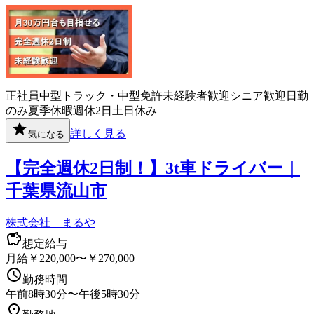
正社員
中型トラック・中型免許
未経験者歓迎
シニア歓迎
日勤
のみ
夏季休暇
週休2日
土日休み
詳しく見る
気になる
【完全週休2日制！】3t車ドライバー｜
千葉県流山市
株式会社 まるや
想定給与
月給￥220,000〜￥270,000
勤務時間
午前8時30分〜午後5時30分