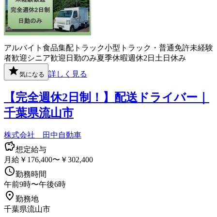
アルバイト
食品
集配
トラック
小型トラック・普通免許
未経験
者歓迎
シニア歓迎
日勤のみ
夏季休暇
週休2日
土日休み
詳しく見る
気になる
【完全週休2日制！】配送ドライバー｜
千葉県流山市
株式会社 田中自動車
想定給与
月給￥176,400〜￥302,400
勤務時間
午前9時〜午後6時
勤務地
千葉県流山市