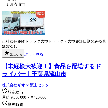
千葉県流山市
正社員
長距離
トラック
大型トラック・大型免許
日勤のみ
残業
ほぼなし
詳しく見る
気になる
【未経験大歓迎！】食品を配送するド
ライバー｜千葉県流山市
株式会社ギオン 流山センター
想定給与
月給￥350,000〜￥420,000
勤務時間