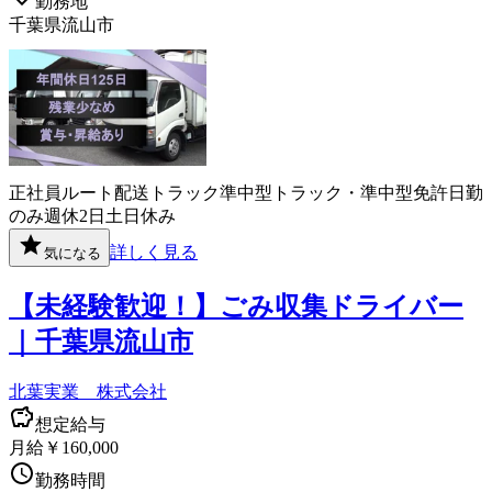
勤務地
千葉県流山市
正社員
ルート配送
トラック
準中型トラック・準中型免許
日勤
のみ
週休2日
土日休み
詳しく見る
気になる
【未経験歓迎！】ごみ収集ドライバー
｜千葉県流山市
北葉実業 株式会社
想定給与
月給￥160,000
勤務時間