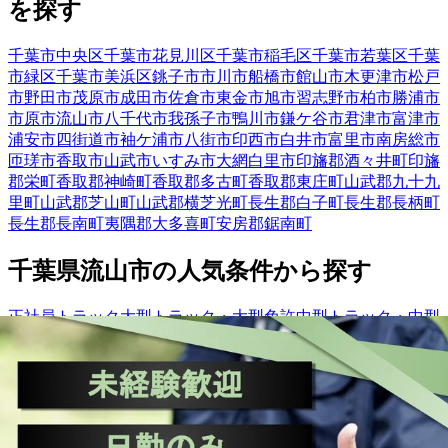
を探す
千葉市中央区
千葉市花見川区
千葉市稲毛区
千葉市若葉区
千葉
市緑区
千葉市美浜区
銚子市
市川市
船橋市
館山市
木更津市
松戸
市
野田市
茂原市
成田市
佐倉市
東金市
旭市
習志野市
柏市
勝浦市
市原市
流山市
八千代市
我孫子市
鴨川市
鎌ケ谷市
君津市
富津市
浦安市
四街道市
袖ケ浦市
八街市
印西市
白井市
富里市
南房総市
匝瑳市
香取市
山武市
いすみ市
大網白里市
印旛郡酒々井町
印旛
郡栄町
香取郡神崎町
香取郡多古町
香取郡東庄町
山武郡九十九
里町
山武郡芝山町
山武郡横芝光町
長生郡白子町
長生郡長柄町
長生郡長南町
夷隅郡大多喜町
安房郡鋸南町
千葉県
流山市
の人気条件から探す
正社員
トラック
大型トラック・大型免許
中型トラック・中型
免許
長距離
ダンプ
トレーラー
【
関東
】他の都道府県から
探す
栃木県
群馬県
埼玉県
東京都
神奈川県
茨城県