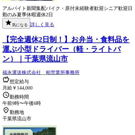
アルバイト
新聞
集配
バイク・原付
未経験者歓迎
シニア歓迎
日
勤のみ
夏季休暇
週休2日
詳しく見る
気になる
【完全週休2日制！】お弁当・食料品を
運ぶ小型ドライバー（軽・ライトバ
ン）｜千葉県流山市
福永運送株式会社 柏営業所事務所
想定給与
月給￥144,000
勤務時間
午前9時〜午後6時
勤務地
千葉県流山市