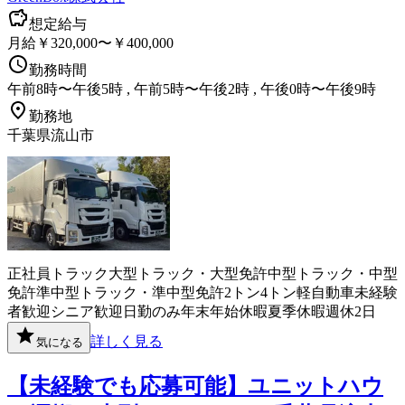
想定給与
月給￥320,000〜￥400,000
勤務時間
午前8時〜午後5時 , 午前5時〜午後2時 , 午後0時〜午後9時
勤務地
千葉県流山市
正社員
トラック
大型トラック・大型免許
中型トラック・中型
免許
準中型トラック・準中型免許
2トン
4トン
軽自動車
未経験
者歓迎
シニア歓迎
日勤のみ
年末年始休暇
夏季休暇
週休2日
詳しく見る
気になる
【未経験でも応募可能】ユニットハウ