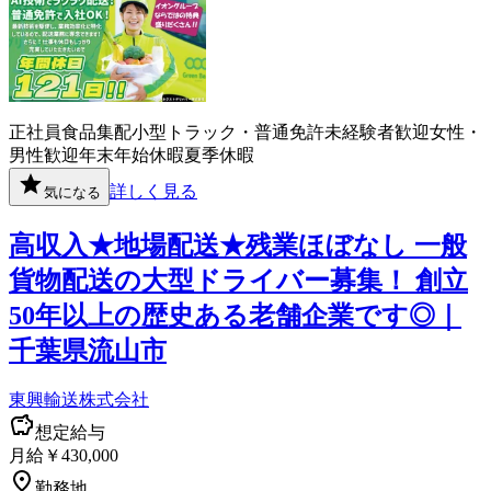
正社員
食品
集配
小型トラック・普通免許
未経験者歓迎
女性・
男性歓迎
年末年始休暇
夏季休暇
詳しく見る
気になる
高収入★地場配送★残業ほぼなし 一般
貨物配送の大型ドライバー募集！ 創立
50年以上の歴史ある老舗企業です◎｜
千葉県流山市
東興輸送株式会社
想定給与
月給￥430,000
勤務地