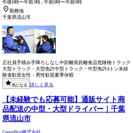
午後6時〜午前3時 , 午前0時〜午前9時
勤務地
千葉県流山市
正社員
手積み手降ろしなし
中距離
長距離
食品
危険物
トラック
大型トラック・大型免許
中型トラック・中型免許
4トン
未経
験者歓迎
女性・男性歓迎
夏季休暇
詳しく見る
気になる
【未経験でも応募可能】通販サイト商
品配送の中型・大型ドライバー｜千葉
県流山市
GreenBox株式会社