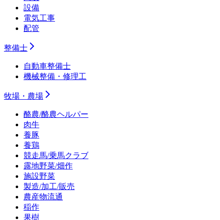
設備
電気工事
配管
整備士
自動車整備士
機械整備・修理工
牧場・農場
酪農/酪農ヘルパー
肉牛
養豚
養鶏
競走馬/乗馬クラブ
露地野菜/畑作
施設野菜
製造/加工/販売
農産物流通
稲作
果樹