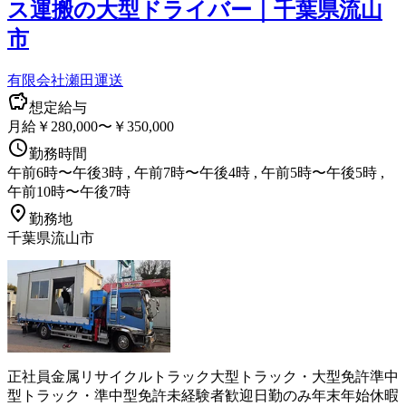
ス運搬の大型ドライバー｜千葉県流山
市
有限会社瀬田運送
想定給与
月給￥280,000〜￥350,000
勤務時間
午前6時〜午後3時 , 午前7時〜午後4時 , 午前5時〜午後5時 ,
午前10時〜午後7時
勤務地
千葉県流山市
正社員
金属リサイクル
トラック
大型トラック・大型免許
準中
型トラック・準中型免許
未経験者歓迎
日勤のみ
年末年始休暇