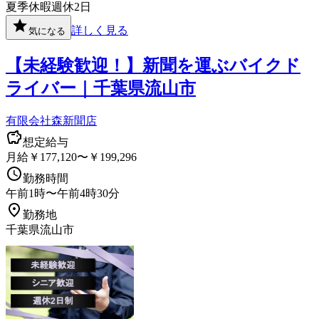
夏季休暇
週休2日
詳しく見る
気になる
【未経験歓迎！】新聞を運ぶバイクド
ライバー｜千葉県流山市
有限会社森新聞店
想定給与
月給￥177,120〜￥199,296
勤務時間
午前1時〜午前4時30分
勤務地
千葉県流山市