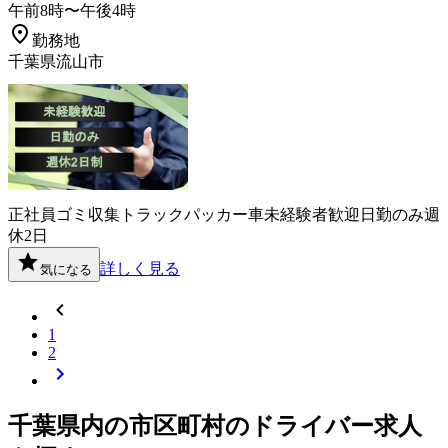
午前8時〜午後4時
勤務地
千葉県流山市
正社員
ゴミ収集
トラック
パッカー車
未経験者歓迎
日勤のみ
週
休2日
詳しく見る
気になる
1
2
千葉県
内の市区町村の
ドライバー
求人