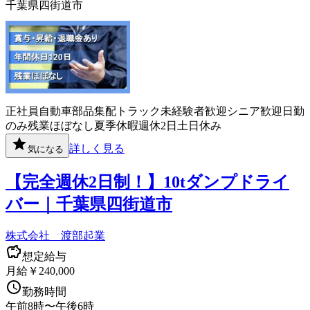
千葉県四街道市
正社員
自動車部品
集配
トラック
未経験者歓迎
シニア歓迎
日勤
のみ
残業ほぼなし
夏季休暇
週休2日
土日休み
詳しく見る
気になる
【完全週休2日制！】10tダンプドライ
バー｜千葉県四街道市
株式会社 渡部起業
想定給与
月給￥240,000
勤務時間
午前8時〜午後6時