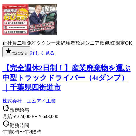
正社員
二種免許
タクシー
未経験者歓迎
シニア歓迎
AT限定OK
詳しく見る
気になる
【完全週休2日制！】産業廃棄物を運ぶ
中型トラックドライバー（4tダンプ）
｜千葉県四街道市
株式会社 エムアイ工業
想定給与
月給￥324,000〜￥648,000
勤務時間
午前8時〜午後5時