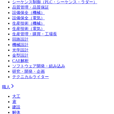
シーケンス制御（PLC・シーケンス・ラダー）
品質管理・品質保証
設備保全（機械）
設備保全（電気）
生産技術（機械）
生産技術（電気）
生産管理・購買・工場長
回路設計
機械設計
光学設計
金型設計
CAE解析
ソフトウェア開発・組み込み
研究・開発・企画
テクニカルライター
職人
大工
鳶
建設
解体