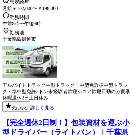
想定給与
月給￥162,000〜￥198,000
勤務時間
午前8時〜午後5時
勤務地
千葉県四街道市
アルバイト
トラック
中型トラック・中型免許
準中型トラッ
ク・準中型免許
2トン
未経験者歓迎
シニア歓迎
日勤のみ
夏季
休暇
週休2日
土日休み
詳しく見る
気になる
【完全週休2日制！】包装資材を運ぶ小
型ドライバー（ライトバン）｜千葉県