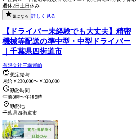
週休2日
土日休み
詳しく見る
気になる
【ドライバー未経験でも大丈夫】精密
機械等配送の準中型・中型ドライバー
｜千葉県四街道市
有限会社三幸運輸
想定給与
月給￥230,000〜￥320,000
勤務時間
午前8時〜午後5時
勤務地
千葉県四街道市