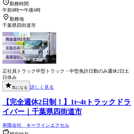
勤務時間
午前8時〜午後6時
勤務地
千葉県四街道市
正社員
トラック
中型トラック・中型免許
日勤のみ
週休2日
土
日休み
詳しく見る
気になる
【完全週休2日制！】1t~4tトラックドラ
イバー｜千葉県四街道市
有限会社 キーラインエクセル