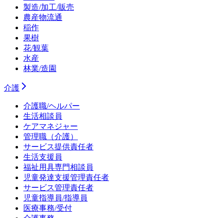
製造/加工/販売
農産物流通
稲作
果樹
花/観葉
水産
林業/造園
介護
介護職/ヘルパー
生活相談員
ケアマネジャー
管理職（介護）
サービス提供責任者
生活支援員
福祉用具専門相談員
児童発達支援管理責任者
サービス管理責任者
児童指導員/指導員
医療事務/受付