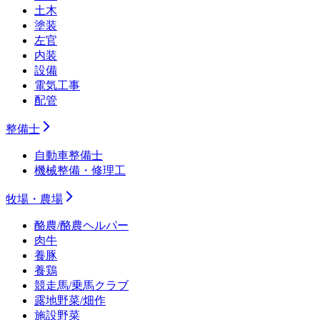
土木
塗装
左官
内装
設備
電気工事
配管
整備士
自動車整備士
機械整備・修理工
牧場・農場
酪農/酪農ヘルパー
肉牛
養豚
養鶏
競走馬/乗馬クラブ
露地野菜/畑作
施設野菜