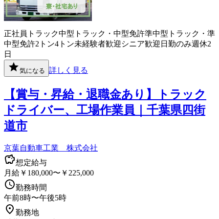
正社員
トラック
中型トラック・中型免許
準中型トラック・準
中型免許
2トン
4トン
未経験者歓迎
シニア歓迎
日勤のみ
週休2
日
詳しく見る
気になる
【賞与・昇給・退職金あり】トラック
ドライバー、工場作業員｜千葉県四街
道市
京葉自動車工業 株式会社
想定給与
月給￥180,000〜￥225,000
勤務時間
午前8時〜午後5時
勤務地