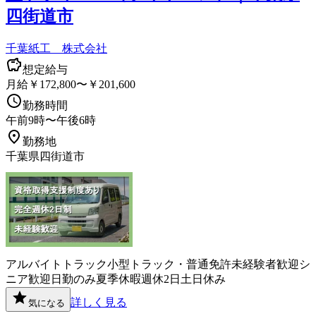
四街道市
千葉紙工 株式会社
想定給与
月給￥172,800〜￥201,600
勤務時間
午前9時〜午後6時
勤務地
千葉県四街道市
アルバイト
トラック
小型トラック・普通免許
未経験者歓迎
シ
ニア歓迎
日勤のみ
夏季休暇
週休2日
土日休み
詳しく見る
気になる