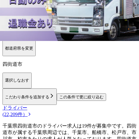
【
関東
】他の都道府県から
探す
栃木県
群馬県
埼玉県
東京都
神奈川県
茨城県
勤務エリア
都道府県を変更
四街道市
選択しなおす
こだわり条件を追加する
この条件で更に絞り込む
ドライバー
(22,209件）
千葉県四街道市のドライバー求人は19件が募集中です。四街
道市が属する千葉県周辺では、千葉市、船橋市、松戸市、市
川市、柏市あたりの求人が人気となっております。四街道市