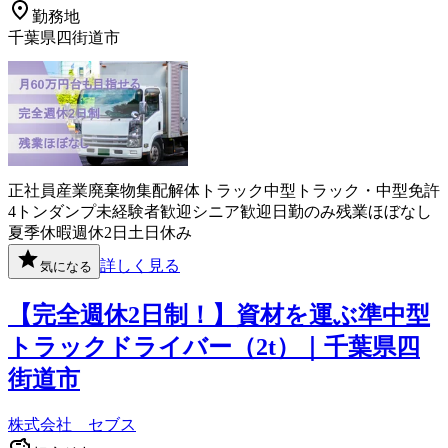
勤務地
千葉県四街道市
正社員
産業廃棄物
集配
解体
トラック
中型トラック・中型免許
4トン
ダンプ
未経験者歓迎
シニア歓迎
日勤のみ
残業ほぼなし
夏季休暇
週休2日
土日休み
詳しく見る
気になる
【完全週休2日制！】資材を運ぶ準中型
トラックドライバー（2t）｜千葉県四
街道市
株式会社 セブス