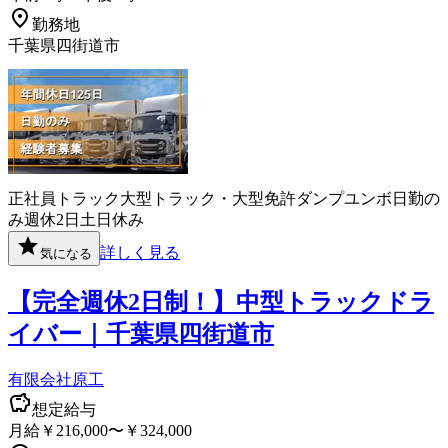
勤務地
千葉県四街道市
正社員
トラック
大型トラック・大型免許
ダンプ
ユンボ
日勤の
み
週休2日
土日休み
詳しく見る
気になる
【完全週休2日制！】中型トラックドラ
イバー｜千葉県四街道市
有限会社原工
想定給与
月給￥216,000〜￥324,000