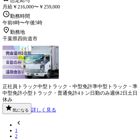
想定給与
月給￥216,000〜￥259,000
勤務時間
午前8時〜午後5時
勤務地
千葉県四街道市
正社員
トラック
中型トラック・中型免許
準中型トラック・準
中型免許
小型トラック・普通免許
4トン
日勤のみ
週休2日
土日
休み
詳しく見る
気になる
1
2