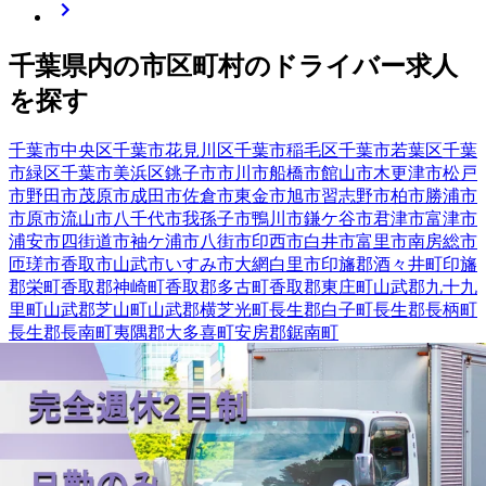
千葉県
内の市区町村の
ドライバー
求人
を探す
千葉市中央区
千葉市花見川区
千葉市稲毛区
千葉市若葉区
千葉
市緑区
千葉市美浜区
銚子市
市川市
船橋市
館山市
木更津市
松戸
市
野田市
茂原市
成田市
佐倉市
東金市
旭市
習志野市
柏市
勝浦市
市原市
流山市
八千代市
我孫子市
鴨川市
鎌ケ谷市
君津市
富津市
浦安市
四街道市
袖ケ浦市
八街市
印西市
白井市
富里市
南房総市
匝瑳市
香取市
山武市
いすみ市
大網白里市
印旛郡酒々井町
印旛
郡栄町
香取郡神崎町
香取郡多古町
香取郡東庄町
山武郡九十九
里町
山武郡芝山町
山武郡横芝光町
長生郡白子町
長生郡長柄町
長生郡長南町
夷隅郡大多喜町
安房郡鋸南町
千葉県
四街道市
の人気条件から探す
正社員
トラック
中型トラック・中型免許
大型トラック・大型
免許
長距離
ダンプ
タクシー
トレーラー