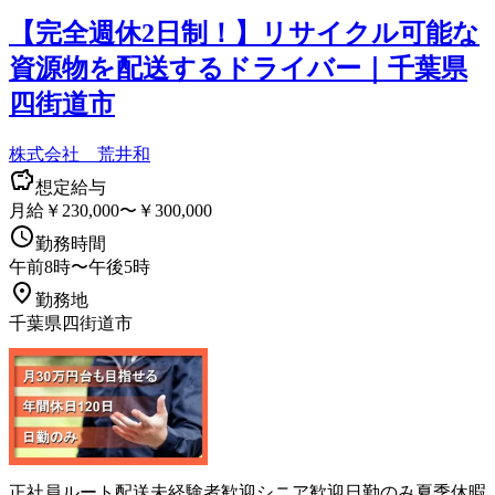
【完全週休2日制！】リサイクル可能な
資源物を配送するドライバー｜千葉県
四街道市
株式会社 荒井和
想定給与
月給￥230,000〜￥300,000
勤務時間
午前8時〜午後5時
勤務地
千葉県四街道市
正社員
ルート配送
未経験者歓迎
シニア歓迎
日勤のみ
夏季休暇