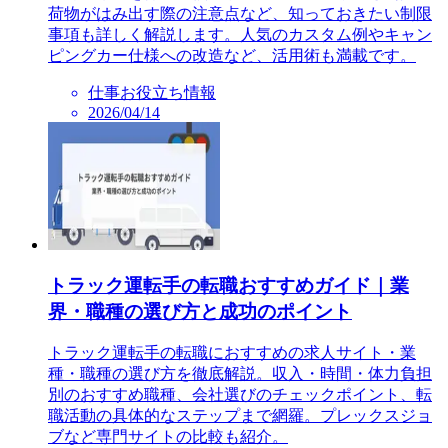
荷物がはみ出す際の注意点など、知っておきたい制限
事項も詳しく解説します。人気のカスタム例やキャン
ピングカー仕様への改造など、活用術も満載です。
仕事お役立ち情報
2026/04/14
トラック運転手の転職おすすめガイド｜業
界・職種の選び方と成功のポイント
トラック運転手の転職におすすめの求人サイト・業
種・職種の選び方を徹底解説。収入・時間・体力負担
別のおすすめ職種、会社選びのチェックポイント、転
職活動の具体的なステップまで網羅。プレックスジョ
ブなど専門サイトの比較も紹介。