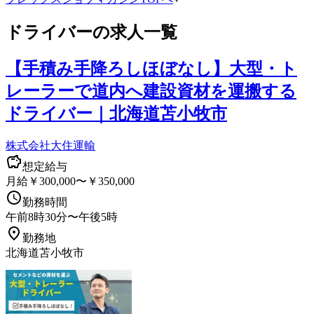
ドライバー
の求人一覧
【手積み手降ろしほぼなし】大型・ト
レーラーで道内へ建設資材を運搬する
ドライバー｜北海道苫小牧市
株式会社大住運輸
想定給与
月給￥300,000〜￥350,000
勤務時間
午前8時30分〜午後5時
勤務地
北海道苫小牧市