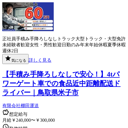
正社員
手積み手降ろしなし
トラック
大型トラック・大型免許
未経験者歓迎
女性・男性歓迎
日勤のみ
年末年始休暇
夏季休暇
週休2日
詳しく見る
気になる
【手積み手降ろしなしで安心！】4tパ
ワーゲート車での食品近中距離配送ド
ライバー｜鳥取県米子市
有限会社棚田運送
想定給与
月給￥240,000〜￥300,000