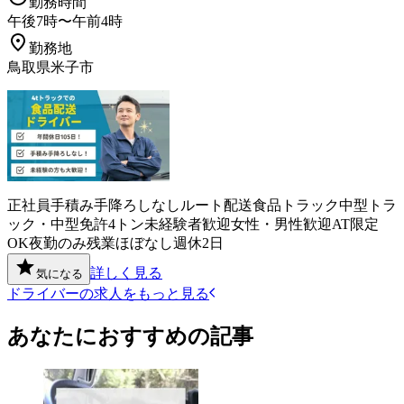
勤務時間
午後7時〜午前4時
勤務地
鳥取県米子市
正社員
手積み手降ろしなし
ルート配送
食品
トラック
中型トラ
ック・中型免許
4トン
未経験者歓迎
女性・男性歓迎
AT限定
OK
夜勤のみ
残業ほぼなし
週休2日
詳しく見る
気になる
ドライバーの求人をもっと見る
あなたにおすすめの記事