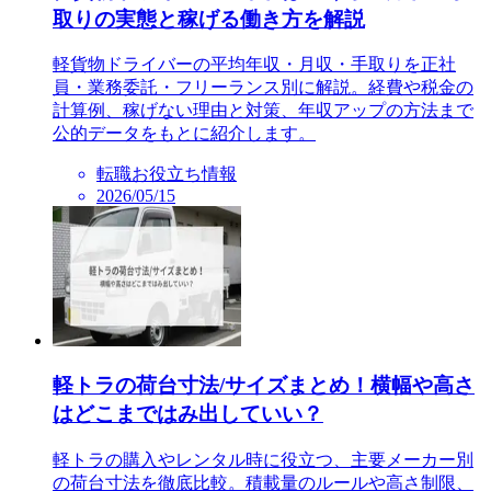
取りの実態と稼げる働き方を解説
軽貨物ドライバーの平均年収・月収・手取りを正社
員・業務委託・フリーランス別に解説。経費や税金の
計算例、稼げない理由と対策、年収アップの方法まで
公的データをもとに紹介します。
転職お役立ち情報
2026/05/15
軽トラの荷台寸法/サイズまとめ！横幅や高さ
はどこまではみ出していい？
軽トラの購入やレンタル時に役立つ、主要メーカー別
の荷台寸法を徹底比較。積載量のルールや高さ制限、