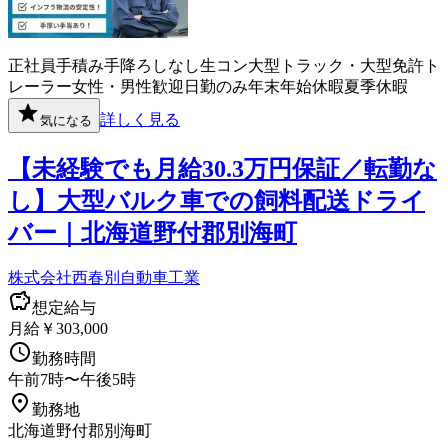
正社員
手積み手降ろしなし
生コン
大型トラック・大型免許
ト
レーラー
女性・男性歓迎
日勤のみ
年末年始休暇
夏季休暇
詳しく見る
気になる
【未経験でも月給30.3万円保証／転勤な
し】大型バルク車での飼料配送ドライ
バー｜北海道野付郡別海町
株式会社西春別自動車工業
想定給与
月給￥303,000
勤務時間
午前7時〜午後5時
勤務地
北海道野付郡別海町