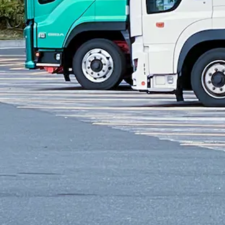
アルバイト
長距離
医薬品
トラック
小型トラック・普通免許
ハ
詳しく見る
気になる
【正社員募集】アスファルト、砕石、砂
有限会社 山喜建材
想定給与
月給￥182,750
勤務時間
午前8時〜午後5時
勤務地
宮城県石巻市