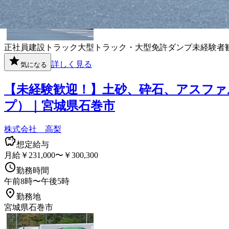
正社員
建設
トラック
大型トラック・大型免許
ダンプ
未経験者
詳しく見る
気になる
【未経験歓迎！】土砂、砕石、アスファ
プ）｜宮城県石巻市
株式会社 高梨
想定給与
月給￥231,000〜￥300,300
勤務時間
午前8時〜午後5時
勤務地
宮城県石巻市