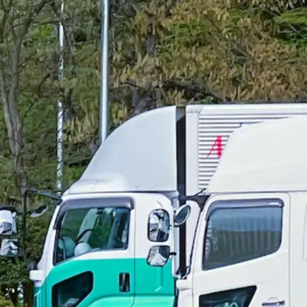
宮城県石巻市
アルバイト
パレット積み
トラック
小型トラック・普通免許
未
詳しく見る
気になる
【完全週休2日制！】医薬品を運ぶ小型
株式会社 バイタルエクスプレス 石巻営業所
想定給与
月給￥136,800
勤務地
宮城県石巻市