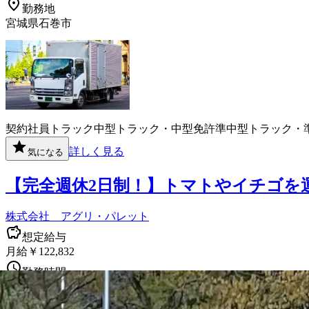
勤務地
宮城県石巻市
契約社員
トラック
中型トラック・中型免許
準中型トラック・
詳しく見る
気になる
【完全週休2日制！】トマトやイチゴを
株式会社 アグリ・パレット
想定給与
月給￥122,832
勤務時間
午前8時30分〜午後6時30分
勤務地