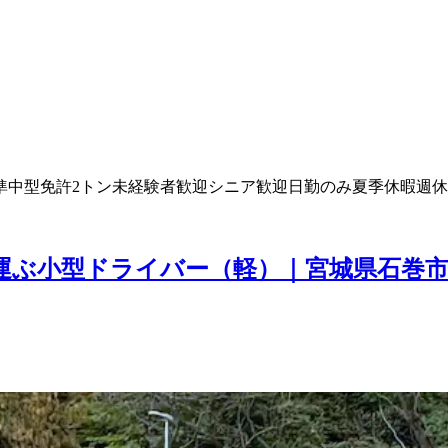
準中型免許
2トン
未経験者歓迎
シニア歓迎
日勤のみ
夏季休暇
週休
運ぶ小型ドライバー（軽）｜宮城県石巻