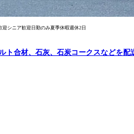
歓迎
シニア歓迎
日勤のみ
夏季休暇
週休2日
ルト合材、石灰、石炭コークスなどを配送