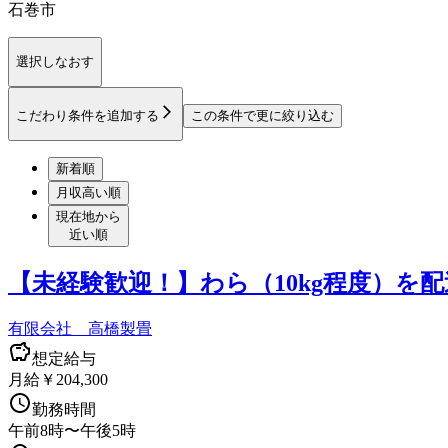
石巻市
選択しなおす
こだわり条件を追加する
この条件で更に絞り込む
新着順
月収高い順
現在地から
近い順
【未経験歓迎！】わら（10kg程度）を
有限会社 高橋製畳
想定給与
月給￥204,300
勤務時間
午前8時〜午後5時