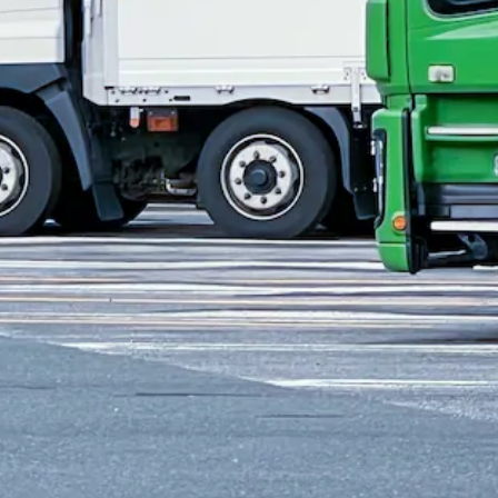
イエース
未経験者歓迎
シニア歓迎
日勤のみ
夏季休暇
週休2日
土日
、鉄材等を配送する大型トラックドライバ