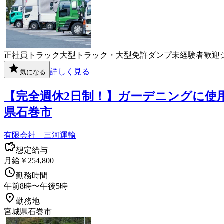
正社員
トラック
大型トラック・大型免許
ダンプ
未経験者歓迎
詳しく見る
気になる
【完全週休2日制！】ガーデニングに使
県石巻市
有限会社 三河運輸
想定給与
月給￥254,800
勤務時間
午前8時〜午後5時
勤務地
宮城県石巻市