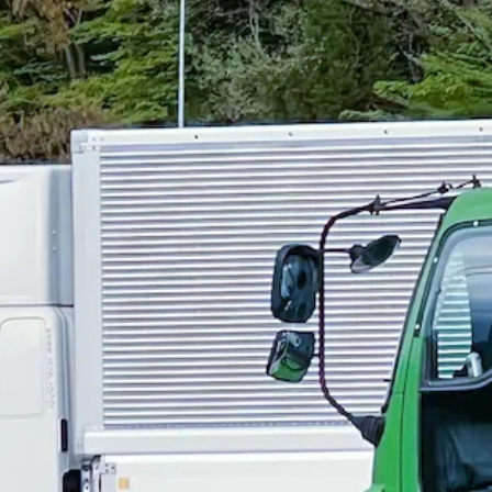
経験者歓迎
シニア歓迎
日勤のみ
夏季休暇
週休2日
土日休み
ドライバー（ハイエース）｜宮城県石巻市