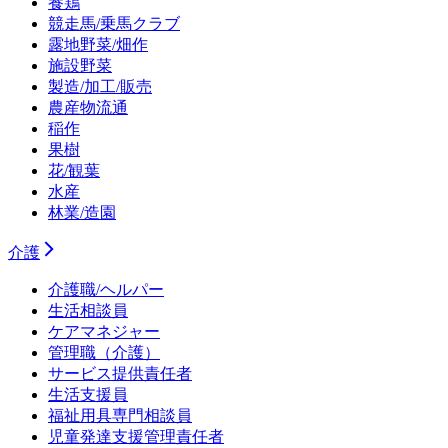
養鶏
競走馬/乗馬クラブ
露地野菜/畑作
施設野菜
製造/加工/販売
農産物流通
稲作
果樹
花/観葉
水産
林業/造園
介護
介護職/ヘルパー
生活相談員
ケアマネジャー
管理職（介護）
サービス提供責任者
生活支援員
福祉用具専門相談員
児童発達支援管理責任者