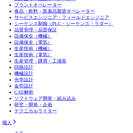
プラントオペレーター
食品・飲料・医薬品製造オペレーター
サービスエンジニア・フィールドエンジニア
シーケンス制御（PLC・シーケンス・ラダー）
品質管理・品質保証
設備保全（機械）
設備保全（電気）
生産技術（機械）
生産技術（電気）
生産管理・購買・工場長
回路設計
機械設計
光学設計
金型設計
CAE解析
ソフトウェア開発・組み込み
研究・開発・企画
テクニカルライター
職人