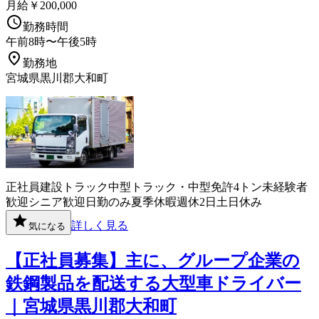
月給￥200,000
勤務時間
午前8時〜午後5時
勤務地
宮城県黒川郡大和町
正社員
建設
トラック
中型トラック・中型免許
4トン
未経験者
歓迎
シニア歓迎
日勤のみ
夏季休暇
週休2日
土日休み
詳しく見る
気になる
【正社員募集】主に、グループ企業の
鉄鋼製品を配送する大型車ドライバー
｜宮城県黒川郡大和町