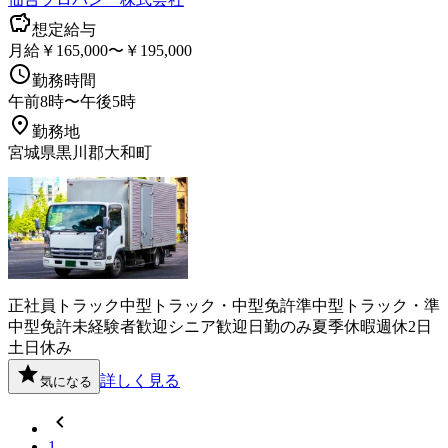
想定給与
月給￥165,000〜￥195,000
勤務時間
午前8時〜午後5時
勤務地
宮城県黒川郡大和町
正社員
トラック
中型トラック・中型免許
準中型トラック・準
中型免許
未経験者歓迎
シニア歓迎
日勤のみ
夏季休暇
週休2日
土日休み
詳しく見る
気になる
1