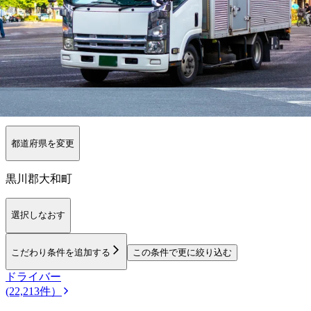
【
北海道・東北
】他の都道府県から
探
す
青森県
岩手県
山形県
福島県
北海道
秋田県
勤務エリア
都道府県を変更
黒川郡大和町
選択しなおす
こだわり条件を追加する
この条件で更に絞り込む
ドライバー
(22,213件）