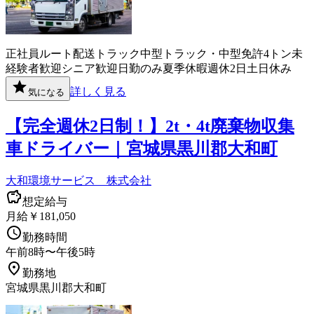
正社員
ルート配送
トラック
中型トラック・中型免許
4トン
未
経験者歓迎
シニア歓迎
日勤のみ
夏季休暇
週休2日
土日休み
詳しく見る
気になる
【完全週休2日制！】2t・4t廃棄物収集
車ドライバー｜宮城県黒川郡大和町
大和環境サービス 株式会社
想定給与
月給￥181,050
勤務時間
午前8時〜午後5時
勤務地
宮城県黒川郡大和町