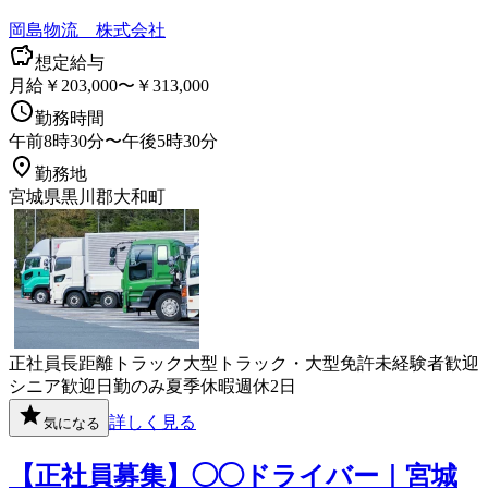
岡島物流 株式会社
想定給与
月給￥203,000〜￥313,000
勤務時間
午前8時30分〜午後5時30分
勤務地
宮城県黒川郡大和町
正社員
長距離
トラック
大型トラック・大型免許
未経験者歓迎
シニア歓迎
日勤のみ
夏季休暇
週休2日
詳しく見る
気になる
【正社員募集】◯◯ドライバー｜宮城