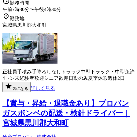
勤務時間
午前7時30分〜午後4時30分
勤務地
宮城県黒川郡大和町
正社員
手積み手降ろしなし
トラック
中型トラック・中型免許
4トン
未経験者歓迎
シニア歓迎
日勤のみ
夏季休暇
週休2日
詳しく見る
気になる
【賞与・昇給・退職金あり】プロパン
ガスボンベの配送・検針ドライバー｜
宮城県黒川郡大和町
仙台プロパン 株式会社