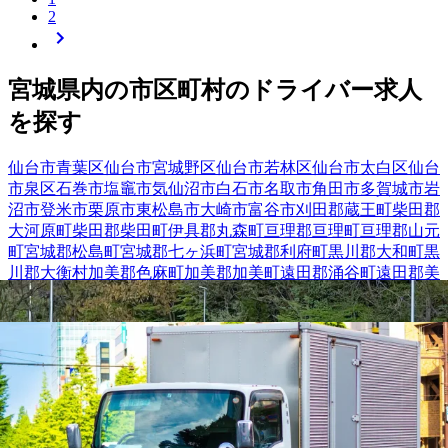
2
宮城県
内の市区町村の
ドライバー
求人
を探す
仙台市青葉区
仙台市宮城野区
仙台市若林区
仙台市太白区
仙台
市泉区
石巻市
塩竈市
気仙沼市
白石市
名取市
角田市
多賀城市
岩
沼市
登米市
栗原市
東松島市
大崎市
富谷市
刈田郡蔵王町
柴田郡
大河原町
柴田郡柴田町
伊具郡丸森町
亘理郡亘理町
亘理郡山元
町
宮城郡松島町
宮城郡七ヶ浜町
宮城郡利府町
黒川郡大和町
黒
川郡大衡村
加美郡色麻町
加美郡加美町
遠田郡涌谷町
遠田郡美
里町
牡鹿郡女川町
宮城県
黒川郡大和町
の人気条件から探
す
トラック
正社員
中型トラック・中型免許
大型トラック・大型
免許
長距離