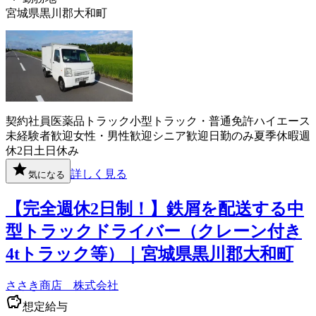
宮城県黒川郡大和町
契約社員
医薬品
トラック
小型トラック・普通免許
ハイエース
未経験者歓迎
女性・男性歓迎
シニア歓迎
日勤のみ
夏季休暇
週
休2日
土日休み
詳しく見る
気になる
【完全週休2日制！】鉄屑を配送する中
型トラックドライバー（クレーン付き
4tトラック等）｜宮城県黒川郡大和町
ささき商店 株式会社
想定給与