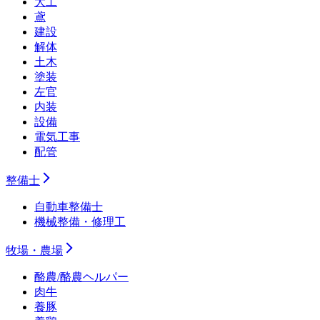
大工
鳶
建設
解体
土木
塗装
左官
内装
設備
電気工事
配管
整備士
自動車整備士
機械整備・修理工
牧場・農場
酪農/酪農ヘルパー
肉牛
養豚