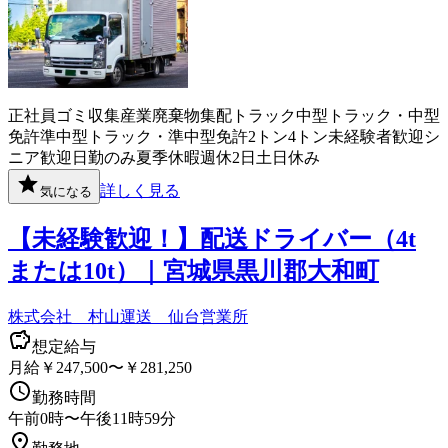
正社員
ゴミ収集
産業廃棄物
集配
トラック
中型トラック・中型
免許
準中型トラック・準中型免許
2トン
4トン
未経験者歓迎
シ
ニア歓迎
日勤のみ
夏季休暇
週休2日
土日休み
詳しく見る
気になる
【未経験歓迎！】配送ドライバー（4t
または10t）｜宮城県黒川郡大和町
株式会社 村山運送 仙台営業所
想定給与
月給￥247,500〜￥281,250
勤務時間
午前0時〜午後11時59分