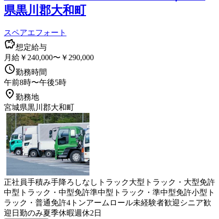
県黒川郡大和町
スペアエフォート
想定給与
月給￥240,000〜￥290,000
勤務時間
午前8時〜午後5時
勤務地
宮城県黒川郡大和町
正社員
手積み手降ろしなし
トラック
大型トラック・大型免許
中型トラック・中型免許
準中型トラック・準中型免許
小型ト
ラック・普通免許
4トン
アームロール
未経験者歓迎
シニア歓
迎
日勤のみ
夏季休暇
週休2日