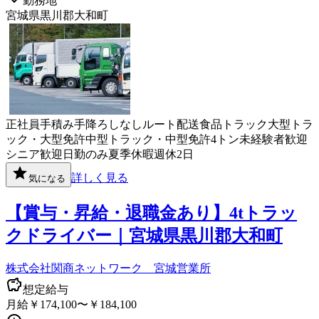
勤務地
宮城県黒川郡大和町
正社員
手積み手降ろしなし
ルート配送
食品
トラック
大型トラ
ック・大型免許
中型トラック・中型免許
4トン
未経験者歓迎
シニア歓迎
日勤のみ
夏季休暇
週休2日
詳しく見る
気になる
【賞与・昇給・退職金あり】4tトラッ
クドライバー｜宮城県黒川郡大和町
株式会社関商ネットワーク 宮城営業所
想定給与
月給￥174,100〜￥184,100