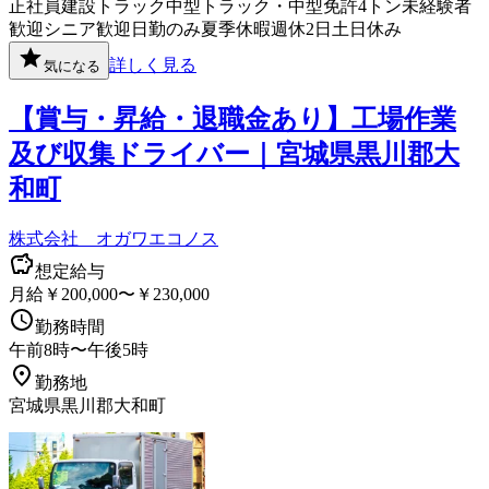
正社員
建設
トラック
中型トラック・中型免許
4トン
未経験者
歓迎
シニア歓迎
日勤のみ
夏季休暇
週休2日
土日休み
詳しく見る
気になる
【賞与・昇給・退職金あり】工場作業
及び収集ドライバー｜宮城県黒川郡大
和町
株式会社 オガワエコノス
想定給与
月給￥200,000〜￥230,000
勤務時間
午前8時〜午後5時
勤務地
宮城県黒川郡大和町