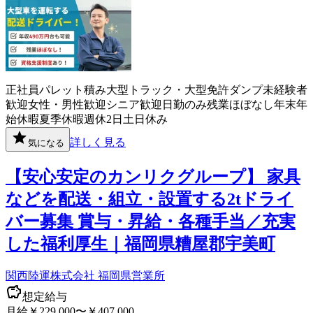
正社員
パレット積み
大型トラック・大型免許
ダンプ
未経験者
歓迎
女性・男性歓迎
シニア歓迎
日勤のみ
残業ほぼなし
年末年
始休暇
夏季休暇
週休2日
土日休み
詳しく見る
気になる
【安心安定のカンリクグループ】 家具
などを配送・組立・設置する2tドライ
バー募集 賞与・昇給・各種手当／充実
した福利厚生｜福岡県糟屋郡宇美町
関西陸運株式会社 福岡県営業所
想定給与
月給￥229,000〜￥407,000