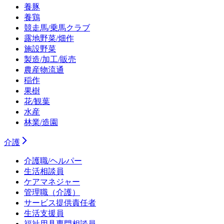
養豚
養鶏
競走馬/乗馬クラブ
露地野菜/畑作
施設野菜
製造/加工/販売
農産物流通
稲作
果樹
花/観葉
水産
林業/造園
介護
介護職/ヘルパー
生活相談員
ケアマネジャー
管理職（介護）
サービス提供責任者
生活支援員
福祉用具専門相談員