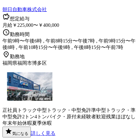
朝日自動車株式会社
想定給与
月給￥225,000〜￥400,000
勤務時間
午前9時〜午後6時 , 午前8時15分〜午後7時 , 午前9時15分〜午
後8時 , 午前10時15分〜午後9時 , 午後8時15分〜午前7時
勤務地
福岡県福岡市博多区
正社員
トラック
中型トラック・中型免許
準中型トラック・準
中型免許
2トン
4トン
バイク・原付
未経験者歓迎
残業ほぼなし
年末年始休暇
夏季休暇
詳しく見る
気になる