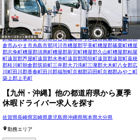
北九州市門司区
北九州市若松区
北九州市戸畑区
北九州市小倉
北区
北九州市小倉南区
北九州市八幡東区
北九州市八幡西区
福
岡市東区
福岡市博多区
福岡市中央区
福岡市南区
福岡市西区
福
岡市城南区
福岡市早良区
大牟田市
久留米市
直方市
飯塚市
田川
市
柳川市
八女市
筑後市
大川市
行橋市
中間市
筑紫野市
春日市
大
野城市
宗像市
太宰府市
古賀市
福津市
うきは市
宮若市
嘉麻市
朝
倉市
みやま市
糸島市
那珂川市
糟屋郡宇美町
糟屋郡篠栗町
糟屋
郡志免町
糟屋郡須惠町
糟屋郡新宮町
糟屋郡久山町
糟屋郡粕屋
町
遠賀郡芦屋町
遠賀郡水巻町
遠賀郡岡垣町
遠賀郡遠賀町
嘉穂
郡桂川町
朝倉郡筑前町
三井郡大刀洗町
三潴郡大木町
八女郡広
川町
田川郡香春町
田川郡福智町
京都郡苅田町
京都郡みやこ町
築上郡上毛町
【
九州・沖縄
】他の都道府県から
夏季
休暇ドライバー求人を
探す
佐賀県
長崎県
宮崎県
鹿児島県
沖縄県
熊本県
大分県
勤務エリア