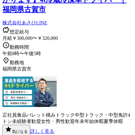
福岡県古賀市
株式会社あさひLINE
想定給与
月給￥300,000〜￥320,000
勤務時間
午前8時〜午後5時
勤務地
福岡県古賀市
正社員
食品
パレット積み
トラック
中型トラック・中型免許
4
トン
未経験者歓迎
女性・男性歓迎
年末年始休暇
夏季休暇
詳しく見る
気になる