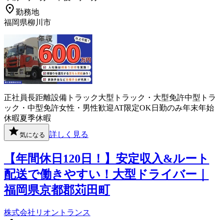
勤務地
福岡県柳川市
正社員
長距離
設備
トラック
大型トラック・大型免許
中型トラ
ック・中型免許
女性・男性歓迎
AT限定OK
日勤のみ
年末年始
休暇
夏季休暇
詳しく見る
気になる
【年間休日120日！】安定収入&ルート
配送で働きやすい！大型ドライバー｜
福岡県京都郡苅田町
株式会社リオントランス