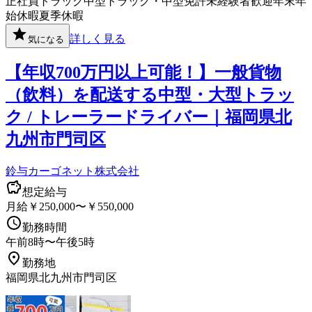
正社員
トラック
中型トラック・中型免許
未経験者歓迎
年末年
始休暇
夏季休暇
詳しく見る
気になる
【年収700万円以上可能！】一般貨物
（飲料）を配送する中型・大型トラッ
ク / トレーラードライバー｜福岡県北
九州市門司区
鈴与カーゴネット株式会社
想定給与
月給￥250,000〜￥550,000
勤務時間
午前8時〜午後5時
勤務地
福岡県北九州市門司区