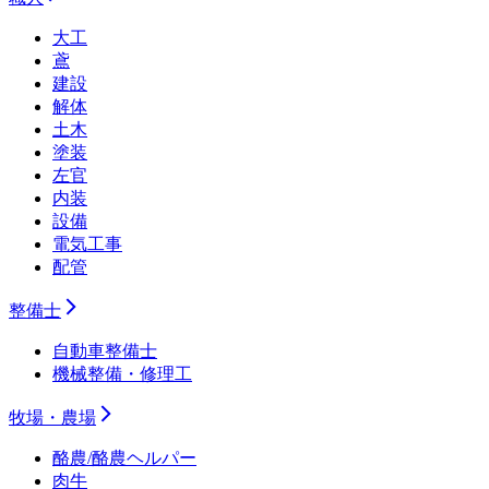
大工
鳶
建設
解体
土木
塗装
左官
内装
設備
電気工事
配管
整備士
自動車整備士
機械整備・修理工
牧場・農場
酪農/酪農ヘルパー
肉牛