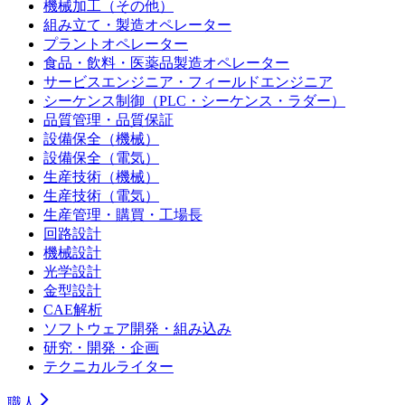
機械加工（その他）
組み立て・製造オペレーター
プラントオペレーター
食品・飲料・医薬品製造オペレーター
サービスエンジニア・フィールドエンジニア
シーケンス制御（PLC・シーケンス・ラダー）
品質管理・品質保証
設備保全（機械）
設備保全（電気）
生産技術（機械）
生産技術（電気）
生産管理・購買・工場長
回路設計
機械設計
光学設計
金型設計
CAE解析
ソフトウェア開発・組み込み
研究・開発・企画
テクニカルライター
職人