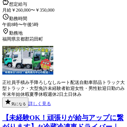
想定給与
月給￥260,000〜￥350,000
勤務時間
午前8時〜午後5時
勤務地
福岡県京都郡苅田町
正社員
手積み手降ろしなし
ルート配送
自動車部品
トラック
大
型トラック・大型免許
未経験者歓迎
女性・男性歓迎
日勤のみ
年末年始休暇
夏季休暇
週休2日
土日休み
詳しく見る
気になる
【未経験OK！頑張りが給与アップに繋
がります】4t冷蔵冷凍車ドライバー｜