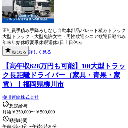
正社員
手積み手降ろしなし
自動車部品
パレット積み
トラック
大型トラック・大型免許
女性・男性歓迎
シニア歓迎
日勤のみ
年末年始休暇
夏季休暇
週休2日
土日休み
詳しく見る
気になる
【高年収628万円も可能】10t大型トラッ
ク長距離ドライバー（家具・青果・家
電）｜福岡県柳川市
栁川運輸株式会社
想定給与
月給￥350,000〜￥500,000
勤務時間
午前8時30分〜午後5時20分