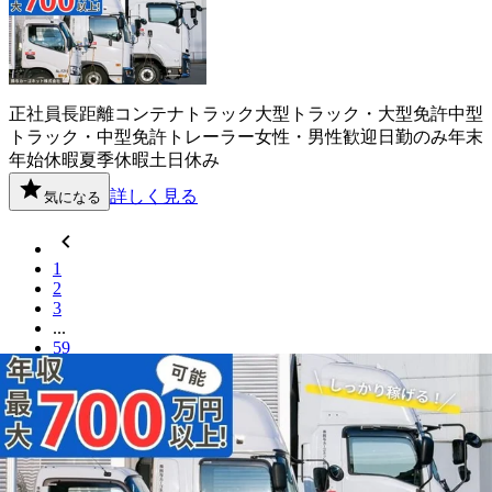
正社員
長距離
コンテナ
トラック
大型トラック・大型免許
中型
トラック・中型免許
トレーラー
女性・男性歓迎
日勤のみ
年末
年始休暇
夏季休暇
土日休み
詳しく見る
気になる
1
2
3
...
59
福岡県
内の市区町村の
夏季休暇
ドライ
バー
求人を探す