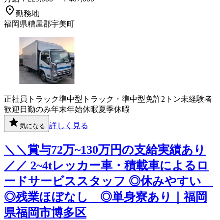
勤務地
福岡県糟屋郡宇美町
正社員
トラック
準中型トラック・準中型免許
2トン
未経験者
歓迎
日勤のみ
年末年始休暇
夏季休暇
詳しく見る
気になる
＼＼賞与72万~130万円の支給実績あり
／／ 2~4tレッカー車・積載車によるロ
ードサービススタッフ ◎休みやすい
◎残業ほぼなし ◎単身寮あり｜福岡
県福岡市博多区