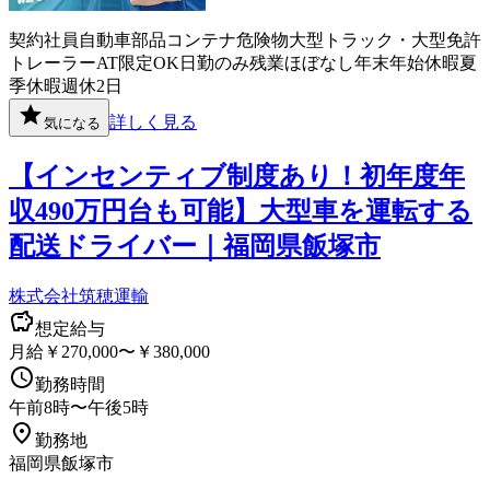
契約社員
自動車部品
コンテナ
危険物
大型トラック・大型免許
トレーラー
AT限定OK
日勤のみ
残業ほぼなし
年末年始休暇
夏
季休暇
週休2日
詳しく見る
気になる
【インセンティブ制度あり！初年度年
収490万円台も可能】大型車を運転する
配送ドライバー｜福岡県飯塚市
株式会社筑穂運輸
想定給与
月給￥270,000〜￥380,000
勤務時間
午前8時〜午後5時
勤務地
福岡県飯塚市