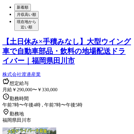
新着順
月収高い順
現在地から
近い順
【土日休み×手積みなし】大型ウイング
車で自動車部品・飲料の地場配送ドラ
イバー｜福岡県田川市
株式会社渡邊産業
想定給与
月給￥290,000〜￥330,000
勤務時間
午前7時〜午後4時 , 午前7時〜午後5時
勤務地
福岡県田川市