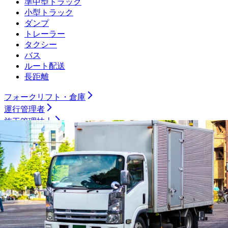
準中型トラック
小型トラック
ダンプ
トレーラー
タクシー
バス
ルート配送
長距離
フォークリフト・倉庫
運行管理者
施工管理技士
土木施工管理技士
電気工事施工管理技士
建築施工管理技士
管工事施工管理技士
電気主任技術者
製造職
機械加工（旋盤）