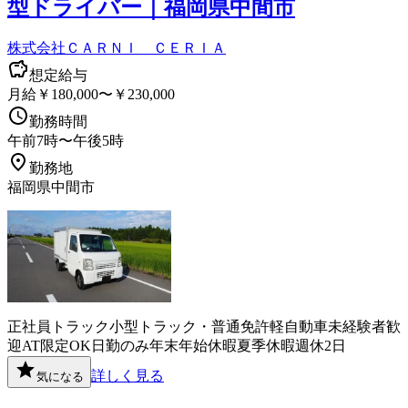
型ドライバー｜福岡県中間市
株式会社ＣＡＲＮＩ ＣＥＲＩＡ
想定給与
月給￥180,000〜￥230,000
勤務時間
午前7時〜午後5時
勤務地
福岡県中間市
正社員
トラック
小型トラック・普通免許
軽自動車
未経験者歓
迎
AT限定OK
日勤のみ
年末年始休暇
夏季休暇
週休2日
詳しく見る
気になる