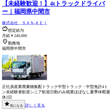
【未経験歓迎！】4tトラックドライバ
ー｜福岡県中間市
株式会社 ＳＡＮ-ＫＥＩ
想定給与
月給￥240,000
勤務地
福岡県中間市
正社員
産業廃棄物
集配
トラック
中型トラック・中型免許
4ト
ン
未経験者歓迎
シニア歓迎
日勤のみ
残業ほぼなし
夏季休暇
週
休2日
詳しく見る
気になる