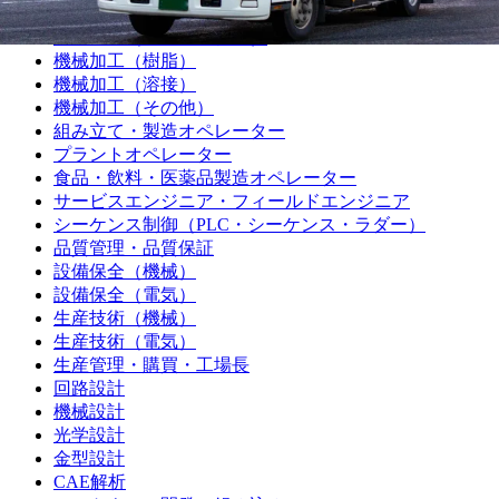
機械加工（マシニング）
機械加工（プレス・板金）
機械加工（樹脂）
機械加工（溶接）
機械加工（その他）
組み立て・製造オペレーター
プラントオペレーター
食品・飲料・医薬品製造オペレーター
サービスエンジニア・フィールドエンジニア
シーケンス制御（PLC・シーケンス・ラダー）
品質管理・品質保証
設備保全（機械）
設備保全（電気）
生産技術（機械）
生産技術（電気）
生産管理・購買・工場長
回路設計
機械設計
光学設計
金型設計
CAE解析