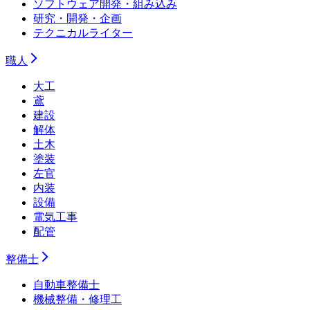
ソフトウェア開発・組み込み
研究・開発・企画
テクニカルライター
職人
大工
鳶
建設
解体
土木
塗装
左官
内装
設備
電気工事
配管
整備士
自動車整備士
機械整備・修理工