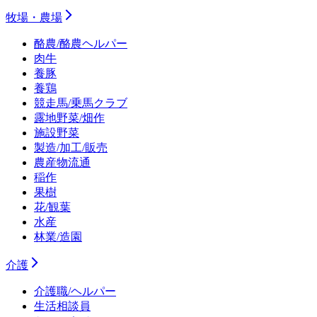
牧場・農場
酪農/酪農ヘルパー
肉牛
養豚
養鶏
競走馬/乗馬クラブ
露地野菜/畑作
施設野菜
製造/加工/販売
農産物流通
稲作
果樹
花/観葉
水産
林業/造園
介護
介護職/ヘルパー
生活相談員