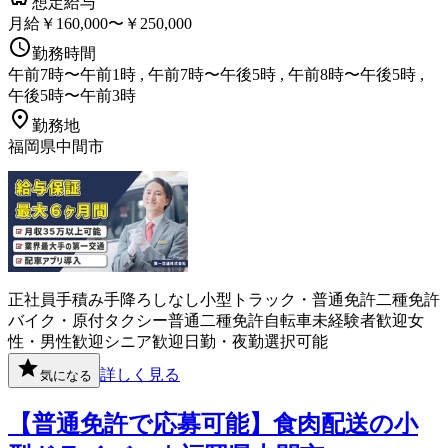
想定給与
月給￥160,000〜￥250,000
勤務時間
午前7時〜午前1時 , 午前7時〜午後5時 , 午前8時〜午後5時 ,
午後5時〜午前3時
勤務地
福岡県中間市
正社員
手積み手降ろしなし
小型トラック・普通免許
二種免許
バイク・原付
タクシー
普通二種免許
自転車
未経験者歓迎
女
性・男性歓迎
シニア歓迎
日勤・夜勤選択可能
詳しく見る
気になる
【普通免許で応募可能】食肉配送の小