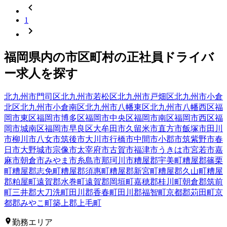
1
福岡県
内の市区町村の
正社員
ドライバ
ー
求人を探す
北九州市門司区
北九州市若松区
北九州市戸畑区
北九州市小倉
北区
北九州市小倉南区
北九州市八幡東区
北九州市八幡西区
福
岡市東区
福岡市博多区
福岡市中央区
福岡市南区
福岡市西区
福
岡市城南区
福岡市早良区
大牟田市
久留米市
直方市
飯塚市
田川
市
柳川市
八女市
筑後市
大川市
行橋市
中間市
小郡市
筑紫野市
春
日市
大野城市
宗像市
太宰府市
古賀市
福津市
うきは市
宮若市
嘉
麻市
朝倉市
みやま市
糸島市
那珂川市
糟屋郡宇美町
糟屋郡篠栗
町
糟屋郡志免町
糟屋郡須惠町
糟屋郡新宮町
糟屋郡久山町
糟屋
郡粕屋町
遠賀郡水巻町
遠賀郡岡垣町
嘉穂郡桂川町
朝倉郡筑前
町
三井郡大刀洗町
田川郡香春町
田川郡福智町
京都郡苅田町
京
都郡みやこ町
築上郡上毛町
勤務エリア