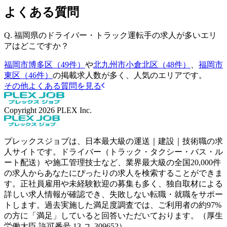
よくある質問
Q.
福岡県のドライバー・トラック運転手の求人が多いエリ
アはどこですか？
福岡市博多区（49件）
や
北九州市小倉北区（48件）
、
福岡市
東区（46件）
の掲載求人数が多く、人気のエリアです。
その他よくある質問を見る
Copyright
2026
PLEX Inc.
プレックスジョブは、日本最大級の運送｜建設｜技術職の求
人サイトです。ドライバー（トラック・タクシー・バス・ル
ート配送）や施工管理技士など、業界最大級の全国20,000件
の求人からあなたにぴったりの求人を検索することができま
す。正社員雇用や未経験歓迎の募集も多く、独自取材による
詳しい求人情報が確認でき、失敗しない転職・就職をサポー
トします。過去実施した満足度調査では、ご利用者の約97%
の方に「満足」していると回答いただいております。（厚生
労働大臣 許可番号 13-ユ-309652）