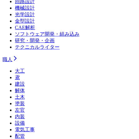
回路設計
機械設計
光学設計
金型設計
CAE解析
ソフトウェア開発・組み込み
研究・開発・企画
テクニカルライター
職人
大工
鳶
建設
解体
土木
塗装
左官
内装
設備
電気工事
配管