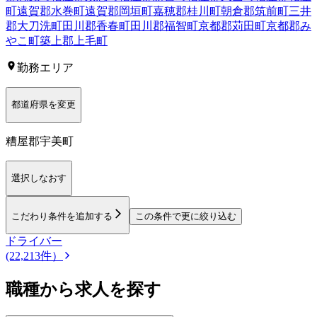
町
遠賀郡水巻町
遠賀郡岡垣町
嘉穂郡桂川町
朝倉郡筑前町
三井
郡大刀洗町
田川郡香春町
田川郡福智町
京都郡苅田町
京都郡み
やこ町
築上郡上毛町
勤務エリア
都道府県を変更
糟屋郡宇美町
選択しなおす
こだわり条件を追加する
この条件で更に絞り込む
ドライバー
(22,213件）
職種から求人を探す