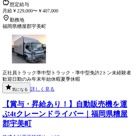
想定給与
月給￥229,000〜￥407,000
勤務地
福岡県糟屋郡宇美町
正社員
トラック
準中型トラック・準中型免許
2トン
未経験者
歓迎
日勤のみ
年末年始休暇
夏季休暇
詳しく見る
気になる
【賞与・昇給あり！】自動販売機を運
ぶ4tクレーンドライバー｜福岡県糟屋
郡宇美町