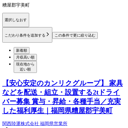
糟屋郡宇美町
選択しなおす
こだわり条件を追加する
この条件で更に絞り込む
新着順
月収高い順
現在地から
近い順
【安心安定のカンリクグループ】 家具
などを配送・組立・設置する2tドライ
バー募集 賞与・昇給・各種手当／充実
した福利厚生｜福岡県糟屋郡宇美町
関西陸運株式会社 福岡県営業所