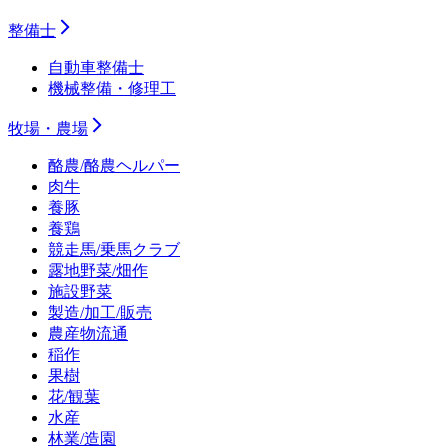
整備士
自動車整備士
機械整備・修理工
牧場・農場
酪農/酪農ヘルパー
肉牛
養豚
養鶏
競走馬/乗馬クラブ
露地野菜/畑作
施設野菜
製造/加工/販売
農産物流通
稲作
果樹
花/観葉
水産
林業/造園