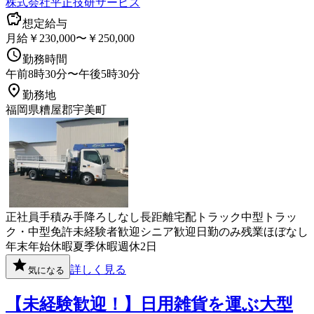
株式会社平正技研サービス
想定給与
月給￥230,000〜￥250,000
勤務時間
午前8時30分〜午後5時30分
勤務地
福岡県糟屋郡宇美町
正社員
手積み手降ろしなし
長距離
宅配
トラック
中型トラッ
ク・中型免許
未経験者歓迎
シニア歓迎
日勤のみ
残業ほぼなし
年末年始休暇
夏季休暇
週休2日
詳しく見る
気になる
【未経験歓迎！】日用雑貨を運ぶ大型