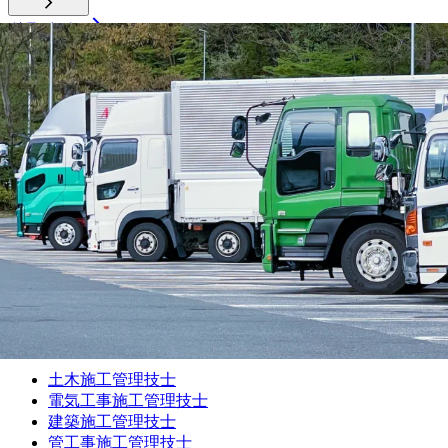
ドライバー
大型トラック
中型トラック
準中型トラック
小型トラック
ダンプ
トレーラー
タクシー
バス
ルート配送
長距離
フォークリフト・倉庫
運行管理者
施工管理技士
土木施工管理技士
電気工事施工管理技士
建築施工管理技士
管工事施工管理技士