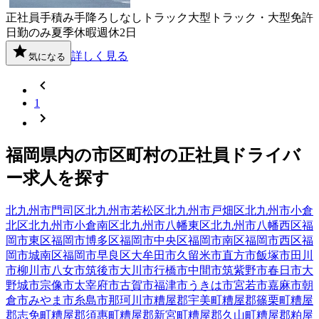
正社員
手積み手降ろしなし
トラック
大型トラック・大型免許
日勤のみ
夏季休暇
週休2日
詳しく見る
気になる
1
福岡県
内の市区町村の
正社員
ドライバ
ー
求人を探す
北九州市門司区
北九州市若松区
北九州市戸畑区
北九州市小倉
北区
北九州市小倉南区
北九州市八幡東区
北九州市八幡西区
福
岡市東区
福岡市博多区
福岡市中央区
福岡市南区
福岡市西区
福
岡市城南区
福岡市早良区
大牟田市
久留米市
直方市
飯塚市
田川
市
柳川市
八女市
筑後市
大川市
行橋市
中間市
筑紫野市
春日市
大
野城市
宗像市
太宰府市
古賀市
福津市
うきは市
宮若市
嘉麻市
朝
倉市
みやま市
糸島市
那珂川市
糟屋郡宇美町
糟屋郡篠栗町
糟屋
郡志免町
糟屋郡須惠町
糟屋郡新宮町
糟屋郡久山町
糟屋郡粕屋