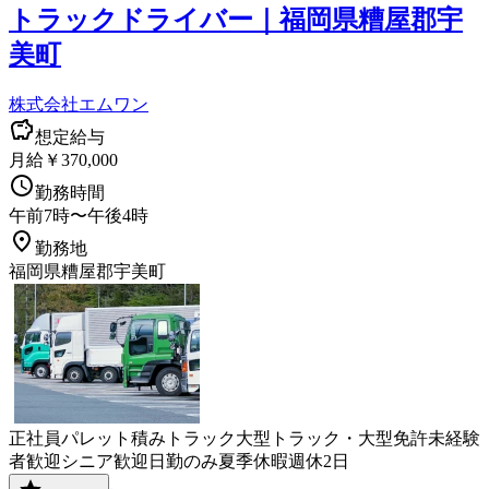
トラックドライバー｜福岡県糟屋郡宇
美町
株式会社エムワン
想定給与
月給￥370,000
勤務時間
午前7時〜午後4時
勤務地
福岡県糟屋郡宇美町
正社員
パレット積み
トラック
大型トラック・大型免許
未経験
者歓迎
シニア歓迎
日勤のみ
夏季休暇
週休2日