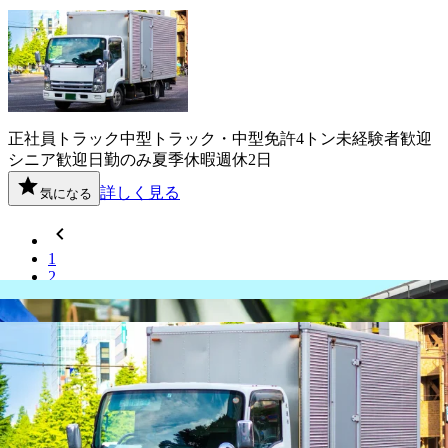
正社員
トラック
中型トラック・中型免許
4トン
未経験者歓迎
シニア歓迎
日勤のみ
夏季休暇
週休2日
詳しく見る
気になる
1
2
3
4
福岡県
内の市区町村の
正社員
ドライバ
ー
求人を探す