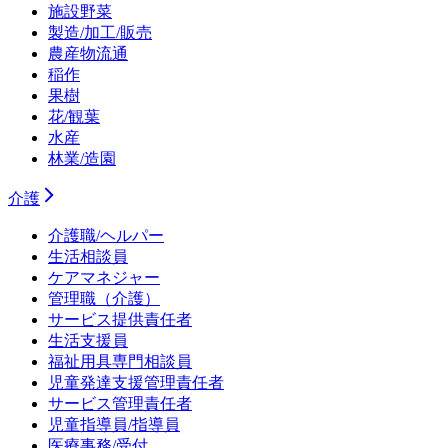
施設野菜
製造/加工/販売
農産物流通
稲作
果樹
花/観葉
水産
林業/造園
介護
介護職/ヘルパー
生活相談員
ケアマネジャー
管理職（介護）
サービス提供責任者
生活支援員
福祉用具専門相談員
児童発達支援管理責任者
サービス管理責任者
児童指導員/指導員
医療事務/受付