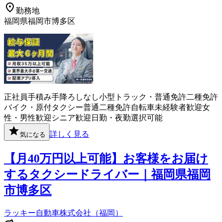
勤務地
福岡県福岡市博多区
正社員
手積み手降ろしなし
小型トラック・普通免許
二種免許
バイク・原付
タクシー
普通二種免許
自転車
未経験者歓迎
女
性・男性歓迎
シニア歓迎
日勤・夜勤選択可能
詳しく見る
気になる
【月40万円以上可能】お客様をお届け
するタクシードライバー｜福岡県福岡
市博多区
ラッキー自動車株式会社（福岡）