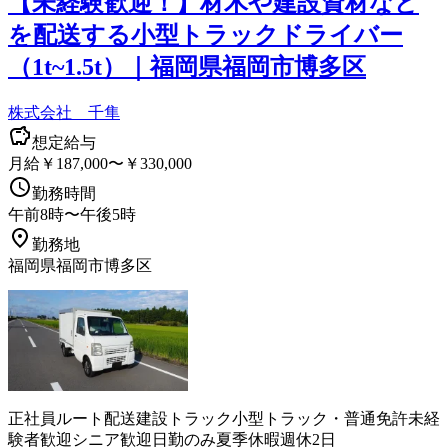
【未経験歓迎！】材木や建設資材など
を配送する小型トラックドライバー
（1t~1.5t）｜福岡県福岡市博多区
株式会社 千隼
想定給与
月給￥187,000〜￥330,000
勤務時間
午前8時〜午後5時
勤務地
福岡県福岡市博多区
正社員
ルート配送
建設
トラック
小型トラック・普通免許
未経
験者歓迎
シニア歓迎
日勤のみ
夏季休暇
週休2日