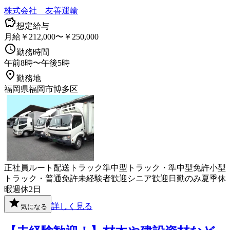
株式会社 友善運輸
想定給与
月給￥212,000〜￥250,000
勤務時間
午前8時〜午後5時
勤務地
福岡県福岡市博多区
正社員
ルート配送
トラック
準中型トラック・準中型免許
小型
トラック・普通免許
未経験者歓迎
シニア歓迎
日勤のみ
夏季休
暇
週休2日
詳しく見る
気になる