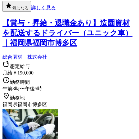
詳しく見る
気になる
【賞与・昇給・退職金あり】造園資材
を配送するドライバー（ユニック車）
｜福岡県福岡市博多区
総合園材 株式会社
想定給与
月給￥190,000
勤務時間
午前8時〜午後5時
勤務地
福岡県福岡市博多区