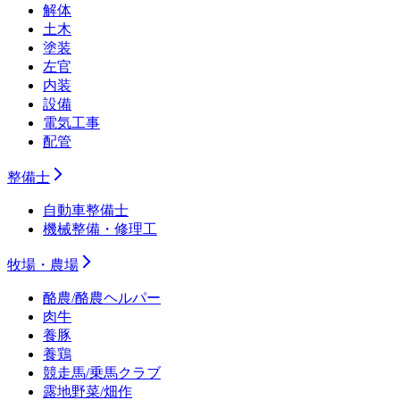
解体
土木
塗装
左官
内装
設備
電気工事
配管
整備士
自動車整備士
機械整備・修理工
牧場・農場
酪農/酪農ヘルパー
肉牛
養豚
養鶏
競走馬/乗馬クラブ
露地野菜/畑作