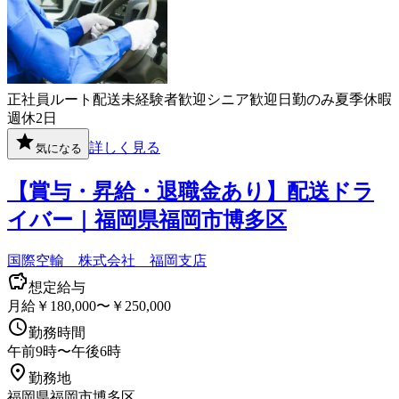
正社員
ルート配送
未経験者歓迎
シニア歓迎
日勤のみ
夏季休暇
週休2日
詳しく見る
気になる
【賞与・昇給・退職金あり】配送ドラ
イバー｜福岡県福岡市博多区
国際空輸 株式会社 福岡支店
想定給与
月給￥180,000〜￥250,000
勤務時間
午前9時〜午後6時
勤務地
福岡県福岡市博多区