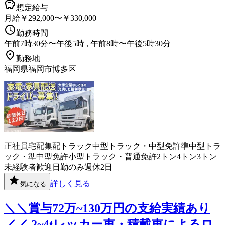
想定給与
月給￥292,000〜￥330,000
勤務時間
午前7時30分〜午後5時 , 午前8時〜午後5時30分
勤務地
福岡県福岡市博多区
正社員
宅配
集配
トラック
中型トラック・中型免許
準中型トラ
ック・準中型免許
小型トラック・普通免許
2トン
4トン
3トン
未経験者歓迎
日勤のみ
週休2日
詳しく見る
気になる
＼＼賞与72万~130万円の支給実績あり
／／ 2~4tレッカー車・積載車によるロ