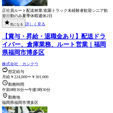
正社員
ルート配送
林業/造園
トラック
未経験者歓迎
シニア歓
迎
日勤のみ
夏季休暇
週休2日
詳しく見る
気になる
【賞与・昇給・退職金あり】配送ドラ
イバー、倉庫業務、ルート営業｜福岡
県福岡市博多区
株式会社 カンクウ
想定給与
月給￥224,000〜￥301,000
勤務時間
午前8時30分〜午後5時30分
勤務地
福岡県福岡市博多区