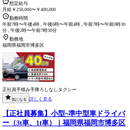
想定給与
月給￥250,000〜￥400,000
勤務時間
午前7時〜午後4時 , 午後6時〜午前4時 , 午前7時〜午前0時30
分 , 午後2時〜午前7時30分
勤務地
福岡県福岡市博多区
正社員
手積み手降ろしなし
タクシー
詳しく見る
気になる
【正社員募集】小型~準中型車ドライバ
ー（3t車、1t車）｜福岡県福岡市博多区