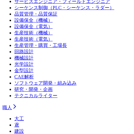
サービスエンジニア・フィールドエンジニア
シーケンス制御（PLC・シーケンス・ラダー）
品質管理・品質保証
設備保全（機械）
設備保全（電気）
生産技術（機械）
生産技術（電気）
生産管理・購買・工場長
回路設計
機械設計
光学設計
金型設計
CAE解析
ソフトウェア開発・組み込み
研究・開発・企画
テクニカルライター
職人
大工
鳶
建設