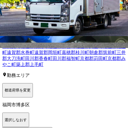
北九州市門司区
北九州市若松区
北九州市戸畑区
北九州市小倉
北区
北九州市小倉南区
北九州市八幡東区
北九州市八幡西区
福
岡市東区
福岡市博多区
福岡市中央区
福岡市南区
福岡市西区
福
岡市城南区
福岡市早良区
大牟田市
久留米市
直方市
飯塚市
田川
市
柳川市
八女市
筑後市
大川市
行橋市
中間市
筑紫野市
春日市
大
野城市
宗像市
太宰府市
古賀市
福津市
うきは市
宮若市
嘉麻市
朝
倉市
みやま市
糸島市
那珂川市
糟屋郡宇美町
糟屋郡篠栗町
糟屋
郡志免町
糟屋郡須惠町
糟屋郡新宮町
糟屋郡久山町
糟屋郡粕屋
町
遠賀郡水巻町
遠賀郡岡垣町
嘉穂郡桂川町
朝倉郡筑前町
三井
郡大刀洗町
田川郡香春町
田川郡福智町
京都郡苅田町
京都郡み
やこ町
築上郡上毛町
勤務エリア
都道府県を変更
福岡市博多区
選択しなおす