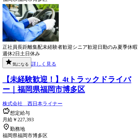
正社員
長距離
集配
未経験者歓迎
シニア歓迎
日勤のみ
夏季休暇
週休2日
土日休み
詳しく見る
気になる
【未経験歓迎！】4tトラックドライバ
ー｜福岡県福岡市博多区
株式会社 西日本ライナー
想定給与
月給￥227,393
勤務地
福岡県福岡市博多区