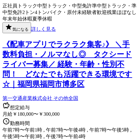
正社員
トラック
中型トラック・中型免許
準中型トラック・準
中型免許
2トン
4トン
バイク・原付
未経験者歓迎
残業ほぼなし
年末年始休暇
夏季休暇
詳しく見る
気になる
《配車アプリでラクラク集客♪》 ＼手
数料負担・ノルマなし◎ タクシード
ライバー募集／ 経験・年齢・性別不
問！ どなたでも活躍できる環境です
☆｜福岡県福岡市博多区
第一交通産業株式会社 その他全国
想定給与
月給￥180,000〜￥300,000
勤務時間
午前7時〜午前1時 , 午前7時〜午後4時 , 午前7時〜午後5時 ,
午後5時〜午前3時 , 午後7時〜午前4時