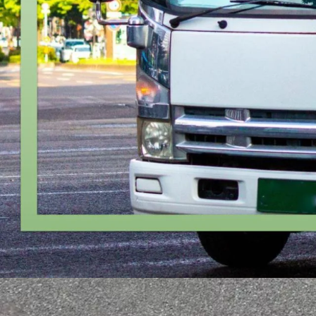
東海市
大府市
知多市
知立市
尾張旭市
高浜市
岩倉市
豊明市
日進
部郡大治町
海部郡蟹江町
海部郡飛島村
知多郡阿久比町
知多郡
愛知県
日進市
の人気条件から探す
正社員
トラック
中型トラック・中型免許
ダンプ
大型トラック
【
東海
】他の都道府県から
探す
岐阜県
静岡県
三重県
勤務エリア
都道府県を変更
日進市
選択しなおす