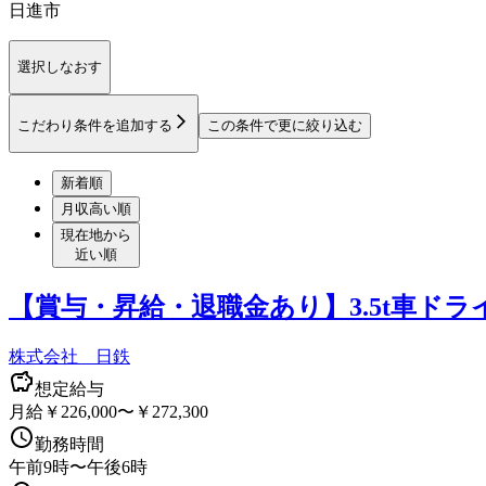
日進市
選択しなおす
こだわり条件を追加する
この条件で更に絞り込む
新着順
月収高い順
現在地から
近い順
【賞与・昇給・退職金あり】3.5t車ド
株式会社 日鉄
想定給与
月給￥226,000〜￥272,300
勤務時間
午前9時〜午後6時