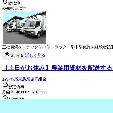
勤務地
愛知県日進市
正社員
鋼材
トラック
準中型トラック・準中型免許
未経験者歓
詳しく見る
気になる
【土日がお休み】農業用資材を配送する
あいち尾東農業協同組合
想定給与
月給￥148,800〜￥186,000
勤務時間
午前8時30分〜午後5時
勤務地