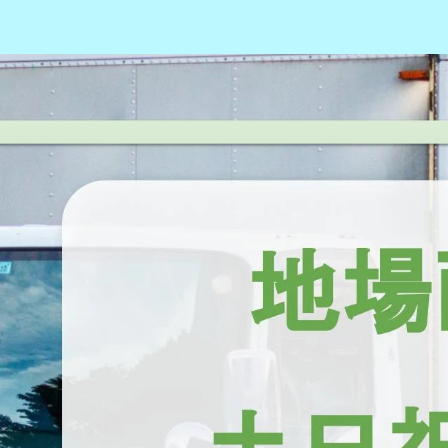
土日休み
探す
屋市中村区
名古屋市中区
名古屋市昭和区
名古屋市瑞穂区
名古屋
市
一宮市
瀬戸市
半田市
春日井市
豊川市
津島市
碧南市
刈谷市
豊田