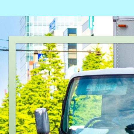
愛知県日進市
正社員
集配
トラック
中型トラック・中型免許
日勤のみ
週休2日
詳しく見る
気になる
1
2
愛知県
内の市区町村の
ドライバー
求人を
名古屋市千種区
名古屋市東区
名古屋市北区
名古屋市西区
名古
山区
名古屋市緑区
名古屋市名東区
名古屋市天白区
豊橋市
岡崎