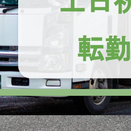
市
田原市
愛西市
清須市
北名古屋市
弥富市
みよし市
あま市
長久手
東浦町
知多郡南知多町
知多郡美浜町
知多郡武豊町
額田郡幸田町
・大型免許
長距離
タクシー