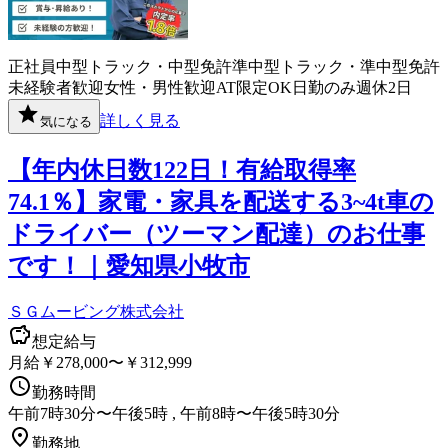
正社員
中型トラック・中型免許
準中型トラック・準中型免許
未経験者歓迎
女性・男性歓迎
AT限定OK
日勤のみ
週休2日
詳しく見る
気になる
【年内休日数122日！有給取得率
74.1％】家電・家具を配送する3~4t車の
ドライバー（ツーマン配達）のお仕事
です！｜愛知県小牧市
ＳＧムービング株式会社
想定給与
月給￥278,000〜￥312,999
勤務時間
午前7時30分〜午後5時 , 午前8時〜午後5時30分
勤務地