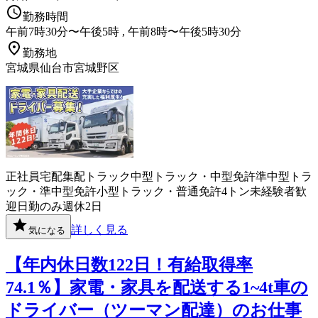
勤務時間
午前7時30分〜午後5時 , 午前8時〜午後5時30分
勤務地
宮城県仙台市宮城野区
正社員
宅配
集配
トラック
中型トラック・中型免許
準中型トラ
ック・準中型免許
小型トラック・普通免許
4トン
未経験者歓
迎
日勤のみ
週休2日
詳しく見る
気になる
【年内休日数122日！有給取得率
74.1％】家電・家具を配送する1~4t車の
ドライバー（ツーマン配達）のお仕事