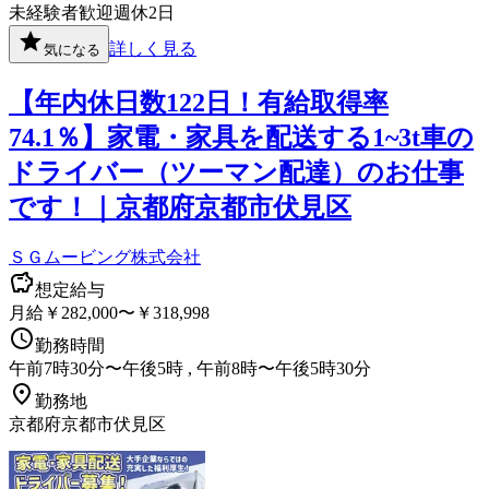
未経験者歓迎
週休2日
詳しく見る
気になる
【年内休日数122日！有給取得率
74.1％】家電・家具を配送する1~3t車の
ドライバー（ツーマン配達）のお仕事
です！｜京都府京都市伏見区
ＳＧムービング株式会社
想定給与
月給￥282,000〜￥318,998
勤務時間
午前7時30分〜午後5時 , 午前8時〜午後5時30分
勤務地
京都府京都市伏見区