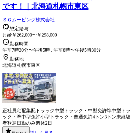
です！｜北海道札幌市東区
ＳＧムービング株式会社
想定給与
月給￥262,000〜￥298,000
勤務時間
午前7時30分〜午後5時 , 午前8時〜午後5時30分
勤務地
北海道札幌市東区
正社員
宅配
集配
トラック
中型トラック・中型免許
準中型トラ
ック・準中型免許
小型トラック・普通免許
4トン
3トン
未経験
者歓迎
日勤のみ
週休2日
詳しく見る