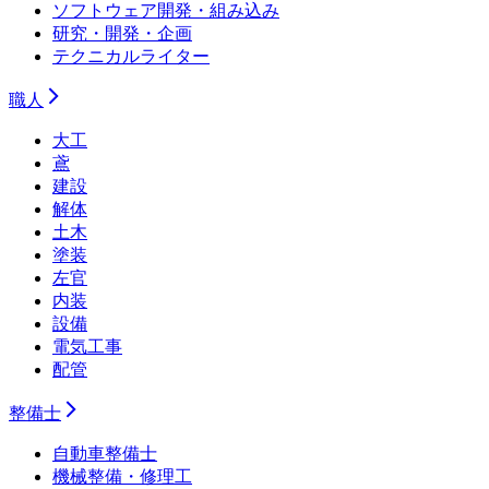
ソフトウェア開発・組み込み
研究・開発・企画
テクニカルライター
職人
大工
鳶
建設
解体
土木
塗装
左官
内装
設備
電気工事
配管
整備士
自動車整備士
機械整備・修理工