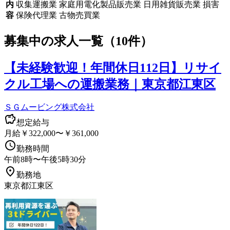
内
収集運搬業 家庭用電化製品販売業 日用雑貨販売業 損害
容
保険代理業 古物売買業
募集中の求人一覧（
10
件）
【未経験歓迎！年間休日112日】リサイ
クル工場への運搬業務｜東京都江東区
ＳＧムービング株式会社
想定給与
月給￥322,000〜￥361,000
勤務時間
午前8時〜午後5時30分
勤務地
東京都江東区