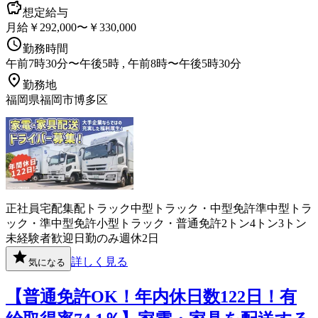
想定給与
月給￥292,000〜￥330,000
勤務時間
午前7時30分〜午後5時 , 午前8時〜午後5時30分
勤務地
福岡県福岡市博多区
正社員
宅配
集配
トラック
中型トラック・中型免許
準中型トラ
ック・準中型免許
小型トラック・普通免許
2トン
4トン
3トン
未経験者歓迎
日勤のみ
週休2日
詳しく見る
気になる
【普通免許OK！年内休日数122日！有