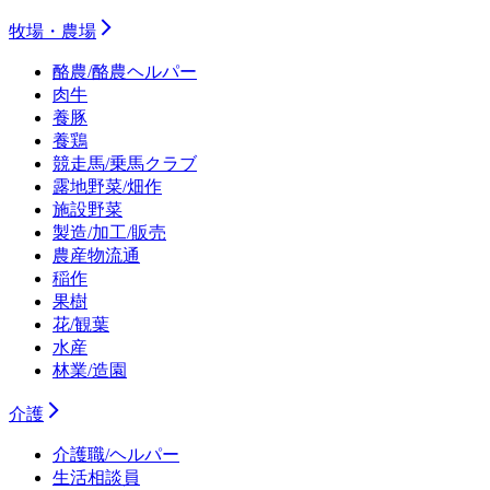
牧場・農場
酪農/酪農ヘルパー
肉牛
養豚
養鶏
競走馬/乗馬クラブ
露地野菜/畑作
施設野菜
製造/加工/販売
農産物流通
稲作
果樹
花/観葉
水産
林業/造園
介護
介護職/ヘルパー
生活相談員