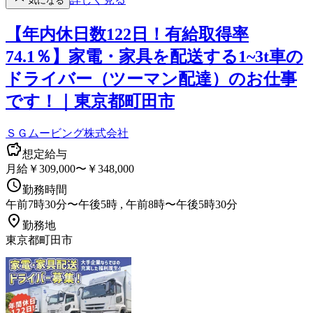
気になる
【年内休日数122日！有給取得率
74.1％】家電・家具を配送する1~3t車の
ドライバー（ツーマン配達）のお仕事
です！｜東京都町田市
ＳＧムービング株式会社
想定給与
月給￥309,000〜￥348,000
勤務時間
午前7時30分〜午後5時 , 午前8時〜午後5時30分
勤務地
東京都町田市