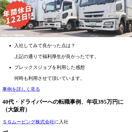
退職を考えてたところ、御社の担当の方から連絡が来
たため。
入社を決めた理由は？
福利厚生がしっかりしている会社のため。
入社してみて良かった点は？
上記の通りで福利厚生が良かったです。
プレックスジョブを利用した感想
何時も利用させて頂いています。
事例を詳しく見る
40
代
・ドライバーへ
の転職事例
、年収395万円に
（
大阪府
）
ＳＧムービング株式会社
に入社