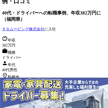
例・口コミ
40
代
・ドライバーへ
の転職事例
、年収382万円に
（
福岡県
）
ＳＧムービング株式会社
に入社
年収
382
万円
職種
ドライバー
年代
40
代
男性
勤務地
福岡県
転職を考えた理由は？