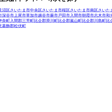
見沼区
さいたま市中央区
さいたま市桜区
さいたま市南区
さいた
市
深谷市
上尾市
草加市
越谷市
蕨市
戸田市
入間市
朝霞市
志木市
和
伊奈町
入間郡三芳町
比企郡滑川町
比企郡嵐山町
比企郡川島町
比
北葛飾郡松伏町