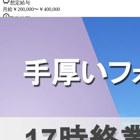
想定給与
月給￥200,000〜￥400,000
勤務時間
午後6時〜午前2時30分
勤務地
埼玉県南埼玉郡宮代町
正社員
トラック
大型トラック・大型免許
中型トラック・中型
詳しく見る
気になる
【正社員募集】書類や寝具等を配送する
東武デリバリー株式会社 春日部事業所
想定給与