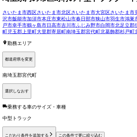
さいたま市西区
さいたま市北区
さいたま市大宮区
さいたま市
沢市
飯能市
加須市
本庄市
東松山市
春日部市
狭山市
羽生市
鴻巣
戸市
幸手市
鶴ヶ島市
日高市
吉川市
ふじみ野市
白岡市
北足立郡
町
児玉郡上里町
大里郡寄居町
南埼玉郡宮代町
北葛飾郡杉戸町
勤務エリア
都道府県を変更
南埼玉郡宮代町
選択しなおす
乗務する車のサイズ・車種
中型トラック
こだわり条件を追加する
この条件で更に絞り込む