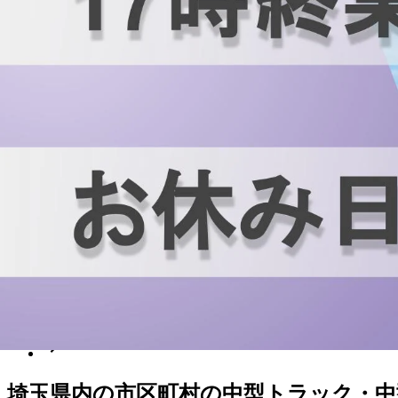
月給￥168,000
勤務時間
午前8時〜午後5時
勤務地
埼玉県南埼玉郡宮代町
正社員
トラック
中型トラック・中型免許
準中型トラック・準
詳しく見る
気になる
1
埼玉県
内の市区町村の
中型トラック・中