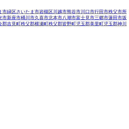
ま市緑区
さいたま市岩槻区
川越市
熊谷市
川口市
行田市
秩父市
所
光市
新座市
桶川市
久喜市
北本市
八潮市
富士見市
三郷市
蓮田市
坂
企郡吉見町
秩父郡横瀬町
秩父郡皆野町
児玉郡美里町
児玉郡神川