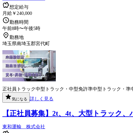
想定給与
月給￥240,000
勤務時間
午前8時〜午後5時
勤務地
埼玉県南埼玉郡宮代町
正社員
トラック
中型トラック・中型免許
準中型トラック・準
詳しく見る
気になる
【正社員募集】2t、4t、大型トラック
東和運輸 株式会社