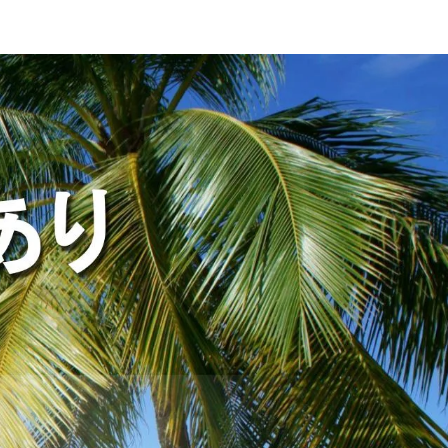
4トン
ハイエース
夜勤のみ
週休2日
町