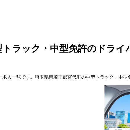
型トラック・中型免許のドライ
ー
求人一覧です。
埼玉県
南埼玉郡宮代町
の
中型トラック・中型