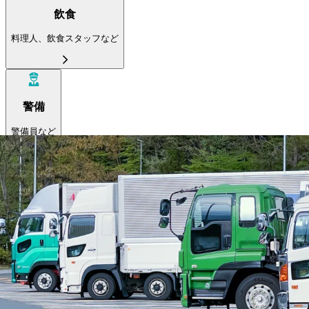
飲食
料理人、飲食スタッフなど
警備
警備員など
ドライバー
大型トラック
中型トラック
準中型トラック
小型トラック
ダンプ
トレーラー
タクシー
バス