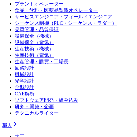
プラントオペレーター
食品・飲料・医薬品製造オペレーター
サービスエンジニア・フィールドエンジニア
シーケンス制御（PLC・シーケンス・ラダー）
品質管理・品質保証
設備保全（機械）
設備保全（電気）
生産技術（機械）
生産技術（電気）
生産管理・購買・工場長
回路設計
機械設計
光学設計
金型設計
CAE解析
ソフトウェア開発・組み込み
研究・開発・企画
テクニカルライター
職人
大工