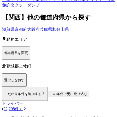
免許
タクシー
ダンプ
【
関西
】他の都道府県から
探す
滋賀県
京都府
大阪府
兵庫県
和歌山県
勤務エリア
都道府県を変更
北葛城郡上牧町
選択しなおす
こだわり条件を追加する
この条件で更に絞り込む
ドライバー
(22,208件）