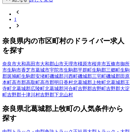
気になる
1
奈良県
内の市区町村の
ドライバー
求人
を探す
奈良市
大和高田市
大和郡山市
天理市
橿原市
桜井市
五條市
御所
市
生駒市
香芝市
葛城市
宇陀市
生駒郡平群町
生駒郡三郷町
生駒
郡斑鳩町
生駒郡安堵町
磯城郡川西町
磯城郡三宅町
磯城郡田原
本町
高市郡高取町
高市郡明日香村
北葛城郡上牧町
北葛城郡王
寺町
北葛城郡広陵町
北葛城郡河合町
吉野郡吉野町
吉野郡大淀
町
吉野郡十津川村
吉野郡下北山村
奈良県
北葛城郡上牧町
の人気条件から
探す
中型トラック・中型免許
トラック
正社員
大型トラック・大型