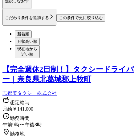
選択しなおす
こだわり条件を追加する
この条件で更に絞り込む
新着順
月収高い順
現在地から
近い順
【完全週休2日制！】タクシードライバ
ー｜奈良県北葛城郡上牧町
志都美タクシー株式会社
想定給与
月給￥141,000
勤務時間
午前9時〜午後8時
勤務地