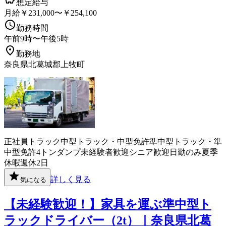
想定給与
月給￥231,000〜￥254,100
勤務時間
午前9時〜午後5時
勤務地
奈良県北葛城郡上牧町
正社員
トラック
中型トラック・中型免許
準中型トラック・準
中型免許
4トン
ダンプ
未経験者歓迎
シニア歓迎
日勤のみ
夏季
休暇
週休2日
詳しく見る
気になる
【未経験歓迎！】家具を運ぶ準中型ト
ラックドライバー（2t）｜奈良県北葛