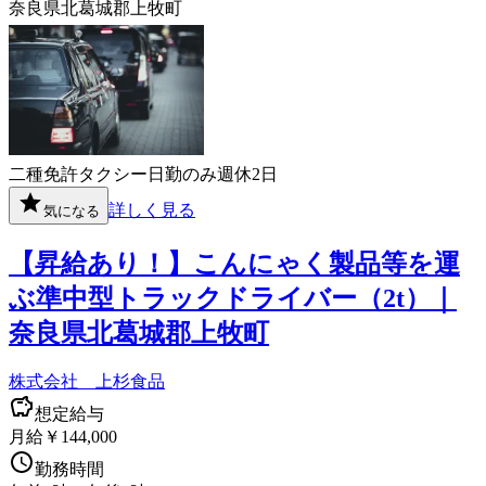
奈良県北葛城郡上牧町
二種免許
タクシー
日勤のみ
週休2日
詳しく見る
気になる
【昇給あり！】こんにゃく製品等を運
ぶ準中型トラックドライバー（2t）｜
奈良県北葛城郡上牧町
株式会社 上杉食品
想定給与
月給￥144,000
勤務時間