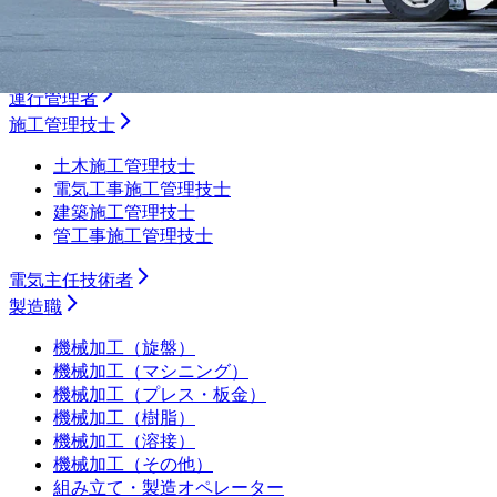
ルート配送
長距離
フォークリフト・倉庫
運行管理者
施工管理技士
土木施工管理技士
電気工事施工管理技士
建築施工管理技士
管工事施工管理技士
電気主任技術者
製造職
機械加工（旋盤）
機械加工（マシニング）
機械加工（プレス・板金）
機械加工（樹脂）
機械加工（溶接）
機械加工（その他）
組み立て・製造オペレーター