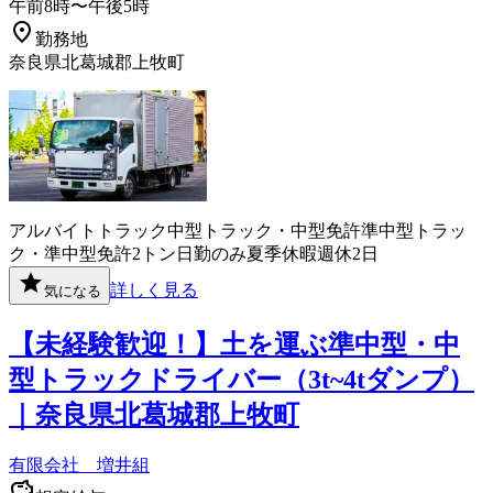
午前8時〜午後5時
勤務地
奈良県北葛城郡上牧町
アルバイト
トラック
中型トラック・中型免許
準中型トラッ
ク・準中型免許
2トン
日勤のみ
夏季休暇
週休2日
詳しく見る
気になる
【未経験歓迎！】土を運ぶ準中型・中
型トラックドライバー（3t~4tダンプ）
｜奈良県北葛城郡上牧町
有限会社 増井組