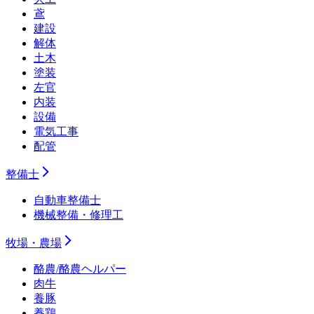
鳶
建設
解体
土木
塗装
左官
内装
設備
電気工事
配管
整備士
自動車整備士
機械整備・修理工
牧場・農場
酪農/酪農ヘルパー
肉牛
養豚
養鶏