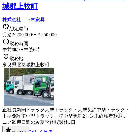
城郡上牧町
株式会社 下村家具
想定給与
月給￥200,000〜￥250,000
勤務時間
午前9時〜午後6時
勤務地
奈良県北葛城郡上牧町
正社員
新聞
トラック
大型トラック・大型免許
中型トラック・
中型免許
準中型トラック・準中型免許
2トン
未経験者歓迎
シ
ニア歓迎
日勤のみ
夏季休暇
週休2日
詳しく見る