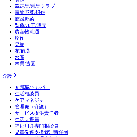
競走馬/乗馬クラブ
露地野菜/畑作
施設野菜
製造/加工/販売
農産物流通
稲作
果樹
花/観葉
水産
林業/造園
介護
介護職/ヘルパー
生活相談員
ケアマネジャー
管理職（介護）
サービス提供責任者
生活支援員
福祉用具専門相談員
児童発達支援管理責任者