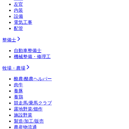
左官
内装
設備
電気工事
配管
整備士
自動車整備士
機械整備・修理工
牧場・農場
酪農/酪農ヘルパー
肉牛
養豚
養鶏
競走馬/乗馬クラブ
露地野菜/畑作
施設野菜
製造/加工/販売
農産物流通