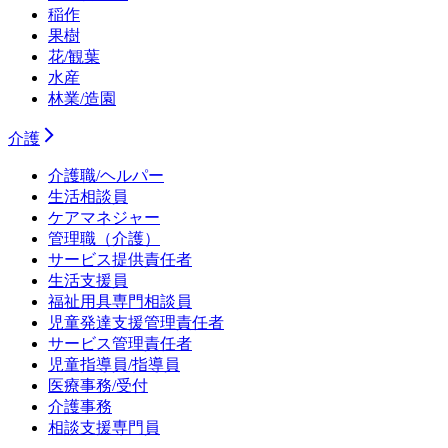
稲作
果樹
花/観葉
水産
林業/造園
介護
介護職/ヘルパー
生活相談員
ケアマネジャー
管理職（介護）
サービス提供責任者
生活支援員
福祉用具専門相談員
児童発達支援管理責任者
サービス管理責任者
児童指導員/指導員
医療事務/受付
介護事務
相談支援専門員