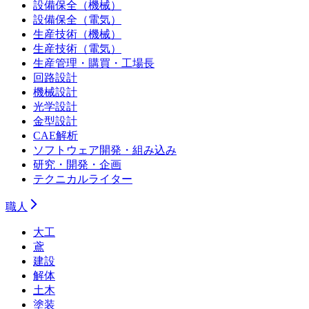
設備保全（機械）
設備保全（電気）
生産技術（機械）
生産技術（電気）
生産管理・購買・工場長
回路設計
機械設計
光学設計
金型設計
CAE解析
ソフトウェア開発・組み込み
研究・開発・企画
テクニカルライター
職人
大工
鳶
建設
解体
土木
塗装