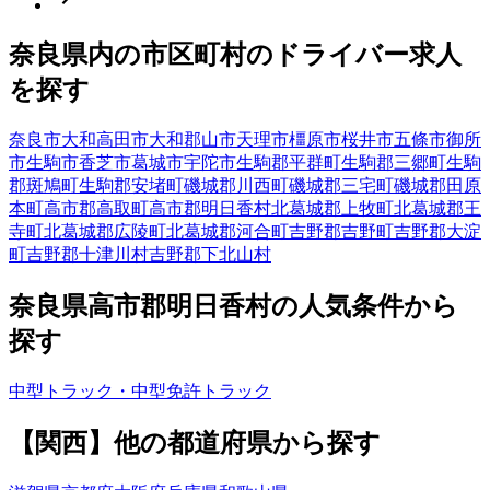
奈良県
内の市区町村の
ドライバー
求人
を探す
奈良市
大和高田市
大和郡山市
天理市
橿原市
桜井市
五條市
御所
市
生駒市
香芝市
葛城市
宇陀市
生駒郡平群町
生駒郡三郷町
生駒
郡斑鳩町
生駒郡安堵町
磯城郡川西町
磯城郡三宅町
磯城郡田原
本町
高市郡高取町
高市郡明日香村
北葛城郡上牧町
北葛城郡王
寺町
北葛城郡広陵町
北葛城郡河合町
吉野郡吉野町
吉野郡大淀
町
吉野郡十津川村
吉野郡下北山村
奈良県
高市郡明日香村
の人気条件から
探す
中型トラック・中型免許
トラック
【
関西
】他の都道府県から
探す