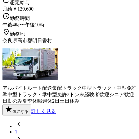
想定給与
月給￥129,600
勤務時間
午後4時〜午後10時
勤務地
奈良県高市郡明日香村
アルバイト
ルート配送
集配
トラック
中型トラック・中型免許
準中型トラック・準中型免許
2トン
未経験者歓迎
シニア歓迎
日勤のみ
夏季休暇
週休2日
土日休み
詳しく見る
気になる
1