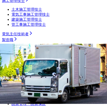
施工管理技士
土木施工管理技士
電気工事施工管理技士
建築施工管理技士
管工事施工管理技士
電気主任技術者
製造職
機械加工（旋盤）
機械加工（マシニング）
機械加工（プレス・板金）
機械加工（樹脂）
機械加工（溶接）
機械加工（その他）
組み立て・製造オペレーター
プラントオペレーター
食品・飲料・医薬品製造オペレーター
サービスエンジニア・フィールドエンジニア
シーケンス制御（PLC・シーケンス・ラダー）
品質管理・品質保証