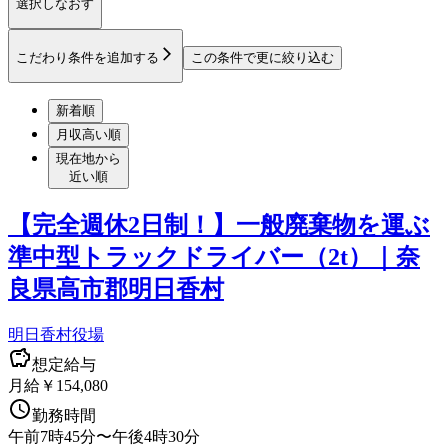
選択しなおす
こだわり条件を追加する
この条件で更に絞り込む
新着順
月収高い順
現在地から
近い順
【完全週休2日制！】一般廃棄物を運ぶ
準中型トラックドライバー（2t）｜奈
良県高市郡明日香村
明日香村役場
想定給与
月給￥154,080
勤務時間
午前7時45分〜午後4時30分