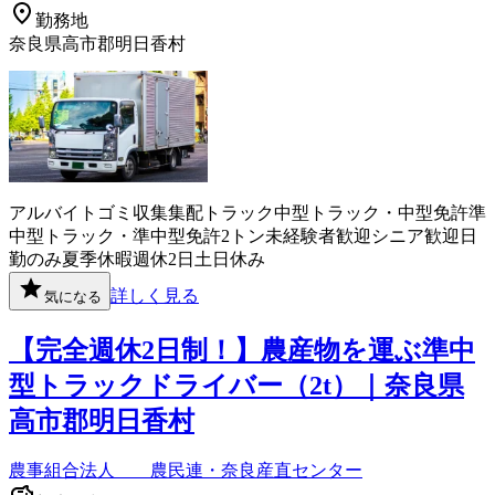
勤務地
奈良県高市郡明日香村
アルバイト
ゴミ収集
集配
トラック
中型トラック・中型免許
準
中型トラック・準中型免許
2トン
未経験者歓迎
シニア歓迎
日
勤のみ
夏季休暇
週休2日
土日休み
詳しく見る
気になる
【完全週休2日制！】農産物を運ぶ準中
型トラックドライバー（2t）｜奈良県
高市郡明日香村
農事組合法人 農民連・奈良産直センター