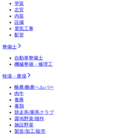
塗装
左官
内装
設備
電気工事
配管
整備士
自動車整備士
機械整備・修理工
牧場・農場
酪農/酪農ヘルパー
肉牛
養豚
養鶏
競走馬/乗馬クラブ
露地野菜/畑作
施設野菜
製造/加工/販売