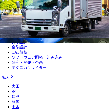
品質管理・品質保証
設備保全（機械）
設備保全（電気）
生産技術（機械）
生産技術（電気）
生産管理・購買・工場長
回路設計
機械設計
光学設計
金型設計
CAE解析
ソフトウェア開発・組み込み
研究・開発・企画
テクニカルライター
職人
大工
鳶
建設
解体
土木