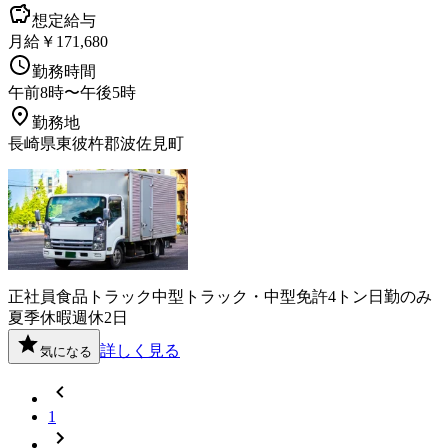
想定給与
月給￥171,680
勤務時間
午前8時〜午後5時
勤務地
長崎県東彼杵郡波佐見町
正社員
食品
トラック
中型トラック・中型免許
4トン
日勤のみ
夏季休暇
週休2日
詳しく見る
気になる
1