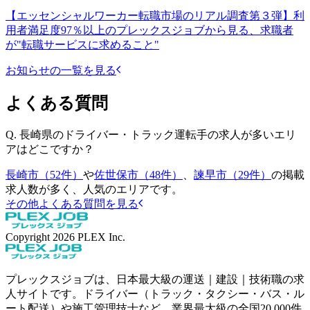
【エッセンシャルワーカー転職市場のリアル調査第３弾】利
用者満足度97％以上のプレックスジョブから見る、求職者
が"転職サービスに求めること"
お知らせの一覧を見る
よくある質問
Q.
長崎県のドライバー・トラック運転手の求人が多いエリ
アはどこですか？
長崎市（52件）
や
佐世保市（48件）
、
諫早市（29件）
の掲載
求人数が多く、人気のエリアです。
その他よくある質問を見る
Copyright
2026
PLEX Inc.
プレックスジョブは、日本最大級の運送｜建設｜技術職の求
人サイトです。ドライバー（トラック・タクシー・バス・ル
ート配送）や施工管理技士など、業界最大級の全国20,000件