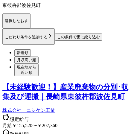
東彼杵郡波佐見町
選択しなおす
こだわり条件を追加する
この条件で更に絞り込む
新着順
月収高い順
現在地から
近い順
【未経験歓迎！】産業廃棄物の分別･収
集及び運搬｜長崎県東彼杵郡波佐見町
株式会社 ニシケン工業
想定給与
月給￥155,520〜￥207,360