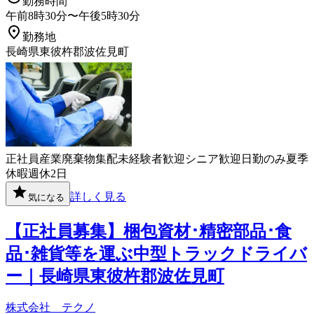
勤務時間
午前8時30分〜午後5時30分
勤務地
長崎県東彼杵郡波佐見町
正社員
産業廃棄物
集配
未経験者歓迎
シニア歓迎
日勤のみ
夏季
休暇
週休2日
詳しく見る
気になる
【正社員募集】梱包資材･精密部品･食
品･雑貨等を運ぶ中型トラックドライバ
ー｜長崎県東彼杵郡波佐見町
株式会社 テクノ