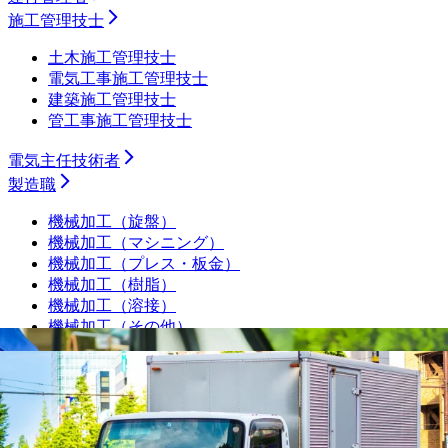
施工管理技士
土木施工管理技士
電気工事施工管理技士
建築施工管理技士
管工事施工管理技士
電気主任技術者
製造職
機械加工（旋盤）
機械加工（マシニング）
機械加工（プレス・板金）
機械加工（樹脂）
機械加工（溶接）
機械加工（その他）
組み立て・製造オペレーター
プラントオペレーター
食品・飲料・医薬品製造オペレーター
サービスエンジニア・フィールドエンジニア
シーケンス制御（PLC・シーケンス・ラダー）