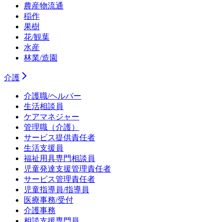
農産物流通
稲作
果樹
花/観葉
水産
林業/造園
介護
介護職/ヘルパー
生活相談員
ケアマネジャー
管理職（介護）
サービス提供責任者
生活支援員
福祉用具専門相談員
児童発達支援管理責任者
サービス管理責任者
児童指導員/指導員
医療事務/受付
介護事務
相談支援専門員