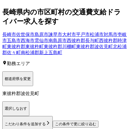
長崎県
内の市区町村の
交通費支給
ドラ
イバー
求人を探す
長崎市
佐世保市
島原市
諫早市
大村市
平戸市
松浦市
対馬市
壱岐
市
五島市
西海市
雲仙市
南島原市
西彼杵郡長与町
西彼杵郡時津
町
東彼杵郡東彼杵町
東彼杵郡川棚町
東彼杵郡波佐見町
北松浦
郡佐々町
南松浦郡新上五島町
勤務エリア
都道府県を変更
東彼杵郡波佐見町
選択しなおす
こだわり条件を追加する
この条件で更に絞り込む