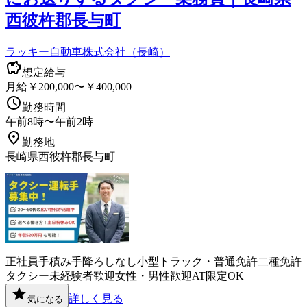
西彼杵郡長与町
ラッキー自動車株式会社（長崎）
想定給与
月給￥200,000〜￥400,000
勤務時間
午前8時〜午前2時
勤務地
長崎県西彼杵郡長与町
正社員
手積み手降ろしなし
小型トラック・普通免許
二種免許
タクシー
未経験者歓迎
女性・男性歓迎
AT限定OK
詳しく見る
気になる