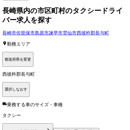
長崎県
内の市区町村の
タクシー
ドライ
バー
求人を探す
長崎市
佐世保市
島原市
諫早市
雲仙市
西彼杵郡長与町
勤務エリア
都道府県を変更
西彼杵郡長与町
選択しなおす
乗務する車のサイズ・車種
タクシー