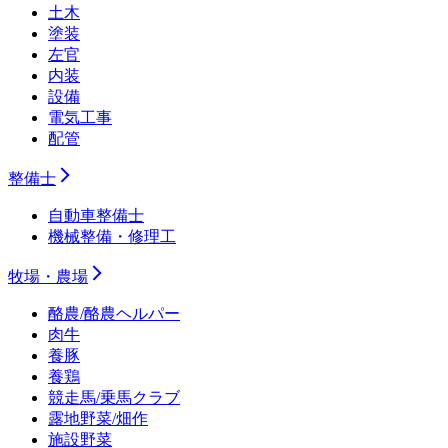
土木
塗装
左官
内装
設備
電気工事
配管
整備士
自動車整備士
機械整備・修理工
牧場・農場
酪農/酪農ヘルパー
肉牛
養豚
養鶏
競走馬/乗馬クラブ
露地野菜/畑作
施設野菜