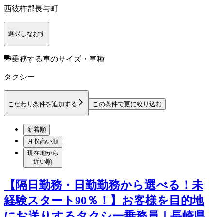
西彼杵郡長与町
選択しなおす
乗務する車のサイズ・車種
タクシー
こだわり条件を追加する
この条件で更に絞り込む
新着順
月収高い順
現在地から
近い順
【隔日勤務・日勤勤務から選べる！未
経験スタート90％！】お客様を目的地
にお送りするタクシー乗務員｜長崎県