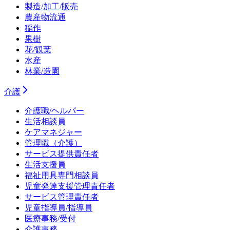
製造/加工/販売
農産物流通
稲作
果樹
花/観葉
水産
林業/造園
介護
介護職/ヘルパー
生活相談員
ケアマネジャー
管理職（介護）
サービス提供責任者
生活支援員
福祉用具専門相談員
児童発達支援管理責任者
サービス管理責任者
児童指導員/指導員
医療事務/受付
介護事務