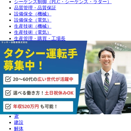
シーケンス制御（PLC・シーケンス・ラダー）
品質管理・品質保証
設備保全（機械）
設備保全（電気）
生産技術（機械）
生産技術（電気）
生産管理・購買・工場長
回路設計
機械設計
光学設計
金型設計
CAE解析
ソフトウェア開発・組み込み
研究・開発・企画
テクニカルライター
職人
大工
鳶
建設
解体