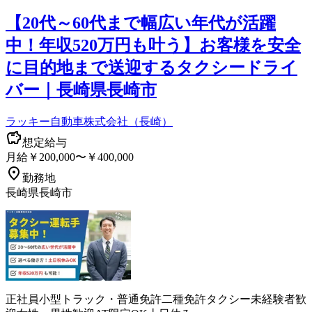
【20代～60代まで幅広い年代が活躍
中！年収520万円も叶う】お客様を安全
に目的地まで送迎するタクシードライ
バー｜長崎県長崎市
ラッキー自動車株式会社（長崎）
想定給与
月給￥200,000〜￥400,000
勤務地
長崎県長崎市
正社員
小型トラック・普通免許
二種免許
タクシー
未経験者歓