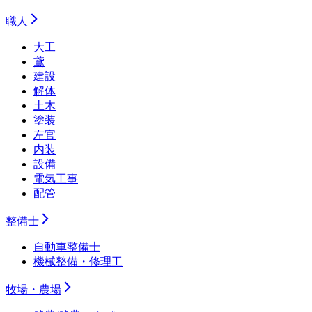
職人
大工
鳶
建設
解体
土木
塗装
左官
内装
設備
電気工事
配管
整備士
自動車整備士
機械整備・修理工
牧場・農場