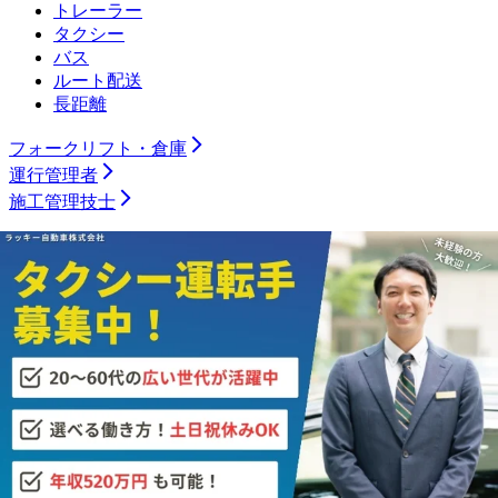
トレーラー
タクシー
バス
ルート配送
長距離
フォークリフト・倉庫
運行管理者
施工管理技士
土木施工管理技士
電気工事施工管理技士
建築施工管理技士
管工事施工管理技士
電気主任技術者
製造職
機械加工（旋盤）
機械加工（マシニング）
機械加工（プレス・板金）
機械加工（樹脂）