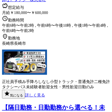
想定給与
月給￥180,000〜￥600,000
勤務時間
午前6時〜午前2時 , 午前6時〜午後10時 , 午後1時〜午前4時 ,
午前6時〜午前2時
勤務地
長崎県長崎市
正社員
手積み手降ろしなし
小型トラック・普通免許
二種免許
タクシー
バス
未経験者歓迎
女性・男性歓迎
日勤のみ
詳しく見る
気になる
【隔日勤務・日勤勤務から選べる！未