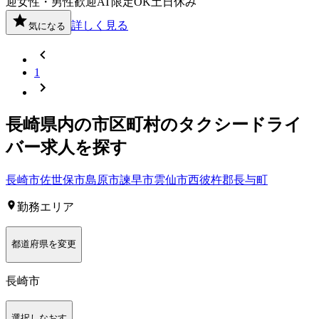
迎
女性・男性歓迎
AT限定OK
土日休み
詳しく見る
気になる
1
長崎県
内の市区町村の
タクシー
ドライ
バー
求人を探す
長崎市
佐世保市
島原市
諫早市
雲仙市
西彼杵郡長与町
勤務エリア
都道府県を変更
長崎市
選択しなおす