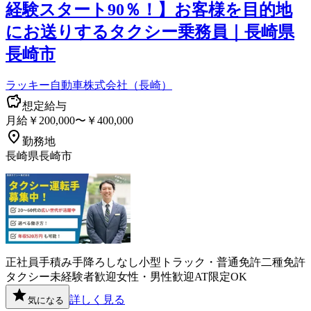
経験スタート90％！】お客様を目的地
にお送りするタクシー乗務員｜長崎県
長崎市
ラッキー自動車株式会社（長崎）
想定給与
月給￥200,000〜￥400,000
勤務地
長崎県長崎市
正社員
手積み手降ろしなし
小型トラック・普通免許
二種免許
タクシー
未経験者歓迎
女性・男性歓迎
AT限定OK
詳しく見る
気になる