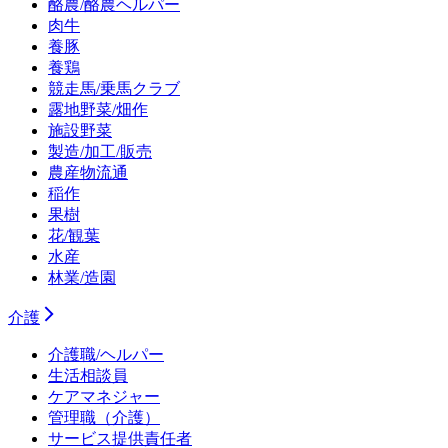
酪農/酪農ヘルパー
肉牛
養豚
養鶏
競走馬/乗馬クラブ
露地野菜/畑作
施設野菜
製造/加工/販売
農産物流通
稲作
果樹
花/観葉
水産
林業/造園
介護
介護職/ヘルパー
生活相談員
ケアマネジャー
管理職（介護）
サービス提供責任者