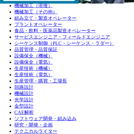
機械加工（溶接）
機械加工（その他）
組み立て・製造オペレーター
プラントオペレーター
食品・飲料・医薬品製造オペレーター
サービスエンジニア・フィールドエンジニア
シーケンス制御（PLC・シーケンス・ラダー）
品質管理・品質保証
設備保全（機械）
設備保全（電気）
生産技術（機械）
生産技術（電気）
生産管理・購買・工場長
回路設計
機械設計
光学設計
金型設計
CAE解析
ソフトウェア開発・組み込み
研究・開発・企画
テクニカルライター