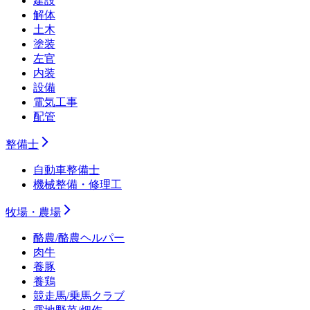
建設
解体
土木
塗装
左官
内装
設備
電気工事
配管
整備士
自動車整備士
機械整備・修理工
牧場・農場
酪農/酪農ヘルパー
肉牛
養豚
養鶏
競走馬/乗馬クラブ