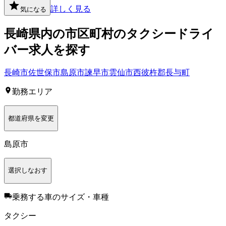
詳しく見る
気になる
長崎県
内の市区町村の
タクシー
ドライ
バー
求人を探す
長崎市
佐世保市
島原市
諫早市
雲仙市
西彼杵郡長与町
勤務エリア
都道府県を変更
島原市
選択しなおす
乗務する車のサイズ・車種
タクシー