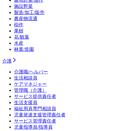
露地野菜/畑作
施設野菜
製造/加工/販売
農産物流通
稲作
果樹
花/観葉
水産
林業/造園
介護
介護職/ヘルパー
生活相談員
ケアマネジャー
管理職（介護）
サービス提供責任者
生活支援員
福祉用具専門相談員
児童発達支援管理責任者
サービス管理責任者
児童指導員/指導員