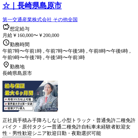
☆｜長崎県島原市
第一交通産業株式会社 その他全国
想定給与
月給￥160,000〜￥200,000
勤務時間
午前7時〜午前1時 , 午前7時〜午後5時 , 午前8時〜午後6時 ,
午前9時〜午後7時 , 午後5時〜午前3時
勤務地
長崎県島原市
正社員
手積み手降ろしなし
小型トラック・普通免許
二種免許
バイク・原付
タクシー
普通二種免許
自転車
未経験者歓迎
女
性・男性歓迎
シニア歓迎
日勤・夜勤選択可能