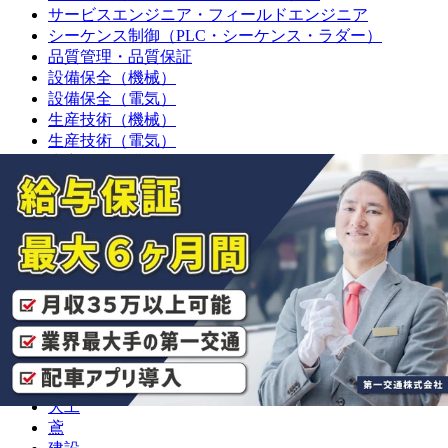
サービスエンジニア・フィールドエンジニア
シーケンス制御（PLC・シーケンス・ラダー）
品質管理・品質保証
設備保全（機械）
設備保全（電気）
生産技術（機械）
生産技術（電気）
生産管理・購買・工場長
回路設計
機械設計
光学設計
金型設計
CAE解析
ソフトウェア開発・組み込み
研究・開発・企画
テクニカルライター
職人
大工
鳶