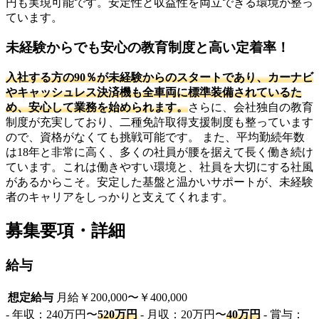
円も実現可能です。安定性と収益性を両立できる環境が整っ
ています。
未経験からでも安心の教育制度と高い定着率！
入社する方の90％が未経験からのスタートであり、カーナビ
やキャッシュレス決済機も全車両に標準装備されているた
め、安心して業務を始められます。
さらに、会社独自の教育
制度が充実しており、二種免許取得支援制度も整っています
ので、資格がなくても挑戦可能です。 また、平均勤続年数
は18年と非常に高く、多くの社員が腰を据えて長く働き続け
ています。これは働きやすい環境と、社員を大切にする社風
があるからこそ。安定した基盤と温かいサポートが、未経験
者のキャリアをしっかりと支えてくれます。
募集要項・詳細
給与
想定給与
月給￥200,000〜￥400,000
- 年収：240万円〜
520万円
- 月収：20万円〜
40万円
- 賞与：