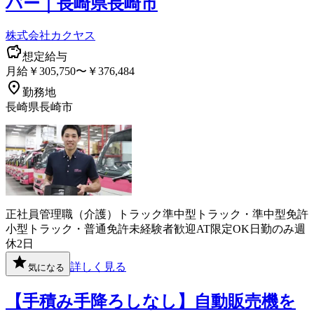
バー｜長崎県長崎市
株式会社カクヤス
想定給与
月給￥305,750〜￥376,484
勤務地
長崎県長崎市
正社員
管理職（介護）
トラック
準中型トラック・準中型免許
小型トラック・普通免許
未経験者歓迎
AT限定OK
日勤のみ
週
休2日
詳しく見る
気になる
【手積み手降ろしなし】自動販売機を