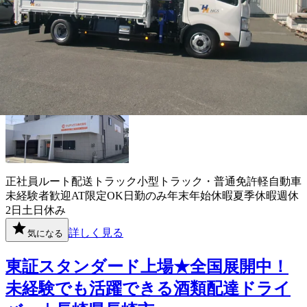
クリアックス株式会社
想定給与
月給￥190,000〜￥300,000
勤務地
長崎県長崎市
正社員
ルート配送
トラック
小型トラック・普通免許
軽自動車
未経験者歓迎
AT限定OK
日勤のみ
年末年始休暇
夏季休暇
週休
2日
土日休み
詳しく見る
気になる
東証スタンダード上場★全国展開中！
未経験でも活躍できる酒類配達ドライ