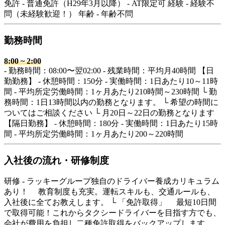
免許 - 普通免許（H29年3月以降） - AT限定可 経験 - 経験不
問（未経験歓迎！） 年齢 - 年齢不問
勤務時間
8:00
~
2:00
- 勤務時間：08:00〜翌02:00 - 残業時間：平均月40時間 【日
勤勤務】 - 休憩時間：150分 - 実働時間：1日あたり10～11時
間 - 平均所定労働時間：1ヶ月あたり210時間～230時間 └ 勤
務時間：1日13時間以内の勤務となります。 └ 希望の時間に
ついてはご相談ください └ 月20日～22日の勤務となります
【隔日勤務】 - 休憩時間：180分 - 実働時間：1日あたり15時
間 - 平均所定労働時間：1ヶ月あたり200～220時間
入社後の流れ・研修制度
研修 - ラッキーグループ独自のドライバー養成カリキュラム
あり！ 教育制度も充実。運転スキルも、交通ルールも、
入社後に全てお教えします。 └ 「免許取得」 最短10日間
で取得可能！これからタクシードライバーを目指す方でも、
会社が費用を負担し二種免許取得をバックアップします。