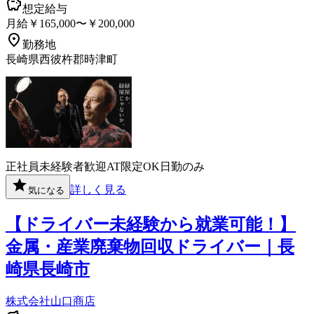
想定給与
月給￥165,000〜￥200,000
勤務地
長崎県西彼杵郡時津町
正社員
未経験者歓迎
AT限定OK
日勤のみ
詳しく見る
気になる
【ドライバー未経験から就業可能！】
金属・産業廃棄物回収ドライバー｜長
崎県長崎市
株式会社山口商店