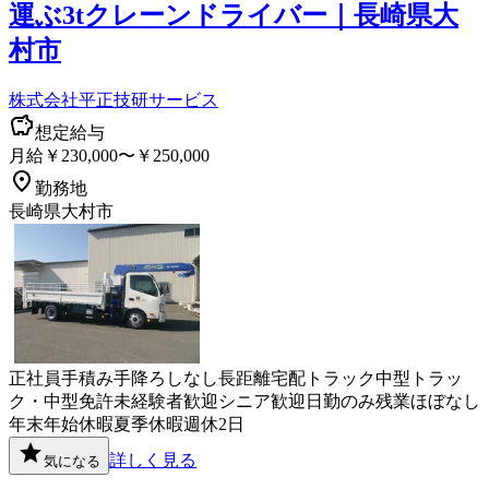
運ぶ3tクレーンドライバー｜長崎県大
村市
株式会社平正技研サービス
想定給与
月給￥230,000〜￥250,000
勤務地
長崎県大村市
正社員
手積み手降ろしなし
長距離
宅配
トラック
中型トラッ
ク・中型免許
未経験者歓迎
シニア歓迎
日勤のみ
残業ほぼなし
年末年始休暇
夏季休暇
週休2日
詳しく見る
気になる