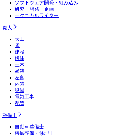
ソフトウェア開発・組み込み
研究・開発・企画
テクニカルライター
職人
大工
鳶
建設
解体
土木
塗装
左官
内装
設備
電気工事
配管
整備士
自動車整備士
機械整備・修理工