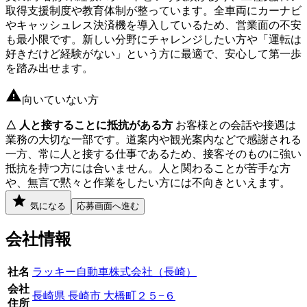
取得支援制度や教育体制が整っています。全車両にカーナビ
やキャッシュレス決済機を導入しているため、営業面の不安
も最小限です。新しい分野にチャレンジしたい方や「運転は
好きだけど経験がない」という方に最適で、安心して第一歩
を踏み出せます。
向いていない方
△ 人と接することに抵抗がある方
お客様との会話や接遇は
業務の大切な一部です。道案内や観光案内などで感謝される
一方、常に人と接する仕事であるため、接客そのものに強い
抵抗を持つ方には合いません。人と関わることが苦手な方
や、無言で黙々と作業をしたい方には不向きといえます。
気になる
応募画面へ進む
会社情報
社名
ラッキー自動車株式会社（長崎）
会社
長崎県 長崎市 大橋町２５−６
住所