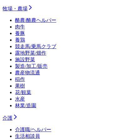
牧場・農場
酪農/酪農ヘルパー
肉牛
養豚
養鶏
競走馬/乗馬クラブ
露地野菜/畑作
施設野菜
製造/加工/販売
農産物流通
稲作
果樹
花/観葉
水産
林業/造園
介護
介護職/ヘルパー
生活相談員