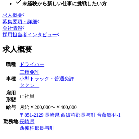
未経験から新しい仕事に挑戦したい方
求人概要
募集要項・詳細
会社情報
採用担当者インタビュー
求人概要
職種
ドライバー
二種免許
車種
小型トラック・普通免許
タクシー
雇用
正社員
形態
給与
月給￥200,000〜￥400,000
〒851-2129 長崎県 西彼杵郡長与町 斉藤郷44-1
勤務地
長崎県
西彼杵郡長与町