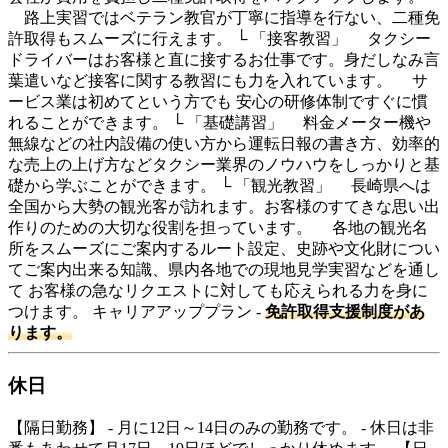
路上実習ではベテラン教官が丁寧に指導を行ない、二種免
許取得もスムーズに行えます。 └ 「接客教習」 タクシー
ドライバーはお客様と直に接するお仕事です。身だしなみ言
葉遣いなど接客に関する教習にも力を入れています。 サ
ービス業は初めてという方でも 安心の研修体制ですぐに慣
れることができます。 └ 「基礎講習」 料金メーター機や
無線などの社内設備の使い方から運転日報の書き方、効率的
な売上の上げ方などタクシー業界のノウハウをしっかりと基
礎から学ぶことができます。 └ 「観光教習」 長崎県へは
全国から大勢の観光客が訪れます。お客様のすてきな思い出
作りのための大切な役割を担っています。 各地の観光名
所をスムーズにご案内するルート設定、史跡や文化財につい
てご案内出来る知識、県内各地での現地見学実習などを通し
て お客様の急なリクエストに対しても応えられる力を身に
つけます。 キャリアアッププラン -
免許取得支援制度があ
ります。
休日
【隔日勤務】 - 月に12日～14日のみの勤務です。 - 休日は非