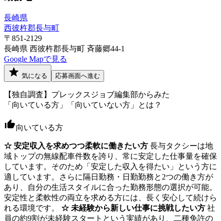
長崎県
西彼杵郡長与町
〒851-2129
長崎県 西彼杵郡長与町 斉藤郷44-1
Google Mapで見る
気になる
応募画面へ進む
【独自調査】プレックスジョブ編集部からみた
「向いている方」「向いていない方」とは？
向いている方
☆ 安定収入を求めつつ柔軟に働きたい方
長与タクシーは地
域トップの無線配車件数を誇り、常に安定した仕事量を確保
しています。そのため「安定した収入を得たい」という方に
適しています。さらに隔日勤務・日勤勤務と2つの働き方が
あり、自分の生活スタイルに合った勤務形態の選択が可能。
安定性と柔軟性の両立を求める方には、長く安心して続けら
れる環境です。
☆ 未経験から新しい仕事に挑戦したい方
社
員の約9割が未経験スタートという実績があり、二種免許の