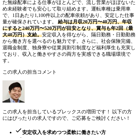
た無線配車による仕事がほとんどで、流し営業がほぼないた
め未経験者でも安心して取り組めます。運転車種は乗用車
で、1日あたり1,100件以上の配車依頼があり、安定した仕事
量が確保されています。
給与は月収20万円〜40万円、年収
にすると240万円〜520万円が目安となり、賞与も年2回（最
大40万円）支給。
安定収入を得ながら、隔日勤務・日勤勤務
から働き方を選べるのも魅力です。さらに、社会保険完備、
退職金制度、独身寮や従業員割引制度など福利厚生も充実し
ており、収入と働きやすさの両方を実感できる職場環境で
す。
この求人の担当コメント
この求人を担当しているプレックスの増田です！ 以下の方
にはぴったりの求人ですので、ご応募をご検討ください！
安定収入を求めつつ柔軟に働きたい方