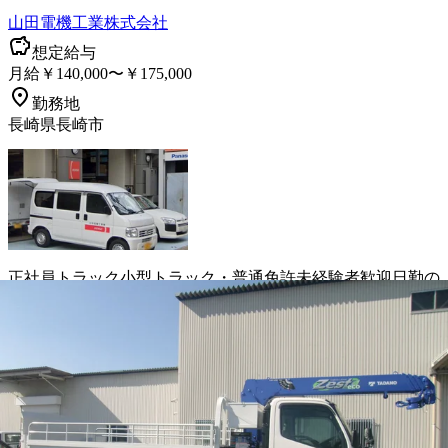
山田電機工業株式会社
想定給与
月給￥140,000〜￥175,000
勤務地
長崎県長崎市
正社員
トラック
小型トラック・普通免許
未経験者歓迎
日勤の
み
年末年始休暇
夏季休暇
週休2日
詳しく見る
気になる
【完全週休2日制！】クリーンスタッフ
兼、小型ドライバー｜長崎県長崎市