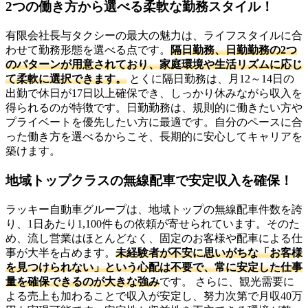
2つの働き方から選べる柔軟な勤務スタイル！
有限会社長与タクシーの最大の魅力は、ライフスタイルに合
わせて勤務形態を選べる点です。
隔日勤務、日勤勤務の2つ
のパターンが用意されており、家庭環境や生活リズムに応じ
て柔軟に選択できます。
とくに隔日勤務は、月12～14日の
出勤で休日が17日以上確保でき、しっかり休みながら収入を
得られるのが特徴です。日勤勤務は、規則的に働きたい方や
プライベートを優先したい方に最適です。自分のペースに合
った働き方を選べるからこそ、長期的に安心してキャリアを
築けます。
地域トップクラスの無線配車で安定収入を確保！
ラッキー自動車グループは、地域トップの無線配車件数を誇
り、1日あたり1,100件もの依頼が寄せられています。そのた
め、流し営業はほとんどなく、固定のお客様や配車による仕
事が大半を占めます。
未経験者が不安に思いがちな「お客様
を見つけられない」という心配は不要で、常に安定した仕事
量を確保できるのが大きな強み
です。 さらに、観光需要に
よる売上も加わることで収入が安定し、努力次第で月収40万