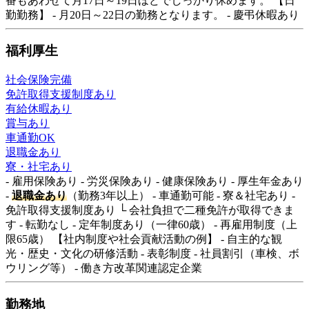
番もあわせて月17日～19日ほどでしっかり休めます。 【日
勤勤務】 - 月20日～22日の勤務となります。 - 慶弔休暇あり
福利厚生
社会保険完備
免許取得支援制度あり
有給休暇あり
賞与あり
車通勤OK
退職金あり
寮・社宅あり
- 雇用保険あり - 労災保険あり - 健康保険あり - 厚生年金あり
-
退職金あり
（勤務3年以上） - 車通勤可能 - 寮＆社宅あり -
免許取得支援制度あり └ 会社負担で二種免許が取得できま
す - 転勤なし - 定年制度あり（一律60歳） - 再雇用制度（上
限65歳） 【社内制度や社会貢献活動の例】 - 自主的な観
光・歴史・文化の研修活動 - 表彰制度 - 社員割引（車検、ボ
ウリング等） - 働き方改革関連認定企業
勤務地