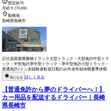
想定給与
月給￥270,000
勤務地
長崎県長崎市
正社員
産業廃棄物
トラック
大型トラック・大型免許
中型トラ
ック・中型免許
準中型トラック・準中型免許
小型トラック・
普通免許
2トン
未経験者歓迎
日勤のみ
年末年始休暇
夏季休暇
詳しく見る
気になる
【普通免許から夢のドライバーへ！】
カー用品を配送するドライバー｜長崎
県長崎市