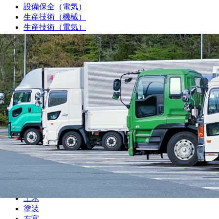
設備保全（電気）
生産技術（機械）
生産技術（電気）
生産管理・購買・工場長
回路設計
機械設計
光学設計
金型設計
CAE解析
ソフトウェア開発・組み込み
研究・開発・企画
テクニカルライター
職人
大工
鳶
建設
解体
土木
塗装
左官