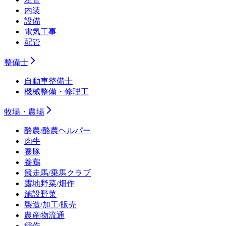
内装
設備
電気工事
配管
整備士
自動車整備士
機械整備・修理工
牧場・農場
酪農/酪農ヘルパー
肉牛
養豚
養鶏
競走馬/乗馬クラブ
露地野菜/畑作
施設野菜
製造/加工/販売
農産物流通
稲作