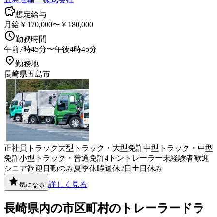
想定給与
月給￥170,000〜￥180,000
勤務時間
午前7時45分〜午後4時45分
勤務地
長崎県五島市
正社員
トラック
大型トラック・大型免許
中型トラック・中型
免許
小型トラック・普通免許
4トン
トレーラー
未経験者歓迎
シニア歓迎
日勤のみ
夏季休暇
週休2日
土日休み
詳しく見る
気になる
長崎県
内の市区町村の
トレーラー
ドラ