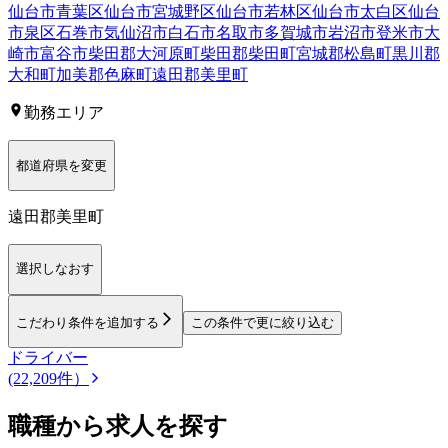
仙台市青葉区
仙台市宮城野区
仙台市若林区
仙台市太白区
仙台
市泉区
石巻市
気仙沼市
白石市
名取市
多賀城市
岩沼市
登米市
大
崎市
富谷市
柴田郡大河原町
柴田郡柴田町
宮城郡松島町
黒川郡
大和町
加美郡色麻町
遠田郡美里町
勤務エリア
都道府県を変更
遠田郡美里町
選択しなおす
こだわり条件を追加する
この条件で更に絞り込む
ドライバー
(22,209件）
職種から求人を探す