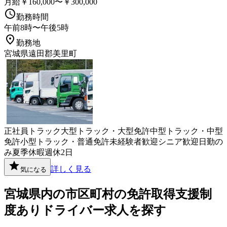
月給￥160,000〜￥300,000
勤務時間
午前8時〜午後5時
勤務地
宮城県遠田郡美里町
正社員
トラック
大型トラック・大型免許
中型トラック・中型
免許
小型トラック・普通免許
未経験者歓迎
シニア歓迎
日勤の
み
夏季休暇
週休2日
詳しく見る
気になる
宮城県
内の市区町村の
免許取得支援制
度あり
ドライバー
求人を探す