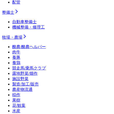
配管
整備士
自動車整備士
機械整備・修理工
牧場・農場
酪農/酪農ヘルパー
肉牛
養豚
養鶏
競走馬/乗馬クラブ
露地野菜/畑作
施設野菜
製造/加工/販売
農産物流通
稲作
果樹
花/観葉
水産