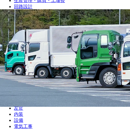
生産管理・購買・工場長
回路設計
機械設計
光学設計
金型設計
CAE解析
ソフトウェア開発・組み込み
研究・開発・企画
テクニカルライター
職人
大工
鳶
建設
解体
土木
塗装
左官
内装
設備
電気工事