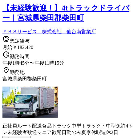
【未経験歓迎！】4tトラックドライバ
ー｜宮城県柴田郡柴田町
ＹＢＳサービス 株式会社 仙台南営業所
想定給与
月給￥182,420
勤務時間
午後1時45分〜午後11時15分
勤務地
宮城県柴田郡柴田町
正社員
ルート配送
食品
トラック
中型トラック・中型免許
4ト
ン
未経験者歓迎
シニア歓迎
日勤のみ
夏季休暇
週休2日