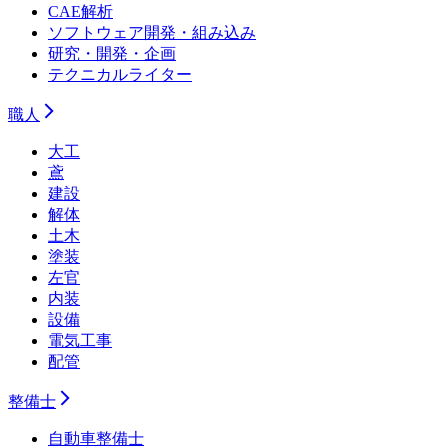
CAE解析
ソフトウェア開発・組み込み
研究・開発・企画
テクニカルライター
職人
大工
鳶
建設
解体
土木
塗装
左官
内装
設備
電気工事
配管
整備士
自動車整備士