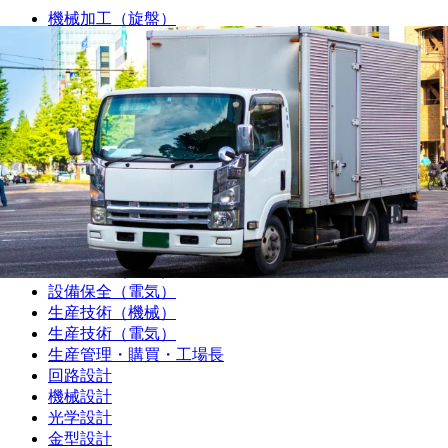
機械加工（旋盤）
機械加工（マシニング）
機械加工（プレス・板金）
機械加工（樹脂）
機械加工（溶接）
機械加工（その他）
組み立て・製造オペレーター
プラントオペレーター
食品・飲料・医薬品製造オペレーター
サービスエンジニア・フィールドエンジニア
シーケンス制御（PLC・シーケンス・ラダー）
品質管理・品質保証
設備保全（機械）
設備保全（電気）
生産技術（機械）
生産技術（電気）
生産管理・購買・工場長
回路設計
機械設計
光学設計
金型設計