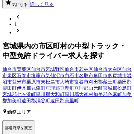
詳しく見る
気になる
1
宮城県
内の市区町村の
中型トラック・
中型免許
ドライバー
求人を探す
仙台市青葉区
仙台市宮城野区
仙台市若林区
仙台市太白区
仙台
市泉区
石巻市
塩竈市
気仙沼市
白石市
名取市
角田市
多賀城市
岩
沼市
登米市
栗原市
東松島市
大崎市
富谷市
刈田郡蔵王町
柴田郡
柴田町
伊具郡丸森町
亘理郡亘理町
亘理郡山元町
宮城郡松島町
宮城郡七ヶ浜町
黒川郡大和町
黒川郡大衡村
加美郡色麻町
加美
郡加美町
遠田郡涌谷町
遠田郡美里町
勤務エリア
都道府県を変更