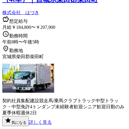
株式会社 はづき
想定給与
月給￥184,800〜￥207,900
勤務時間
午前8時〜午後5時
勤務地
宮城県柴田郡柴田町
契約社員
集配
建設
競走馬/乗馬クラブ
トラック
中型トラッ
ク・中型免許
4トン
ダンプ
未経験者歓迎
シニア歓迎
日勤のみ
夏季休暇
週休2日
詳しく見る
気になる