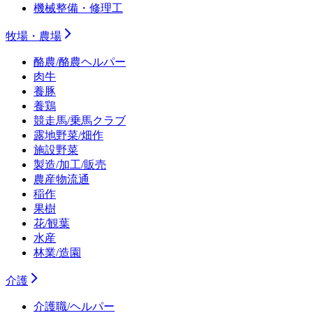
機械整備・修理工
牧場・農場
酪農/酪農ヘルパー
肉牛
養豚
養鶏
競走馬/乗馬クラブ
露地野菜/畑作
施設野菜
製造/加工/販売
農産物流通
稲作
果樹
花/観葉
水産
林業/造園
介護
介護職/ヘルパー