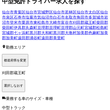
中型免許
ドライバー
求人を探す
仙台市青葉区
仙台市宮城野区
仙台市若林区
仙台市太白区
仙台
市泉区
石巻市
塩竈市
気仙沼市
白石市
名取市
角田市
多賀城市
岩
沼市
登米市
栗原市
東松島市
大崎市
富谷市
刈田郡蔵王町
柴田郡
柴田町
伊具郡丸森町
亘理郡亘理町
亘理郡山元町
宮城郡松島町
宮城郡七ヶ浜町
黒川郡大和町
黒川郡大衡村
加美郡色麻町
加美
郡加美町
遠田郡涌谷町
遠田郡美里町
勤務エリア
都道府県を変更
刈田郡蔵王町
選択しなおす
乗務する車のサイズ・車種
中型トラック