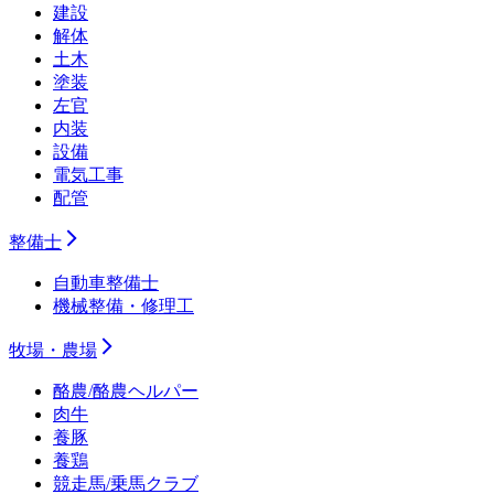
建設
解体
土木
塗装
左官
内装
設備
電気工事
配管
整備士
自動車整備士
機械整備・修理工
牧場・農場
酪農/酪農ヘルパー
肉牛
養豚
養鶏
競走馬/乗馬クラブ