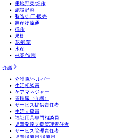
露地野菜/畑作
施設野菜
製造/加工/販売
農産物流通
稲作
果樹
花/観葉
水産
林業/造園
介護
介護職/ヘルパー
生活相談員
ケアマネジャー
管理職（介護）
サービス提供責任者
生活支援員
福祉用具専門相談員
児童発達支援管理責任者
サービス管理責任者
児童指導員/指導員