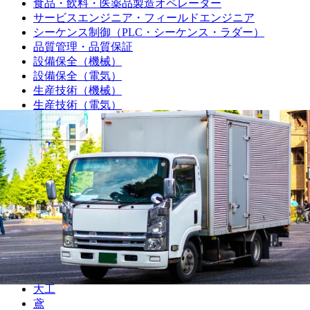
食品・飲料・医薬品製造オペレーター
サービスエンジニア・フィールドエンジニア
シーケンス制御（PLC・シーケンス・ラダー）
品質管理・品質保証
設備保全（機械）
設備保全（電気）
生産技術（機械）
生産技術（電気）
生産管理・購買・工場長
回路設計
機械設計
光学設計
金型設計
CAE解析
ソフトウェア開発・組み込み
研究・開発・企画
テクニカルライター
職人
大工
鳶