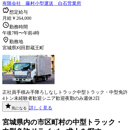
有限会社 藤村小型運送 白石営業所
想定給与
月給￥264,000
勤務時間
午後7時〜午前4時
勤務地
宮城県刈田郡蔵王町
正社員
手積み手降ろしなし
トラック
中型トラック・中型免許
4トン
未経験者歓迎
シニア歓迎
夜勤のみ
週休2日
詳しく見る
気になる
宮城県
内の市区町村の
中型トラック・