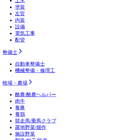
土木
塗装
左官
内装
設備
電気工事
配管
整備士
自動車整備士
機械整備・修理工
牧場・農場
酪農/酪農ヘルパー
肉牛
養豚
養鶏
競走馬/乗馬クラブ
露地野菜/畑作
施設野菜