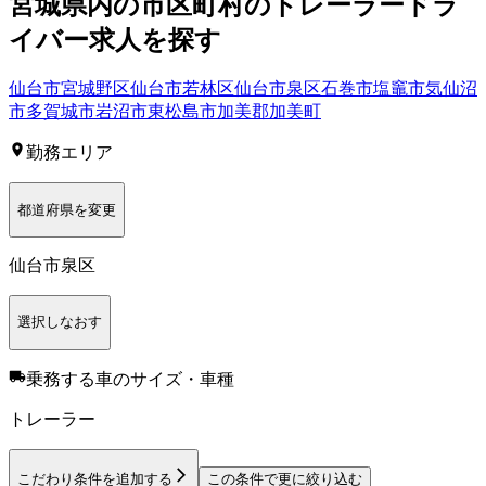
宮城県
内の市区町村の
トレーラー
ドラ
イバー
求人を探す
仙台市宮城野区
仙台市若林区
仙台市泉区
石巻市
塩竈市
気仙沼
市
多賀城市
岩沼市
東松島市
加美郡加美町
勤務エリア
都道府県を変更
仙台市泉区
選択しなおす
乗務する車のサイズ・車種
トレーラー
こだわり条件を追加する
この条件で更に絞り込む