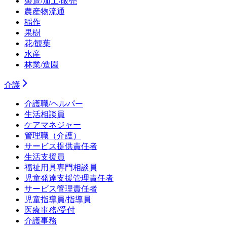
製造/加工/販売
農産物流通
稲作
果樹
花/観葉
水産
林業/造園
介護
介護職/ヘルパー
生活相談員
ケアマネジャー
管理職（介護）
サービス提供責任者
生活支援員
福祉用具専門相談員
児童発達支援管理責任者
サービス管理責任者
児童指導員/指導員
医療事務/受付
介護事務