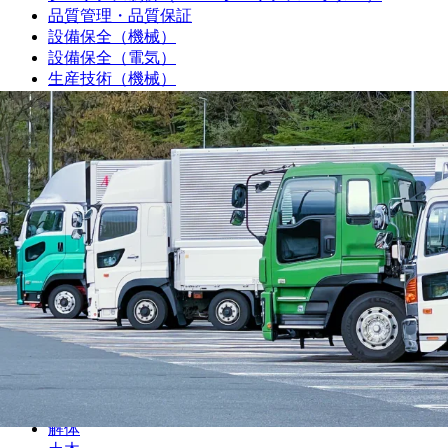
品質管理・品質保証
設備保全（機械）
設備保全（電気）
生産技術（機械）
生産技術（電気）
生産管理・購買・工場長
回路設計
機械設計
光学設計
金型設計
CAE解析
ソフトウェア開発・組み込み
研究・開発・企画
テクニカルライター
職人
大工
鳶
建設
解体