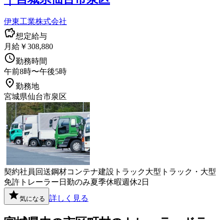
伊東工業株式会社
想定給与
月給￥308,880
勤務時間
午前8時〜午後5時
勤務地
宮城県仙台市泉区
契約社員
回送
鋼材
コンテナ
建設
トラック
大型トラック・大型
免許
トレーラー
日勤のみ
夏季休暇
週休2日
詳しく見る
気になる