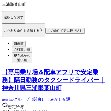
三浦郡葉山町
選択しなおす
こだわり条件を追加する
この条件で更に絞り込む
新着順
月収高い順
現在地から
近い順
【専用乗り場＆配車アプリで安定乗
務】隔日勤務のタクシードライバー｜
神奈川県三浦郡葉山町
newmoグループ（関東） うみかぜ交通
想定給与