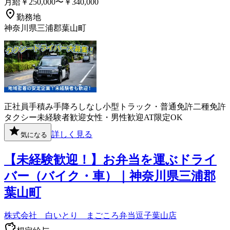
月給￥250,000〜￥340,000
勤務地
神奈川県三浦郡葉山町
正社員
手積み手降ろしなし
小型トラック・普通免許
二種免許
タクシー
未経験者歓迎
女性・男性歓迎
AT限定OK
詳しく見る
気になる
【未経験歓迎！】お弁当を運ぶドライ
バー（バイク・車）｜神奈川県三浦郡
葉山町
株式会社 白いとり まごころ弁当逗子葉山店