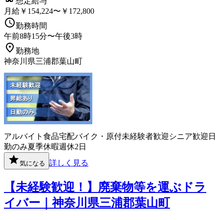
想定給与
月給￥154,224〜￥172,800
勤務時間
午前8時15分〜午後3時
勤務地
神奈川県三浦郡葉山町
アルバイト
食品
宅配
バイク・原付
未経験者歓迎
シニア歓迎
日
勤のみ
夏季休暇
週休2日
詳しく見る
気になる
【未経験歓迎！】廃棄物等を運ぶドラ
イバー｜神奈川県三浦郡葉山町