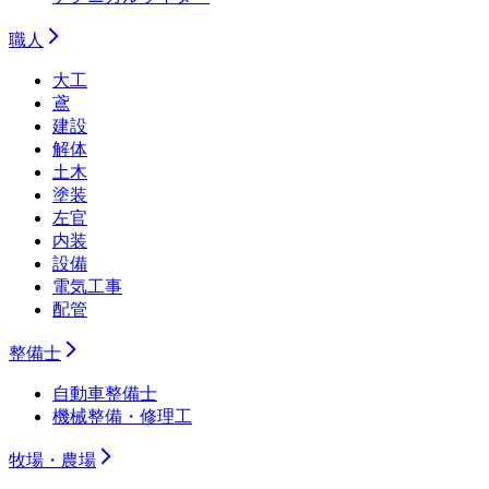
職人
大工
鳶
建設
解体
土木
塗装
左官
内装
設備
電気工事
配管
整備士
自動車整備士
機械整備・修理工
牧場・農場