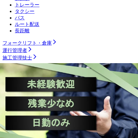
トレーラー
タクシー
バス
ルート配送
長距離
フォークリフト・倉庫
運行管理者
施工管理技士
土木施工管理技士
電気工事施工管理技士
建築施工管理技士
管工事施工管理技士
電気主任技術者
製造職
機械加工（旋盤）
機械加工（マシニング）
機械加工（プレス・板金）