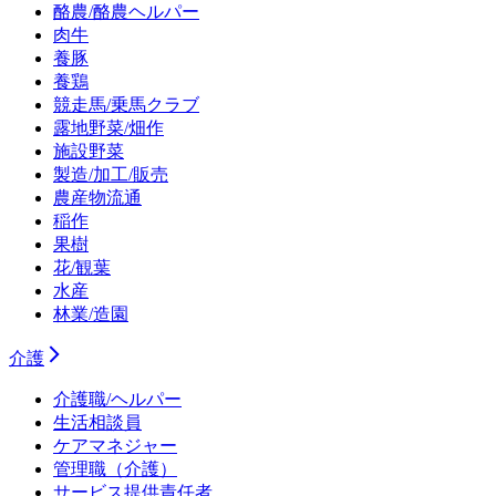
酪農/酪農ヘルパー
肉牛
養豚
養鶏
競走馬/乗馬クラブ
露地野菜/畑作
施設野菜
製造/加工/販売
農産物流通
稲作
果樹
花/観葉
水産
林業/造園
介護
介護職/ヘルパー
生活相談員
ケアマネジャー
管理職（介護）
サービス提供責任者