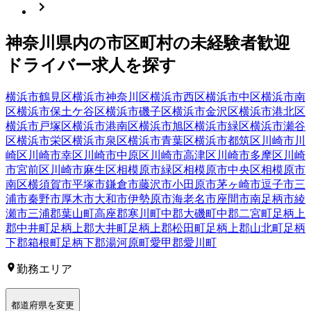
神奈川県
内の市区町村の
未経験者歓迎
ドライバー
求人を探す
横浜市鶴見区
横浜市神奈川区
横浜市西区
横浜市中区
横浜市南
区
横浜市保土ケ谷区
横浜市磯子区
横浜市金沢区
横浜市港北区
横浜市戸塚区
横浜市港南区
横浜市旭区
横浜市緑区
横浜市瀬谷
区
横浜市栄区
横浜市泉区
横浜市青葉区
横浜市都筑区
川崎市川
崎区
川崎市幸区
川崎市中原区
川崎市高津区
川崎市多摩区
川崎
市宮前区
川崎市麻生区
相模原市緑区
相模原市中央区
相模原市
南区
横須賀市
平塚市
鎌倉市
藤沢市
小田原市
茅ヶ崎市
逗子市
三
浦市
秦野市
厚木市
大和市
伊勢原市
海老名市
座間市
南足柄市
綾
瀬市
三浦郡葉山町
高座郡寒川町
中郡大磯町
中郡二宮町
足柄上
郡中井町
足柄上郡大井町
足柄上郡松田町
足柄上郡山北町
足柄
下郡箱根町
足柄下郡湯河原町
愛甲郡愛川町
勤務エリア
都道府県を変更