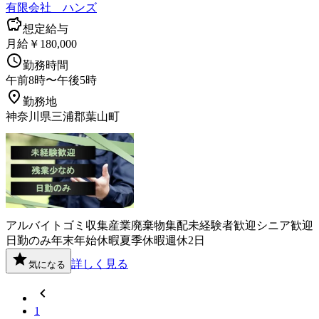
有限会社 ハンズ
想定給与
月給￥180,000
勤務時間
午前8時〜午後5時
勤務地
神奈川県三浦郡葉山町
アルバイト
ゴミ収集
産業廃棄物
集配
未経験者歓迎
シニア歓迎
日勤のみ
年末年始休暇
夏季休暇
週休2日
詳しく見る
気になる
1