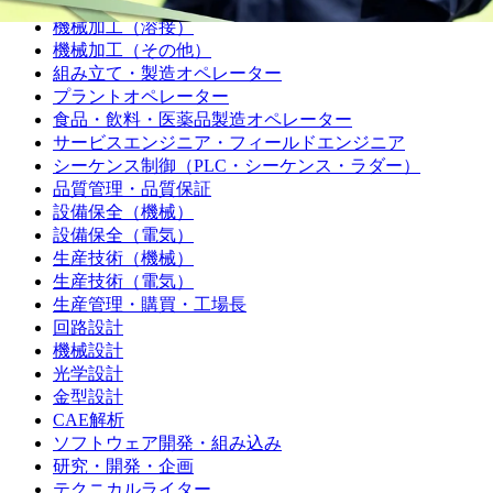
機械加工（樹脂）
機械加工（溶接）
機械加工（その他）
組み立て・製造オペレーター
プラントオペレーター
食品・飲料・医薬品製造オペレーター
サービスエンジニア・フィールドエンジニア
シーケンス制御（PLC・シーケンス・ラダー）
品質管理・品質保証
設備保全（機械）
設備保全（電気）
生産技術（機械）
生産技術（電気）
生産管理・購買・工場長
回路設計
機械設計
光学設計
金型設計
CAE解析
ソフトウェア開発・組み込み
研究・開発・企画
テクニカルライター