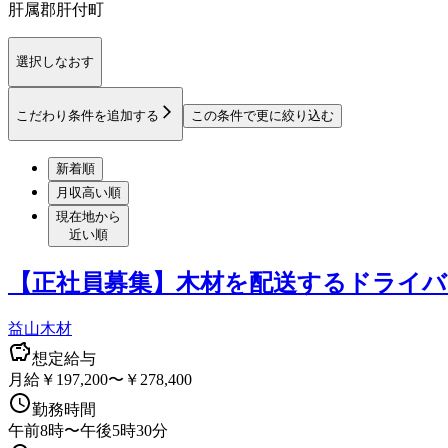
肝属郡肝付町
選択しなおす
こだわり条件を追加する
この条件で更に絞り込む
新着順
月収高い順
現在地から
近い順
【正社員募集】木材を配送するドライバ
益山木材
想定給与
月給￥197,200〜￥278,400
勤務時間
午前8時〜午後5時30分