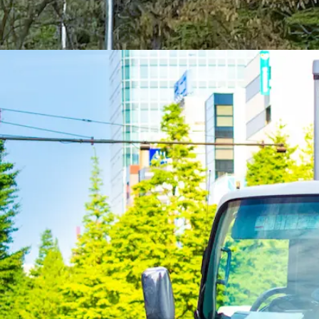
鹿児島県肝属郡肝付町
正社員
手積み手降ろしなし
トラック
大型トラック・大型免許
詳しく見る
気になる
【未経験歓迎！】浄化槽の清掃業務（汚
株式会社 肝属環境サービス
想定給与
月給￥190,000
勤務時間
午前8時〜午後5時
勤務地