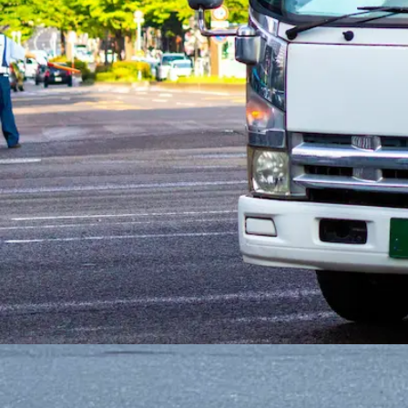
鹿児島県肝属郡肝付町
正社員
宅配
中型トラック・中型免許
未経験者歓迎
シニア歓迎
詳しく見る
気になる
1
鹿児島県
内の市区町村の
ドライバー
求人
鹿児島市
鹿屋市
枕崎市
阿久根市
出水市
指宿市
西之表市
垂水市
曽於郡大崎町
肝属郡東串良町
肝属郡南大隅町
肝属郡肝付町
熊
鹿児島県
肝属郡肝付町
の人気条件から探