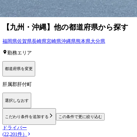
正社員
トラック
大型トラック・大型免許
中型トラック・中型
【
九州・沖縄
】他の都道府県から
探す
福岡県
佐賀県
長崎県
宮崎県
沖縄県
熊本県
大分県
勤務エリア
都道府県を変更
肝属郡肝付町
選択しなおす
こだわり条件を追加する
この条件で更に絞り込む
ドライバー
(22,201件）