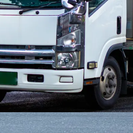
日勤のみ
夏季休暇
週休2日
を探す
薩摩川内市
日置市
曽於市
霧島市
いちき串木野市
南さつま市
志布
毛郡中種子町
熊毛郡屋久島町
大島郡瀬戸内町
大島郡徳之島町
す