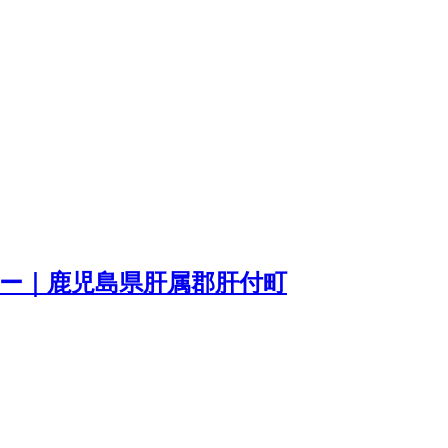
ー｜鹿児島県肝属郡肝付町