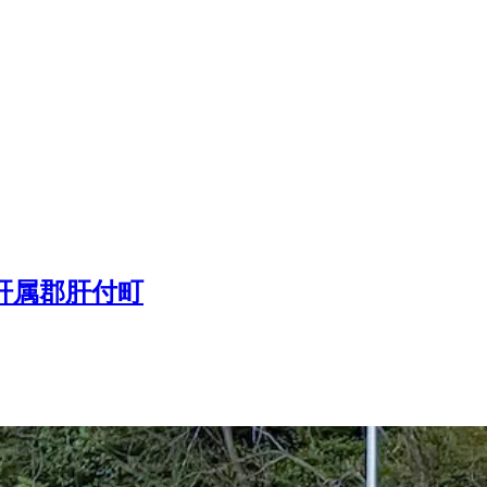
肝属郡肝付町