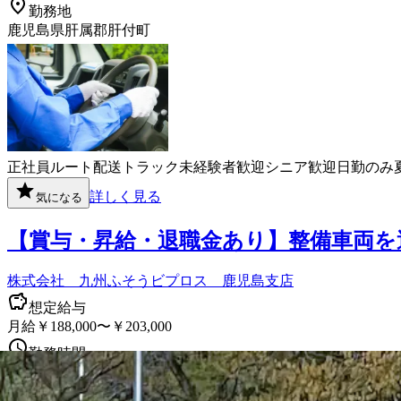
勤務地
鹿児島県肝属郡肝付町
正社員
ルート配送
トラック
未経験者歓迎
シニア歓迎
日勤のみ
詳しく見る
気になる
【賞与・昇給・退職金あり】整備車両を
株式会社 九州ふそうビプロス 鹿児島支店
想定給与
月給￥188,000〜￥203,000
勤務時間
午前9時〜午後6時
勤務地