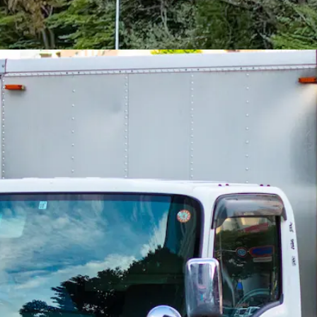
二種免許
バス
未経験者歓迎
シニア歓迎
日勤のみ
夏季休暇
週休2日
泥車）｜鹿児島県肝属郡肝付町