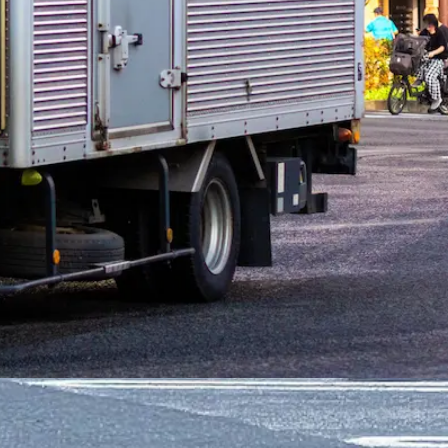
志市
奄美市
南九州市
伊佐市
姶良市
薩摩郡さつま町
出水郡長島町