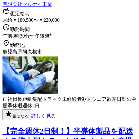
有限会社マルケイ工業
想定給与
月給￥180,500〜￥220,000
勤務時間
午前8時30分〜午後5時
勤務地
鹿児島県阿久根市
正社員
長距離
集配
トラック
未経験者歓迎
シニア歓迎
日勤のみ
夏季休暇
週休2日
詳しく見る
気になる
【完全週休2日制！】半導体製品を配送