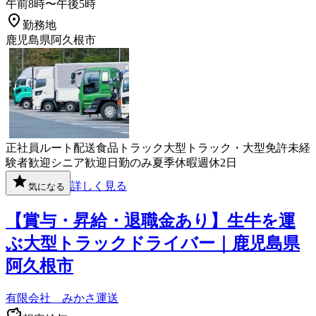
午前8時〜午後5時
勤務地
鹿児島県阿久根市
正社員
ルート配送
食品
トラック
大型トラック・大型免許
未経
験者歓迎
シニア歓迎
日勤のみ
夏季休暇
週休2日
詳しく見る
気になる
【賞与・昇給・退職金あり】生牛を運
ぶ大型トラックドライバー｜鹿児島県
阿久根市
有限会社 みかさ運送