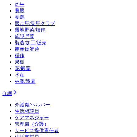
肉牛
養豚
養鶏
競走馬/乗馬クラブ
露地野菜/畑作
施設野菜
製造/加工/販売
農産物流通
稲作
果樹
花/観葉
水産
林業/造園
介護
介護職/ヘルパー
生活相談員
ケアマネジャー
管理職（介護）
サービス提供責任者
生活支援員