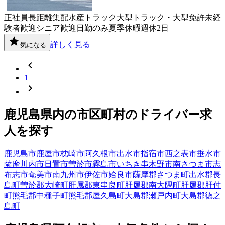
正社員
長距離
集配
水産
トラック
大型トラック・大型免許
未経
験者歓迎
シニア歓迎
日勤のみ
夏季休暇
週休2日
詳しく見る
気になる
1
鹿児島県
内の市区町村の
ドライバー
求
人を探す
鹿児島市
鹿屋市
枕崎市
阿久根市
出水市
指宿市
西之表市
垂水市
薩摩川内市
日置市
曽於市
霧島市
いちき串木野市
南さつま市
志
布志市
奄美市
南九州市
伊佐市
姶良市
薩摩郡さつま町
出水郡長
島町
曽於郡大崎町
肝属郡東串良町
肝属郡南大隅町
肝属郡肝付
町
熊毛郡中種子町
熊毛郡屋久島町
大島郡瀬戸内町
大島郡徳之
島町