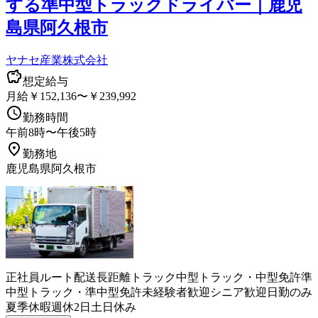
する準中型トラックドライバー｜鹿児
島県阿久根市
ヤナセ産業株式会社
想定給与
月給￥152,136〜￥239,992
勤務時間
午前8時〜午後5時
勤務地
鹿児島県阿久根市
正社員
ルート配送
長距離
トラック
中型トラック・中型免許
準
中型トラック・準中型免許
未経験者歓迎
シニア歓迎
日勤のみ
夏季休暇
週休2日
土日休み