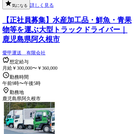
詳しく見る
気になる
【正社員募集】水産加工品・鮮魚・青果
物等を運ぶ大型トラックドライバー｜
鹿児島県阿久根市
愛甲運送 有限会社
想定給与
月給￥300,000〜￥360,000
勤務時間
午前9時〜午後5時
勤務地
鹿児島県阿久根市