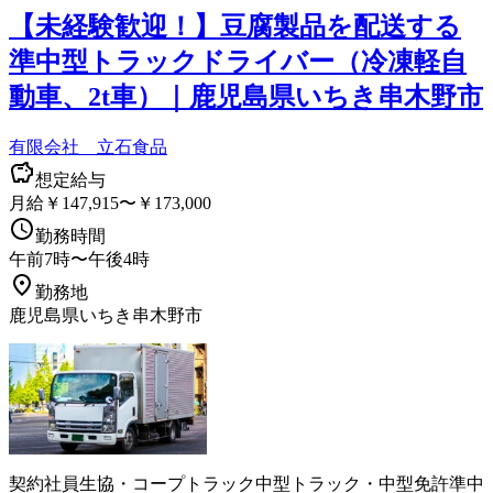
【未経験歓迎！】豆腐製品を配送する
準中型トラックドライバー（冷凍軽自
動車、2t車）｜鹿児島県いちき串木野市
有限会社 立石食品
想定給与
月給￥147,915〜￥173,000
勤務時間
午前7時〜午後4時
勤務地
鹿児島県いちき串木野市
契約社員
生協・コープ
トラック
中型トラック・中型免許
準中