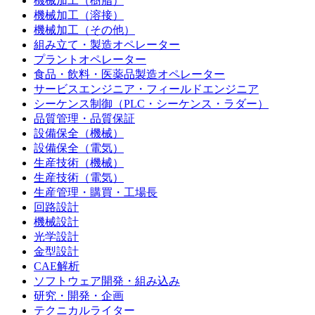
機械加工（樹脂）
機械加工（溶接）
機械加工（その他）
組み立て・製造オペレーター
プラントオペレーター
食品・飲料・医薬品製造オペレーター
サービスエンジニア・フィールドエンジニア
シーケンス制御（PLC・シーケンス・ラダー）
品質管理・品質保証
設備保全（機械）
設備保全（電気）
生産技術（機械）
生産技術（電気）
生産管理・購買・工場長
回路設計
機械設計
光学設計
金型設計
CAE解析
ソフトウェア開発・組み込み
研究・開発・企画
テクニカルライター