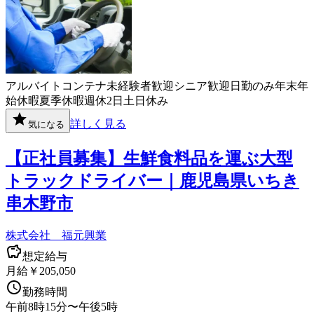
アルバイト
コンテナ
未経験者歓迎
シニア歓迎
日勤のみ
年末年
始休暇
夏季休暇
週休2日
土日休み
詳しく見る
気になる
【正社員募集】生鮮食料品を運ぶ大型
トラックドライバー｜鹿児島県いちき
串木野市
株式会社 福元興業
想定給与
月給￥205,050
勤務時間
午前8時15分〜午後5時