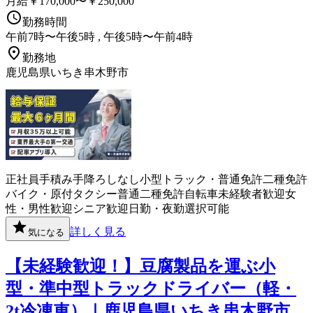
月給￥170,000〜￥250,000
勤務時間
午前7時〜午後5時 , 午後5時〜午前4時
勤務地
鹿児島県いちき串木野市
正社員
手積み手降ろしなし
小型トラック・普通免許
二種免許
バイク・原付
タクシー
普通二種免許
自転車
未経験者歓迎
女
性・男性歓迎
シニア歓迎
日勤・夜勤選択可能
詳しく見る
気になる
【未経験歓迎！】豆腐製品を運ぶ小
型・準中型トラックドライバー（軽・
2t冷凍車）｜鹿児島県いちき串木野市