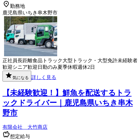
勤務地
鹿児島県いちき串木野市
正社員
長距離
食品
トラック
大型トラック・大型免許
未経験者
歓迎
シニア歓迎
日勤のみ
夏季休暇
週休2日
詳しく見る
気になる
【未経験歓迎！】鮮魚を配送するトラ
ックドライバー｜鹿児島県いちき串木
野市
有限会社 大竹商店
想定給与