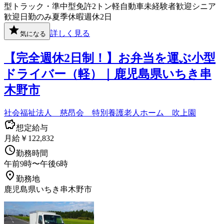
型トラック・準中型免許
2トン
軽自動車
未経験者歓迎
シニア
歓迎
日勤のみ
夏季休暇
週休2日
詳しく見る
気になる
【完全週休2日制！】お弁当を運ぶ小型
ドライバー（軽）｜鹿児島県いちき串
木野市
社会福祉法人 慈昂会 特別養護老人ホーム 吹上園
想定給与
月給￥122,832
勤務時間
午前9時〜午後6時
勤務地
鹿児島県いちき串木野市