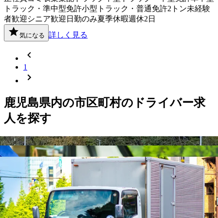
トラック・準中型免許
小型トラック・普通免許
2トン
未経験
者歓迎
シニア歓迎
日勤のみ
夏季休暇
週休2日
詳しく見る
気になる
1
鹿児島県
内の市区町村の
ドライバー
求
人を探す
鹿児島市
鹿屋市
枕崎市
阿久根市
出水市
指宿市
西之表市
垂水市
薩摩川内市
日置市
曽於市
霧島市
いちき串木野市
南さつま市
志
布志市
奄美市
南九州市
伊佐市
姶良市
薩摩郡さつま町
出水郡長
島町
曽於郡大崎町
肝属郡東串良町
肝属郡南大隅町
肝属郡肝付
町
熊毛郡中種子町
熊毛郡屋久島町
大島郡瀬戸内町
大島郡徳之
島町
鹿児島県
いちき串木野市
の人気条件か