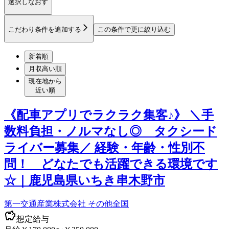
選択しなおす
こだわり条件を追加する
この条件で更に絞り込む
新着順
月収高い順
現在地から
近い順
《配車アプリでラクラク集客♪》 ＼手
数料負担・ノルマなし◎ タクシード
ライバー募集／ 経験・年齢・性別不
問！ どなたでも活躍できる環境です
☆｜鹿児島県いちき串木野市
第一交通産業株式会社 その他全国
想定給与