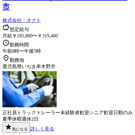
市
株式会社 オクト
想定給与
月給￥185,800〜￥319,400
勤務時間
午前8時〜午後5時
勤務地
鹿児島県いちき串木野市
正社員
トラック
トレーラー
未経験者歓迎
シニア歓迎
日勤のみ
夏季休暇
週休2日
詳しく見る
気になる