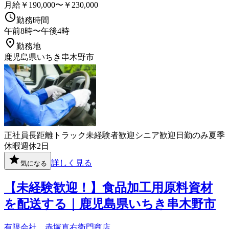
月給￥190,000〜￥230,000
勤務時間
午前8時〜午後4時
勤務地
鹿児島県いちき串木野市
正社員
長距離
トラック
未経験者歓迎
シニア歓迎
日勤のみ
夏季
休暇
週休2日
詳しく見る
気になる
【未経験歓迎！】食品加工用原料資材
を配送する｜鹿児島県いちき串木野市
有限会社 赤塚直右衛門商店