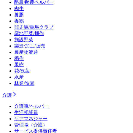
酪農/酪農ヘルパー
肉牛
養豚
養鶏
競走馬/乗馬クラブ
露地野菜/畑作
施設野菜
製造/加工/販売
農産物流通
稲作
果樹
花/観葉
水産
林業/造園
介護
介護職/ヘルパー
生活相談員
ケアマネジャー
管理職（介護）
サービス提供責任者