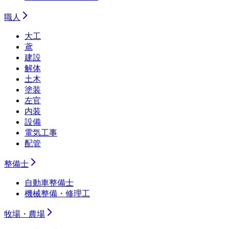
職人
大工
鳶
建設
解体
土木
塗装
左官
内装
設備
電気工事
配管
整備士
自動車整備士
機械整備・修理工
牧場・農場