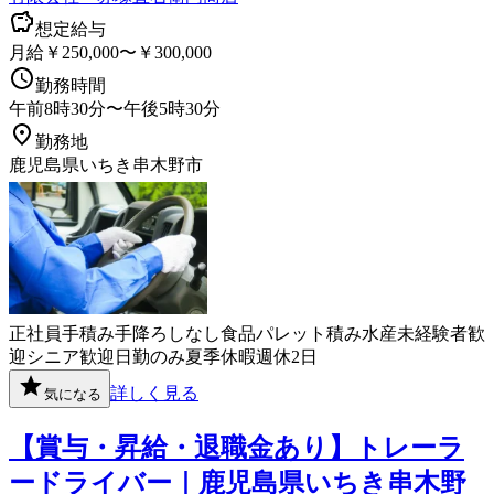
想定給与
月給￥250,000〜￥300,000
勤務時間
午前8時30分〜午後5時30分
勤務地
鹿児島県いちき串木野市
正社員
手積み手降ろしなし
食品
パレット積み
水産
未経験者歓
迎
シニア歓迎
日勤のみ
夏季休暇
週休2日
詳しく見る
気になる
【賞与・昇給・退職金あり】トレーラ
ードライバー｜鹿児島県いちき串木野