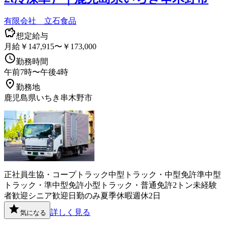
有限会社 立石食品
想定給与
月給￥147,915〜￥173,000
勤務時間
午前7時〜午後4時
勤務地
鹿児島県いちき串木野市
正社員
生協・コープ
トラック
中型トラック・中型免許
準中型
トラック・準中型免許
小型トラック・普通免許
2トン
未経験
者歓迎
シニア歓迎
日勤のみ
夏季休暇
週休2日
詳しく見る
気になる