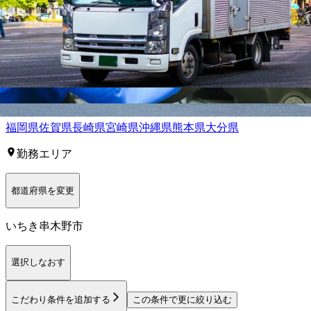
ら探す
正社員
トラック
中型トラック・中型免許
長距離
タクシー
トレ
ーラー
大型トラック・大型免許
【
九州・沖縄
】他の都道府県から
探す
福岡県
佐賀県
長崎県
宮崎県
沖縄県
熊本県
大分県
勤務エリア
都道府県を変更
いちき串木野市
選択しなおす
こだわり条件を追加する
この条件で更に絞り込む