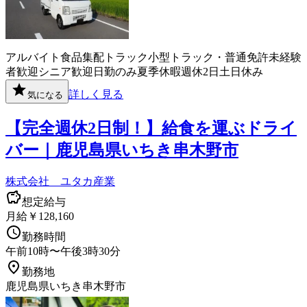
アルバイト
食品
集配
トラック
小型トラック・普通免許
未経験
者歓迎
シニア歓迎
日勤のみ
夏季休暇
週休2日
土日休み
詳しく見る
気になる
【完全週休2日制！】給食を運ぶドライ
バー｜鹿児島県いちき串木野市
株式会社 ユタカ産業
想定給与
月給￥128,160
勤務時間
午前10時〜午後3時30分
勤務地
鹿児島県いちき串木野市