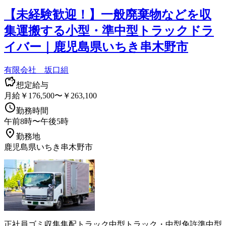
【未経験歓迎！】一般廃棄物などを収
集運搬する小型・準中型トラックドラ
イバー｜鹿児島県いちき串木野市
有限会社 坂口組
想定給与
月給￥176,500〜￥263,100
勤務時間
午前8時〜午後5時
勤務地
鹿児島県いちき串木野市
正社員
ゴミ収集
集配
トラック
中型トラック・中型免許
準中型