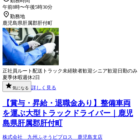
勤務時間
午前8時〜午後5時30分
勤務地
鹿児島県肝属郡肝付町
正社員
ルート配送
トラック
未経験者歓迎
シニア歓迎
日勤のみ
夏季休暇
週休2日
詳しく見る
気になる
【賞与・昇給・退職金あり】整備車両
を運ぶ大型トラックドライバー｜鹿児
島県肝属郡肝付町
株式会社 九州ふそうビプロス 鹿児島支店