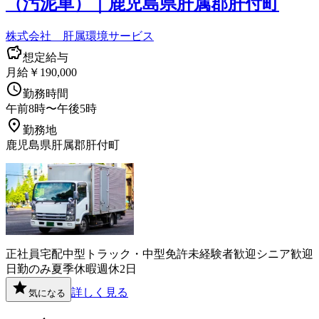
（汚泥車）｜鹿児島県肝属郡肝付町
株式会社 肝属環境サービス
想定給与
月給￥190,000
勤務時間
午前8時〜午後5時
勤務地
鹿児島県肝属郡肝付町
正社員
宅配
中型トラック・中型免許
未経験者歓迎
シニア歓迎
日勤のみ
夏季休暇
週休2日
詳しく見る
気になる