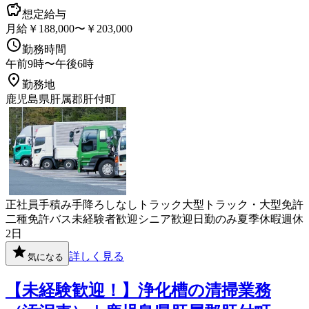
想定給与
月給￥188,000〜￥203,000
勤務時間
午前9時〜午後6時
勤務地
鹿児島県肝属郡肝付町
正社員
手積み手降ろしなし
トラック
大型トラック・大型免許
二種免許
バス
未経験者歓迎
シニア歓迎
日勤のみ
夏季休暇
週休
2日
詳しく見る
気になる
【未経験歓迎！】浄化槽の清掃業務