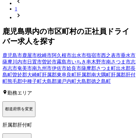
1
鹿児島県
内の市区町村の
正社員
ドライ
バー
求人を探す
鹿児島市
鹿屋市
枕崎市
阿久根市
出水市
指宿市
西之表市
垂水市
薩摩川内市
日置市
曽於市
霧島市
いちき串木野市
南さつま市
志
布志市
奄美市
南九州市
伊佐市
姶良市
薩摩郡さつま町
出水郡長
島町
曽於郡大崎町
肝属郡東串良町
肝属郡南大隅町
肝属郡肝付
町
熊毛郡中種子町
大島郡瀬戸内町
大島郡徳之島町
勤務エリア
都道府県を変更
肝属郡肝付町