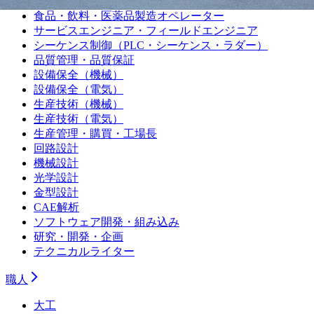
プラントオペレーター
食品・飲料・医薬品製造オペレーター
サービスエンジニア・フィールドエンジニア
シーケンス制御（PLC・シーケンス・ラダー）
品質管理・品質保証
設備保全（機械）
設備保全（電気）
生産技術（機械）
生産技術（電気）
生産管理・購買・工場長
回路設計
機械設計
光学設計
金型設計
CAE解析
ソフトウェア開発・組み込み
研究・開発・企画
テクニカルライター
職人
大工