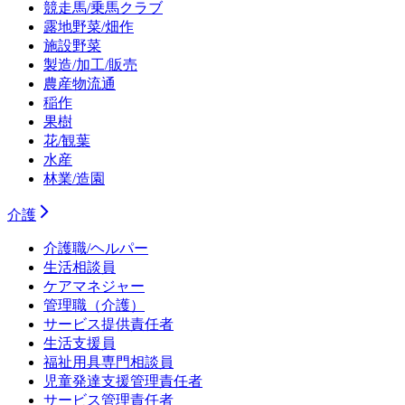
競走馬/乗馬クラブ
露地野菜/畑作
施設野菜
製造/加工/販売
農産物流通
稲作
果樹
花/観葉
水産
林業/造園
介護
介護職/ヘルパー
生活相談員
ケアマネジャー
管理職（介護）
サービス提供責任者
生活支援員
福祉用具専門相談員
児童発達支援管理責任者
サービス管理責任者