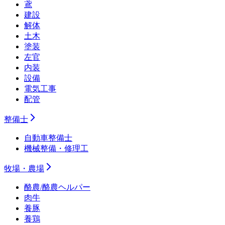
鳶
建設
解体
土木
塗装
左官
内装
設備
電気工事
配管
整備士
自動車整備士
機械整備・修理工
牧場・農場
酪農/酪農ヘルパー
肉牛
養豚
養鶏