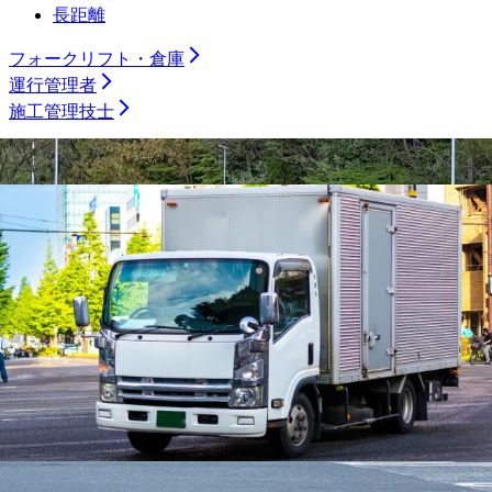
長距離
フォークリフト・倉庫
運行管理者
施工管理技士
土木施工管理技士
電気工事施工管理技士
建築施工管理技士
管工事施工管理技士
電気主任技術者
製造職
機械加工（旋盤）
機械加工（マシニング）
機械加工（プレス・板金）
機械加工（樹脂）
機械加工（溶接）
機械加工（その他）
組み立て・製造オペレーター