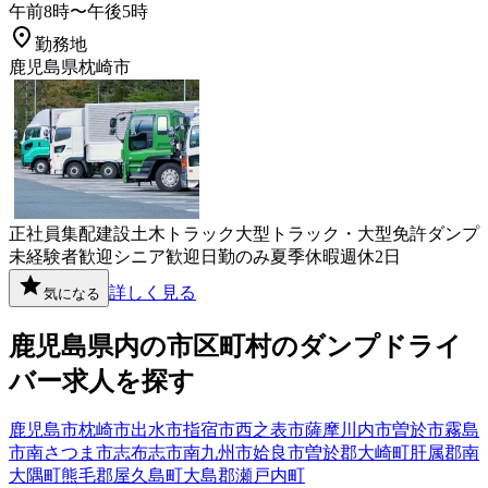
午前8時〜午後5時
勤務地
鹿児島県枕崎市
正社員
集配
建設
土木
トラック
大型トラック・大型免許
ダンプ
未経験者歓迎
シニア歓迎
日勤のみ
夏季休暇
週休2日
詳しく見る
気になる
鹿児島県
内の市区町村の
ダンプ
ドライ
バー
求人を探す
鹿児島市
枕崎市
出水市
指宿市
西之表市
薩摩川内市
曽於市
霧島
市
南さつま市
志布志市
南九州市
姶良市
曽於郡大崎町
肝属郡南
大隅町
熊毛郡屋久島町
大島郡瀬戸内町