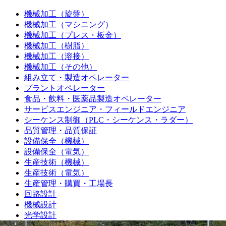
機械加工（旋盤）
機械加工（マシニング）
機械加工（プレス・板金）
機械加工（樹脂）
機械加工（溶接）
機械加工（その他）
組み立て・製造オペレーター
プラントオペレーター
食品・飲料・医薬品製造オペレーター
サービスエンジニア・フィールドエンジニア
シーケンス制御（PLC・シーケンス・ラダー）
品質管理・品質保証
設備保全（機械）
設備保全（電気）
生産技術（機械）
生産技術（電気）
生産管理・購買・工場長
回路設計
機械設計
光学設計
金型設計