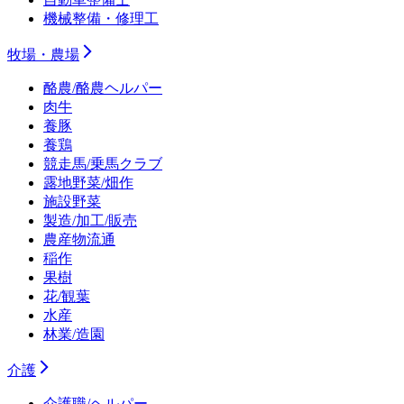
機械整備・修理工
牧場・農場
酪農/酪農ヘルパー
肉牛
養豚
養鶏
競走馬/乗馬クラブ
露地野菜/畑作
施設野菜
製造/加工/販売
農産物流通
稲作
果樹
花/観葉
水産
林業/造園
介護
介護職/ヘルパー