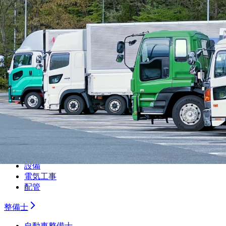
CAE解析
ソフトウェア開発・組み込み
研究・開発・企画
テクニカルライター
職人
大工
鳶
建設
解体
土木
塗装
左官
内装
設備
電気工事
配管
整備士
自動車整備士