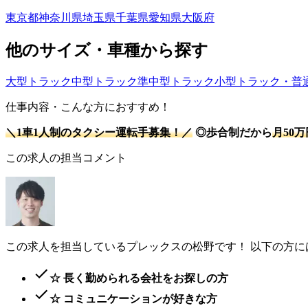
東京都
神奈川県
埼玉県
千葉県
愛知県
大阪府
他のサイズ・車種から探す
大型トラック
中型トラック
準中型トラック
小型トラック・普
仕事内容・こんな方におすすめ！
＼1車1人制のタクシー運転手募集！／
◎歩合制だから
月50
この求人の担当コメント
この求人を担当しているプレックスの松野です！ 以下の方
☆ 長く勤められる会社をお探しの方
☆ コミュニケーションが好きな方