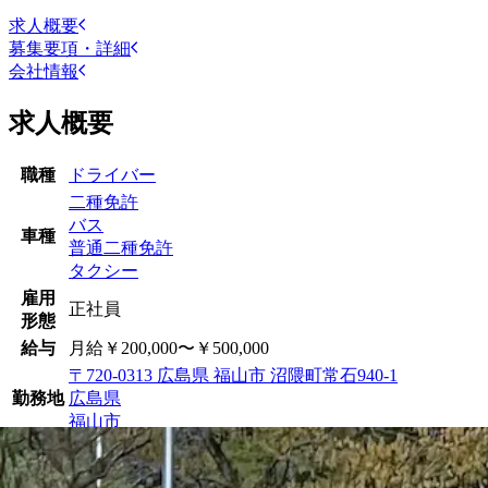
求人概要
募集要項・詳細
会社情報
求人概要
職種
ドライバー
二種免許
バス
車種
普通二種免許
タクシー
雇用
正社員
形態
給与
月給￥200,000〜￥500,000
〒720-0313 広島県 福山市 沼隈町常石940-1
勤務地
広島県
福山市
働きやすい環境♪