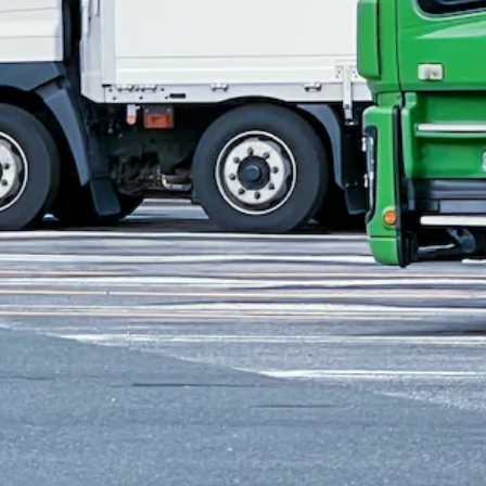
】 -
売上の48％~54％
に応じた歩合制になります。 ◆ 各種手当 -
000円支給 - 報道関係運行手当 ◆ 賞与 - あり（年2回）
せします！
1車1人制を導入しています！
◆ 車種・サイズ -
タ
イブレコーダー・防犯カメラ搭載 ◆ 詳細 - 本社勤務となります。
。 - 女性ドライバーも活躍中！