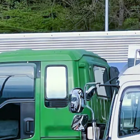
ーも固定されたままなので、すぐに出発が出来る状態です。
依頼が9割！安定感のある集客を誇ります！
働きやすい環境が
る突発的なお休み等もあると思いますので、お気軽にご相談
性を始めとした様々なメンバーが活躍中です！
。）
頑張れば頑張った分だけ賃金アップ！
数字として目に見
！ 2025年から賞与制度も追加しました。
がっつり稼ぎた