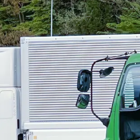
できます！
乗る度に調整が必要だった椅子の位置やバックミラ
◎ また、仕事面でも
電話・GPSによる配車システムでの配車
す！
特に、お子さんがいらっしゃる方は、学校行事や病気によ
、プライベートとの両立も叶います◎ だからこそ、
当社では女
率によって歩合率も変化しますので、詳細は是非お問合せください
当もご用意しており、正月出勤手当や皆勤手当もあり♪
さらに