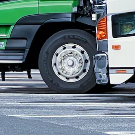
 皆勤手当：月の売上が50万円超えた場合5,000円、60万円を超
クシー
に乗務いただきます。 - タクシー44両 / ジャンボタクシ
 - 90％が電話依頼・GPSによる配車システムで安定した集客で働