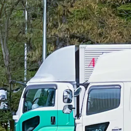
1車1人制を導入しているため、自分だけの専用車での乗務が
ドライブレコーダーや防犯カメラも搭載しており、防犯も安心
整っておりますので、未経験の方にもオススメです。
プライベートも大切にできる◎
休日・勤務時間・残業についてなど、いつでも調整していま
下さい。 ライフスタイルに合わせた働き方を実現出来るから
歩合制でがっつり稼ごう！
給与は売上の48％~54％に応じた歩合制を採用。 （出勤
えやすいためモチベーションアップにも繋がります◎ 各種手
い！ そんな希望も叶えることができます。
募集要項・詳細
給与
想定給与
月給￥200,000〜￥500,000