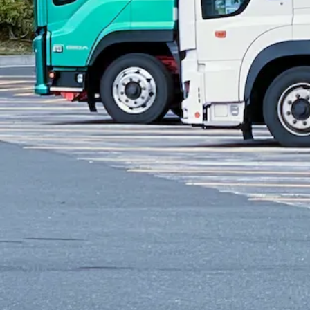
頑張りがしっかり反映します！
◆ 月収：【20万~
50万円以上
えた場合は10,000円 - 正月出勤手当：三が日は売上の60％＋1,
仕事内容
二種免許
バス
普通二種免許
ハイヤー
タクシー
【どんなお仕事？】
タクシーに乗務し、お客様の送迎をお任
ー4両 / ハイヤー3両 / 貸切バス小型2台・中型1台 - ドラ
くことが可能です！ - テレビ各局からの依頼の仕事もあります
応募資格・条件
未経験者歓迎
シニア歓迎
AT限定OK
女性・男性歓迎