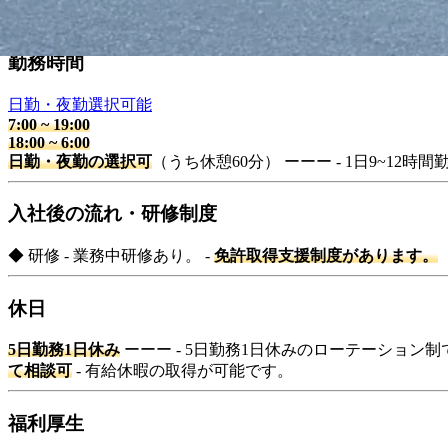
◆ 免許 - 取得から3年以上経過している普通自動車免許 - AT
勤務時間
日勤・夜勤選択可能
7:00
~
19:00
18:00
~
6:00
日勤・夜勤の選択可
（うち休憩60分） ーーー - 1日9~12時間
入社後の流れ・研修制度
◆ 研修 - 業務中研修あり。 -
免許取得支援制度があります。
休日
5日勤務1日休み
ーーー - 5日勤務1日休みのローテーション制
て相談可
- 有給休暇の取得が可能です。
福利厚生