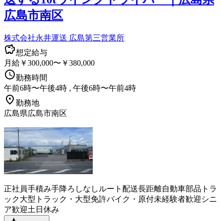
広島市南区
株式会社永井運送 広島第三営業所
想定給与
月給￥300,000〜￥380,000
勤務時間
午前6時〜午後4時 , 午後6時〜午前4時
勤務地
広島県広島市南区
正社員
手積み手降ろしなし
ルート配送
長距離
自動車部品
トラ
ック
大型トラック・大型免許
バイク・原付
未経験者歓迎
シニ
ア歓迎
土日休み