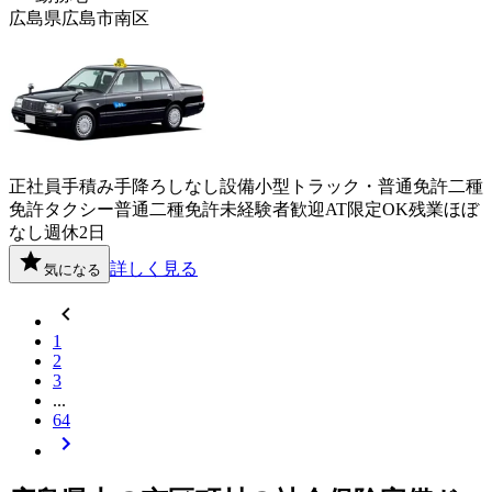
広島県広島市南区
正社員
手積み手降ろしなし
設備
小型トラック・普通免許
二種
免許
タクシー
普通二種免許
未経験者歓迎
AT限定OK
残業ほぼ
なし
週休2日
詳しく見る
気になる
1
2
3
...
64