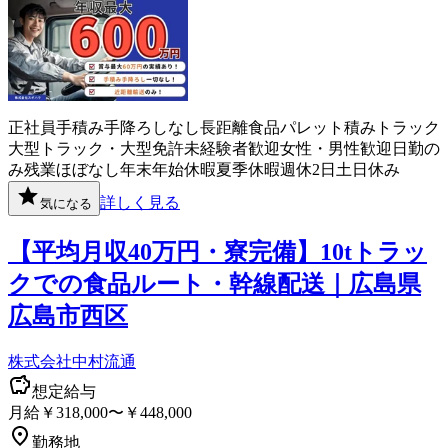
正社員
手積み手降ろしなし
長距離
食品
パレット積み
トラック
大型トラック・大型免許
未経験者歓迎
女性・男性歓迎
日勤の
み
残業ほぼなし
年末年始休暇
夏季休暇
週休2日
土日休み
詳しく見る
気になる
【平均月収40万円・寮完備】10tトラッ
クでの食品ルート・幹線配送｜広島県
広島市西区
株式会社中村流通
想定給与
月給￥318,000〜￥448,000
勤務地