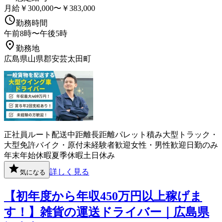
月給￥300,000〜￥383,000
勤務時間
午前8時〜午後5時
勤務地
広島県山県郡安芸太田町
正社員
ルート配送
中距離
長距離
パレット積み
大型トラック・
大型免許
バイク・原付
未経験者歓迎
女性・男性歓迎
日勤のみ
年末年始休暇
夏季休暇
土日休み
詳しく見る
気になる
【初年度から年収450万円以上稼げま
す！】雑貨の運送ドライバー｜広島県