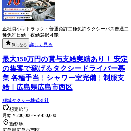
正社員
小型トラック・普通免許
二種免許
タクシー
バス
普通二
種免許
日勤・夜勤選択可能
詳しく見る
気になる
最大150万円の賞与支給実績あり！ 安定
の集客で稼げるタクシードライバー募
集 各種手当￤シャワー室完備￤制服支
給｜広島県広島市西区
鯉城タクシー株式会社
想定給与
月給￥200,000〜￥450,000
勤務地
広島県広島市西区