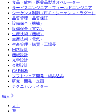
食品・飲料・医薬品製造オペレーター
サービスエンジニア・フィールドエンジニア
シーケンス制御（PLC・シーケンス・ラダー）
品質管理・品質保証
設備保全（機械）
設備保全（電気）
生産技術（機械）
生産技術（電気）
生産管理・購買・工場長
回路設計
機械設計
光学設計
金型設計
CAE解析
ソフトウェア開発・組み込み
研究・開発・企画
テクニカルライター
職人
大工
鳶