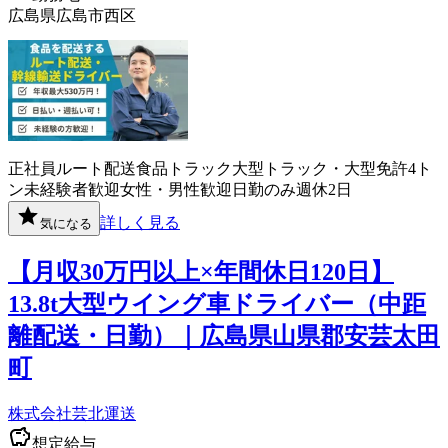
広島県広島市西区
正社員
ルート配送
食品
トラック
大型トラック・大型免許
4ト
ン
未経験者歓迎
女性・男性歓迎
日勤のみ
週休2日
詳しく見る
気になる
【月収30万円以上×年間休日120日】
13.8t大型ウイング車ドライバー（中距
離配送・日勤）｜広島県山県郡安芸太田
町
株式会社芸北運送
想定給与