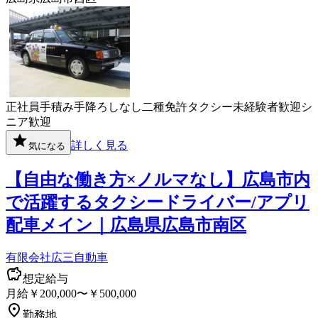
正社員
手積み手降ろしなし
二種免許
タクシー
未経験者歓迎
シ
ニア歓迎
詳しく見る
気になる
【自由な働き方×ノルマなし】広島市内
で活躍するタクシードライバー/アプリ
配車メイン｜広島県広島市南区
有限会社広三自動車
想定給与
月給￥200,000〜￥500,000
勤務地