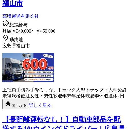
福山市
高増運送有限会社
想定給与
月給￥340,000〜￥450,000
勤務地
広島県福山市
正社員
手積み手降ろしなし
トラック
大型トラック・大型免許
未経験者歓迎
女性・男性歓迎
年末年始休暇
夏季休暇
週休2日
詳しく見る
気になる
【長距離運転なし！】自動車部品を配
送する10tウイングドライバー｜広島県