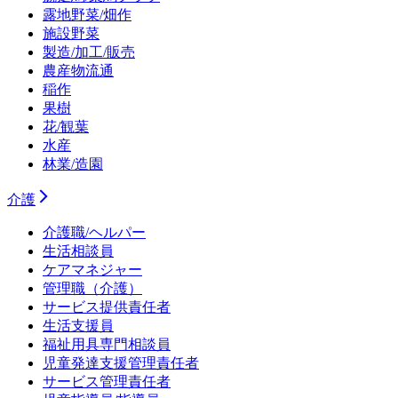
露地野菜/畑作
施設野菜
製造/加工/販売
農産物流通
稲作
果樹
花/観葉
水産
林業/造園
介護
介護職/ヘルパー
生活相談員
ケアマネジャー
管理職（介護）
サービス提供責任者
生活支援員
福祉用具専門相談員
児童発達支援管理責任者
サービス管理責任者