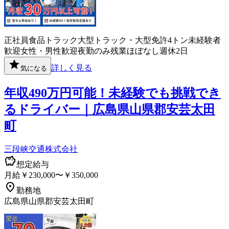
正社員
食品
トラック
大型トラック・大型免許
4トン
未経験者
歓迎
女性・男性歓迎
夜勤のみ
残業ほぼなし
週休2日
詳しく見る
気になる
年収490万円可能！未経験でも挑戦でき
るドライバー｜広島県山県郡安芸太田
町
三段峡交通株式会社
想定給与
月給￥230,000〜￥350,000
勤務地
広島県山県郡安芸太田町