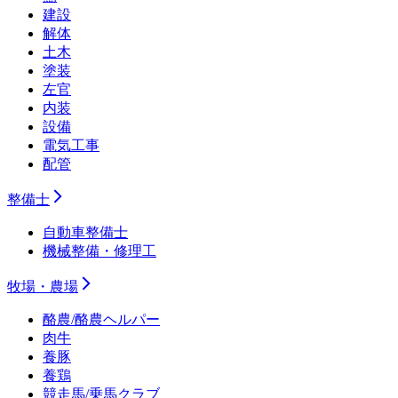
建設
解体
土木
塗装
左官
内装
設備
電気工事
配管
整備士
自動車整備士
機械整備・修理工
牧場・農場
酪農/酪農ヘルパー
肉牛
養豚
養鶏
競走馬/乗馬クラブ