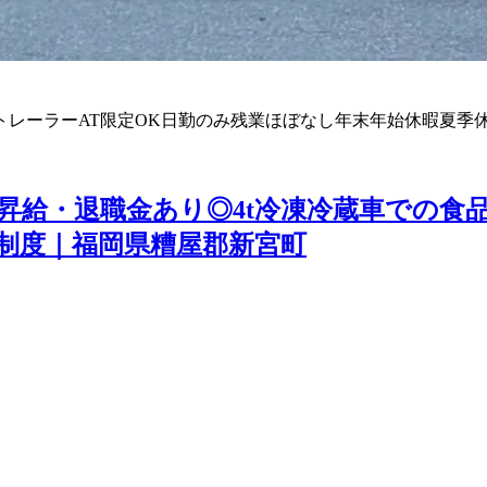
トレーラー
AT限定OK
日勤のみ
残業ほぼなし
年末年始休暇
夏季
昇給・退職金あり◎4t冷凍冷蔵車での食
援制度｜福岡県糟屋郡新宮町