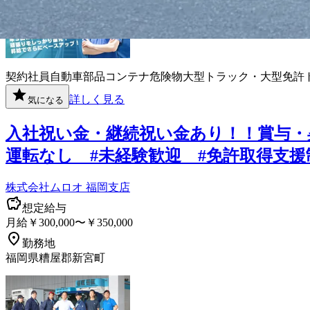
契約社員
自動車部品
コンテナ
危険物
大型トラック・大型免許
詳しく見る
気になる
入社祝い金・継続祝い金あり！！賞与・
運転なし #未経験歓迎 #免許取得支
株式会社ムロオ 福岡支店
想定給与
月給￥300,000〜￥350,000
勤務地
福岡県糟屋郡新宮町