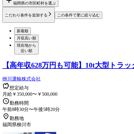
福岡県
の市区町村を選ぶ
こだわり条件を追加する
この条件で更に絞り込む
新着順
月収高い順
現在地から
近い順
【高年収628万円も可能】10t大型ト
栁川運輸株式会社
想定給与
月給￥350,000〜￥500,000
勤務時間
午前8時30分〜午後5時20分
勤務地
福岡県柳川市