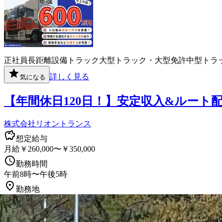
正社員
長距離
設備
トラック
大型トラック・大型免許
中型トラ
詳しく見る
気になる
【年間休日120日！】安定収入&ルー
株式会社リオントランス
想定給与
月給￥260,000〜￥350,000
勤務時間
午前8時〜午後5時
勤務地
福岡県京都郡苅田町