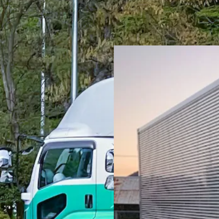
正社員
手積み手降ろしなし
ルート配送
自動車部品
トラック
大
詳しく見る
気になる
【未経験OK！頑張りが給与アップに繋
株式会社あさひLINE
想定給与
月給￥300,000〜￥320,000
勤務時間
午前8時〜午後5時
勤務地
福岡県古賀市