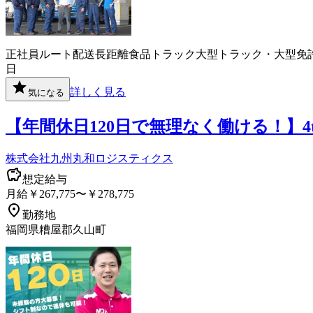
正社員
ルート配送
長距離
食品
トラック
大型トラック・大型免
日
詳しく見る
気になる
【年間休日120日で無理なく働ける！】
株式会社九州丸和ロジスティクス
想定給与
月給￥267,775〜￥278,775
勤務地
福岡県糟屋郡久山町