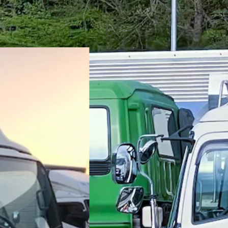
末年始休暇
夏季休暇
週休2日
土日休み
岡県古賀市