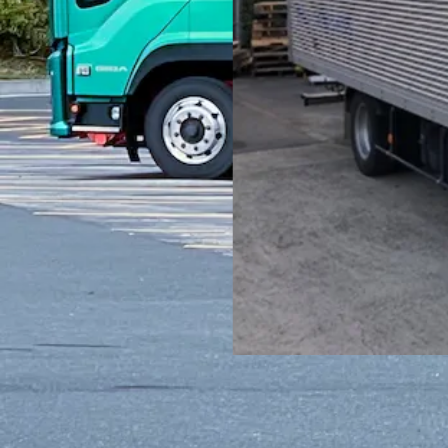
正社員
食品
パレット積み
トラック
中型トラック・中型免許
4
詳しく見る
気になる
【基本日帰り＆年収500万円以上可能！
岡市東区
博多運輸株式会社
想定給与
月給￥350,000〜￥500,000
勤務時間
午前8時〜午後5時
勤務地
福岡県福岡市東区