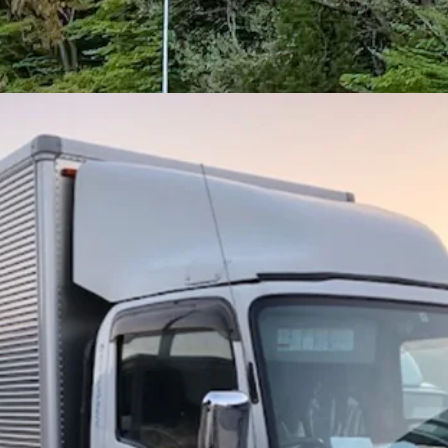
型トラック・大型免許
未経験者歓迎
女性・男性歓迎
日勤のみ
年
がります】4t冷蔵冷凍車ドライバー｜福