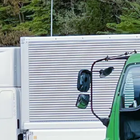
歓迎
日勤のみ
夏季休暇
週休2日
土日休み
ライバー｜福岡県糟屋郡須惠町