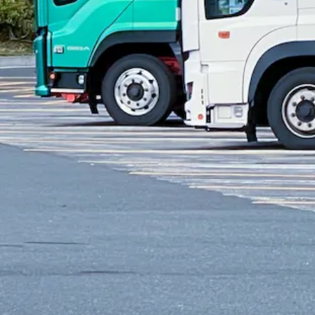
福岡県糟屋郡須惠町
正社員
長距離
トラック
大型トラック・大型免許
中型トラック
詳しく見る
気になる
1
福岡県
内の市区町村の
ドライバー
求人を
北九州市門司区
北九州市若松区
北九州市戸畑区
北九州市小倉
城南区
福岡市早良区
大牟田市
久留米市
直方市
飯塚市
田川市
柳
ま市
糸島市
那珂川市
糟屋郡宇美町
糟屋郡篠栗町
糟屋郡志免町
郡筑前町
三井郡大刀洗町
三潴郡大木町
八女郡広川町
田川郡香