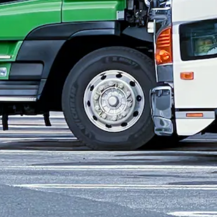
2日
市東区
福岡市博多区
福岡市中央区
福岡市南区
福岡市西区
福岡市
宗像市
太宰府市
古賀市
福津市
うきは市
宮若市
嘉麻市
朝倉市
みや
屋町
遠賀郡水巻町
遠賀郡岡垣町
遠賀郡遠賀町
嘉穂郡桂川町
朝倉