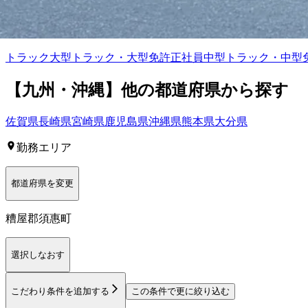
福岡県
糟屋郡須惠町
の人気条件から探す
トラック
大型トラック・大型免許
正社員
中型トラック・中型
【
九州・沖縄
】他の都道府県から
探す
佐賀県
長崎県
宮崎県
鹿児島県
沖縄県
熊本県
大分県
勤務エリア
都道府県を変更
糟屋郡須惠町
選択しなおす
こだわり条件を追加する
この条件で更に絞り込む