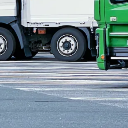
・中型免許
4トン
未経験者歓迎
シニア歓迎
日勤のみ
夏季休暇
週休
探す
北区
北九州市小倉南区
北九州市八幡東区
北九州市八幡西区
福岡
川市
八女市
筑後市
大川市
行橋市
中間市
筑紫野市
春日市
大野城市
糟屋郡須惠町
糟屋郡新宮町
糟屋郡久山町
糟屋郡粕屋町
遠賀郡芦
春町
田川郡福智町
京都郡苅田町
京都郡みやこ町
築上郡上毛町