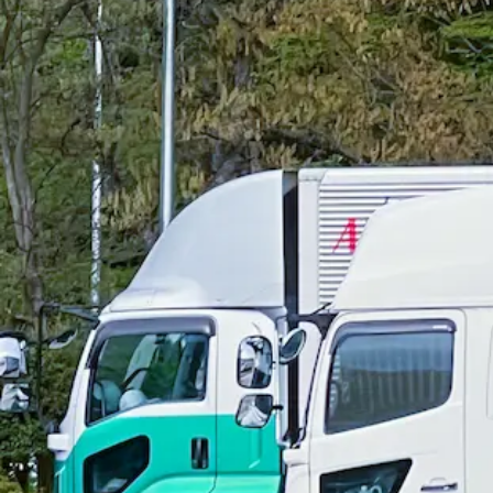
福岡県糟屋郡須惠町
正社員
トラック
大型トラック・大型免許
未経験者歓迎
シニア
詳しく見る
気になる
【未経験歓迎！】4t、10tトラックド
ＱＵＩＣＫーＳＹＳＴＥＭ 株式会社
想定給与
月給￥310,000〜￥360,000
勤務時間
午前8時〜午後5時
勤務地