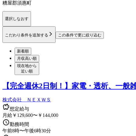
糟屋郡須惠町
選択しなおす
こだわり条件を追加する
この条件で更に絞り込む
新着順
月収高い順
現在地から
近い順
【完全週休2日制！】家電・透析、一般
株式会社 ＮＥＸＷＳ
想定給与
月給￥129,600〜￥144,000
勤務時間
午前8時〜午後6時30分