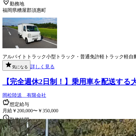
勤務地
福岡県糟屋郡須惠町
アルバイト
トラック
小型トラック・普通免許
軽トラック
軽自
詳しく見る
気になる
【完全週休2日制！】乗用車を配送する
岡松陸送 有限会社
想定給与
月給￥200,000〜￥350,000
勤務時間
午前8時〜午後5時
勤務地