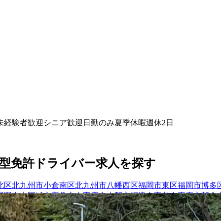
未経験者歓迎
シニア歓迎
日勤のみ
夏季休暇
週休2日
型免許
ドライバー
求人を探す
北区
北九州市小倉南区
北九州市八幡西区
福岡市東区
福岡市博多
紫野市
大野城市
宗像市
太宰府市
古賀市
福津市
宮若市
嘉麻市
朝倉
賀郡水巻町
遠賀郡岡垣町
朝倉郡筑前町
三井郡大刀洗町
田川郡香