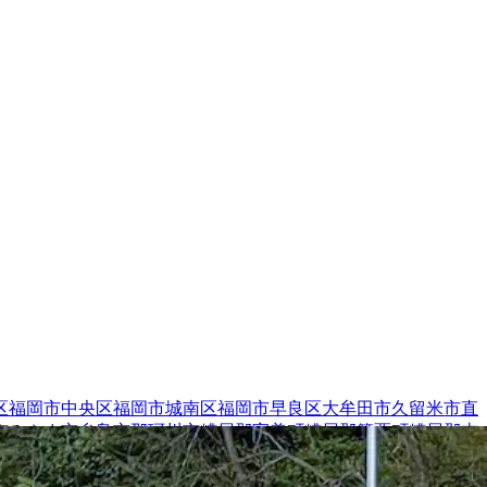
区
福岡市中央区
福岡市城南区
福岡市早良区
大牟田市
久留米市
直
市
みやま市
糸島市
那珂川市
糟屋郡宇美町
糟屋郡篠栗町
糟屋郡志
春町
田川郡福智町
京都郡苅田町
京都郡みやこ町
築上郡上毛町