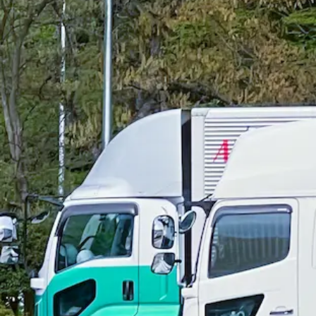
勤務エリア
都道府県を変更
福岡市早良区
選択しなおす
乗務する車のサイズ・車種
大型トラック
こだわり条件を追加する
この条件で更に絞り込む
ドライバー
(22,209件）
職種から求人を探す