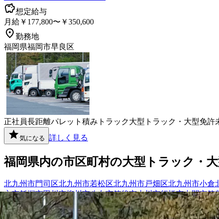
想定給与
月給￥177,800〜￥350,600
勤務地
福岡県福岡市早良区
正社員
長距離
パレット積み
トラック
大型トラック・大型免許
詳しく見る
気になる
福岡県
内の市区町村の
大型トラック・大
北九州市門司区
北九州市若松区
北九州市戸畑区
北九州市小倉
方市
飯塚市
田川市
柳川市
八女市
筑後市
大川市
行橋市
中間市
筑
免町
糟屋郡須惠町
糟屋郡新宮町
糟屋郡久山町
糟屋郡粕屋町
遠