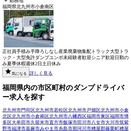
勤務地
福岡県北九州市小倉南区
正社員
手積み手降ろしなし
産業廃棄物
集配
トラック
大型トラ
ック・大型免許
ダンプ
ユンボ
未経験者歓迎
シニア歓迎
日勤の
み
夏季休暇
週休2日
土日休み
詳しく見る
気になる
福岡県
内の市区町村の
ダンプ
ドライバ
ー
求人を探す
北九州市門司区
北九州市若松区
北九州市戸畑区
北九州市小倉
北区
北九州市小倉南区
北九州市八幡西区
福岡市東区
福岡市博
多区
大牟田市
久留米市
直方市
飯塚市
田川市
八女市
大川市
筑紫
野市
福津市
嘉麻市
みやま市
糸島市
那珂川市
糟屋郡篠栗町
糟屋