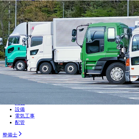
光学設計
金型設計
CAE解析
ソフトウェア開発・組み込み
研究・開発・企画
テクニカルライター
職人
大工
鳶
建設
解体
土木
塗装
左官
内装
設備
電気工事
配管
整備士