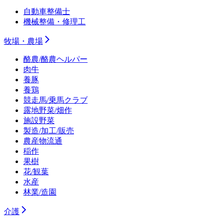
自動車整備士
機械整備・修理工
牧場・農場
酪農/酪農ヘルパー
肉牛
養豚
養鶏
競走馬/乗馬クラブ
露地野菜/畑作
施設野菜
製造/加工/販売
農産物流通
稲作
果樹
花/観葉
水産
林業/造園
介護