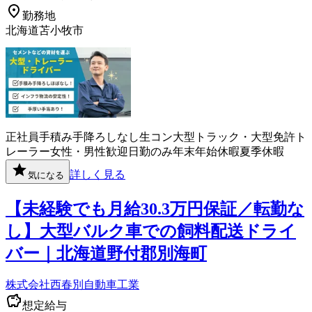
勤務地
北海道苫小牧市
正社員
手積み手降ろしなし
生コン
大型トラック・大型免許
ト
レーラー
女性・男性歓迎
日勤のみ
年末年始休暇
夏季休暇
詳しく見る
気になる
【未経験でも月給30.3万円保証／転勤な
し】大型バルク車での飼料配送ドライ
バー｜北海道野付郡別海町
株式会社西春別自動車工業
想定給与