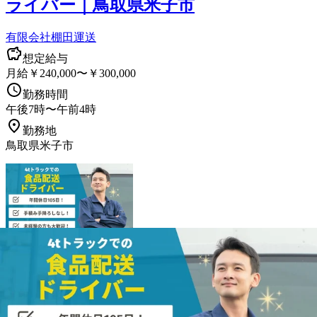
ライバー｜鳥取県米子市
有限会社棚田運送
想定給与
月給￥240,000〜￥300,000
勤務時間
午後7時〜午前4時
勤務地
鳥取県米子市
正社員
手積み手降ろしなし
ルート配送
食品
トラック
中型トラ
ック・中型免許
4トン
未経験者歓迎
女性・男性歓迎
AT限定
OK
夜勤のみ
残業ほぼなし
週休2日
詳しく見る
気になる