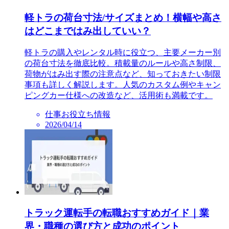
軽トラの荷台寸法/サイズまとめ！横幅や高さ
はどこまではみ出していい？
軽トラの購入やレンタル時に役立つ、主要メーカー別
の荷台寸法を徹底比較。積載量のルールや高さ制限、
荷物がはみ出す際の注意点など、知っておきたい制限
事項も詳しく解説します。人気のカスタム例やキャン
ピングカー仕様への改造など、活用術も満載です。
仕事お役立ち情報
2026/04/14
トラック運転手の転職おすすめガイド｜業
界・職種の選び方と成功のポイント