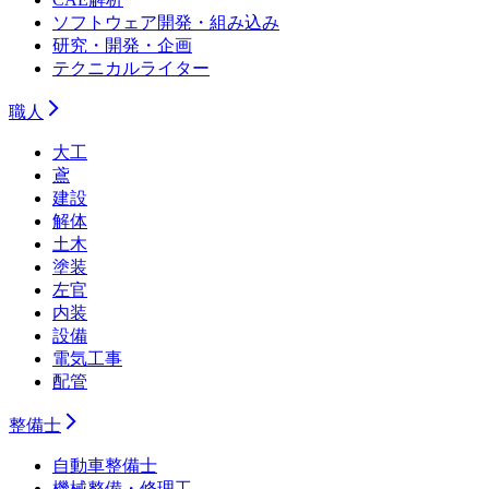
ソフトウェア開発・組み込み
研究・開発・企画
テクニカルライター
職人
大工
鳶
建設
解体
土木
塗装
左官
内装
設備
電気工事
配管
整備士
自動車整備士
機械整備・修理工