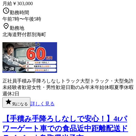
月給￥303,000
勤務時間
午前7時〜午後5時
勤務地
北海道野付郡別海町
正社員
手積み手降ろしなし
トラック
大型トラック・大型免許
未経験者歓迎
女性・男性歓迎
日勤のみ
年末年始休暇
夏季休暇
週休2日
詳しく見る
気になる
【手積み手降ろしなしで安心！】4tパ
ワーゲート車での食品近中距離配送ド