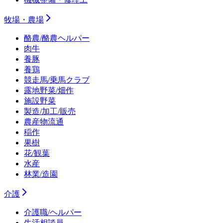
牧場・農場
酪農/酪農ヘルパー
肉牛
養豚
養鶏
競走馬/乗馬クラブ
露地野菜/畑作
施設野菜
製造/加工/販売
農産物流通
稲作
果樹
花/観葉
水産
林業/造園
介護
介護職/ヘルパー
生活相談員