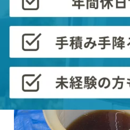
2tトラック・・・8ℓ
4tトラック・・・12ℓ
大型トラック・・・30ℓ前後
が目安となります。
車によって適切な量があります
ので、仕